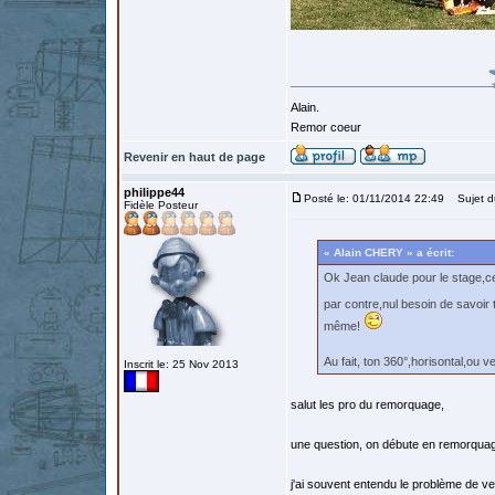
Alain.
Remor coeur
Revenir en haut de page
philippe44
Posté le: 01/11/2014 22:49
Sujet d
Fidèle Posteur
« Alain CHERY » a écrit:
Ok Jean claude pour le stage,ce
par contre,nul besoin de savoir 
même!
Au fait, ton 360°,horisontal,ou v
Inscrit le: 25 Nov 2013
salut les pro du remorquage,
une question, on débute en remorquag
j'ai souvent entendu le problème de v