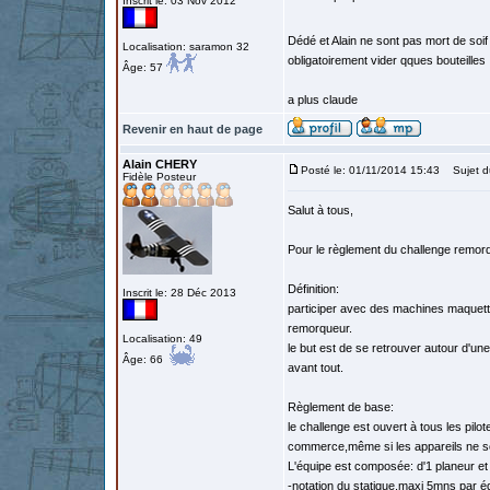
Inscrit le: 03 Nov 2012
Dédé et Alain ne sont pas mort de soif 
Localisation: saramon 32
obligatoirement vider qques bouteilles 
Âge: 57
a plus claude
Revenir en haut de page
Alain CHERY
Posté le: 01/11/2014 15:43
Sujet d
Fidèle Posteur
Salut à tous,
Pour le règlement du challenge remorq
Définition:
Inscrit le: 28 Déc 2013
participer avec des machines maquette
remorqueur.
Localisation: 49
le but est de se retrouver autour d'
Âge: 66
avant tout.
Règlement de base:
le challenge est ouvert à tous les pilo
commerce,même si les appareils ne son
L'équipe est composée: d'1 planeur et
-notation du statique,maxi 5mns par é