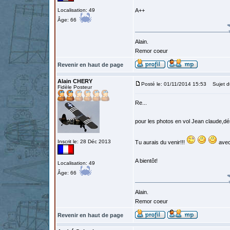
Localisation: 49
A++
Âge: 66
Alain.
Remor coeur
Revenir en haut de page
Alain CHERY
Posté le: 01/11/2014 15:53
Sujet d
Fidèle Posteur
Re...
pour les photos en vol Jean claude,dés
Inscrit le: 28 Déc 2013
Tu aurais du venir!!!
avec
A bientôt!
Localisation: 49
Âge: 66
Alain.
Remor coeur
Revenir en haut de page