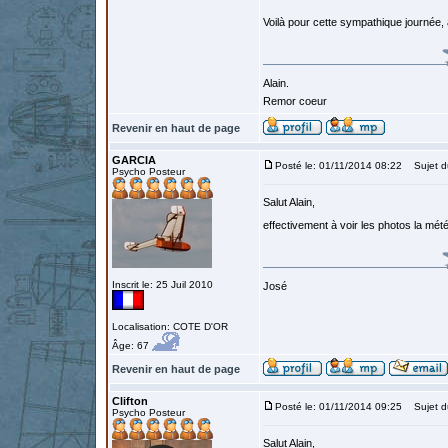
Voilà pour cette sympathique journée, 
Alain.
Remor coeur
Revenir en haut de page
GARCIA
Posté le: 01/11/2014 08:22
Sujet du
Psycho Posteur
Salut Alain,
effectivement à voir les photos la mét
Inscrit le: 25 Juil 2010
José
Localisation: COTE D'OR
Âge: 67
Revenir en haut de page
Clifton
Posté le: 01/11/2014 09:25
Sujet d
Psycho Posteur
Salut Alain,