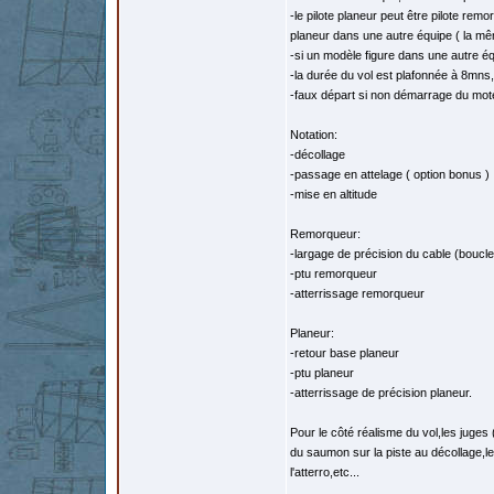
-le pilote planeur peut être pilote re
planeur dans une autre équipe ( la mê
-si un modèle figure dans une autre é
-la durée du vol est plafonnée à 8mns
-faux départ si non démarrage du mot
Notation:
-décollage
-passage en attelage ( option bonus )
-mise en altitude
Remorqueur:
-largage de précision du cable (boucl
-ptu remorqueur
-atterrissage remorqueur
Planeur:
-retour base planeur
-ptu planeur
-atterrissage de précision planeur.
Pour le côté réalisme du vol,les juges 
du saumon sur la piste au décollage,l
l'atterro,etc...