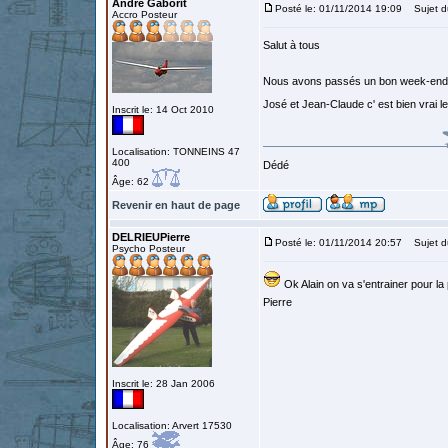
André Gaborit
Posté le: 01/11/2014 19:09
Sujet d
Accro Posteur
Salut à tous
Nous avons passés un bon week-end, me
José et Jean-Claude c' est bien vrai l
Inscrit le: 14 Oct 2010
Localisation: TONNEINS 47
400
Dédé
Âge: 62
Revenir en haut de page
DELRIEUPierre
Posté le: 01/11/2014 20:57
Sujet d
Psycho Posteur
Ok Alain on va s'entrainer pour la
Pierre
Inscrit le: 28 Jan 2006
Localisation: Arvert 17530
Âge: 76