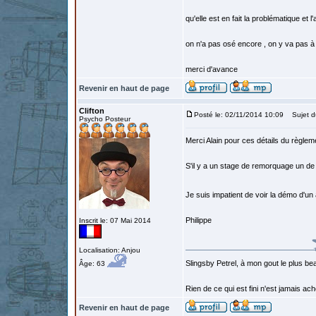
qu'elle est en fait la problématique et l
on n'a pas osé encore , on y va pas à
merci d'avance
Revenir en haut de page
Clifton
Posté le: 02/11/2014 10:09
Sujet d
Psycho Posteur
Merci Alain pour ces détails du règlem
S'il y a un stage de remorquage un de 
Je suis impatient de voir la démo d'un 
Philippe
Inscrit le: 07 Mai 2014
Localisation: Anjou
Slingsby Petrel, à mon gout le plus beau
Âge: 63
Rien de ce qui est fini n'est jamais a
Revenir en haut de page