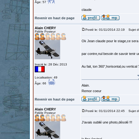
Âge: 57
claude
Revenir en haut de page
Alain CHERY
Posté le: 01/11/2014 22:19
Sujet d
Fidèle Posteur
Ok Jean claude pour le stage,ce sera 
par contre,nul besoin de savoir tenir 
Inscrit le: 28 Déc 2013
Au fait, ton 360°,horisontal,ou vertical
Localisation: 49
Âge: 66
Alain.
Remor coeur
Revenir en haut de page
Alain CHERY
Posté le: 01/11/2014 22:45
Sujet d
Fidèle Posteur
J'avais oublié une photo,désolé !!!