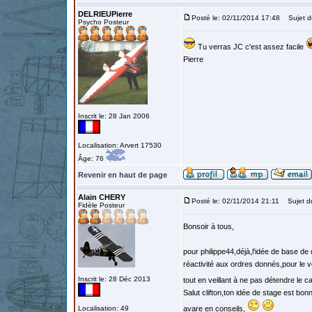
DELRIEUPierre
Posté le: 02/11/2014 17:48
Sujet d
Psycho Posteur
Tu verras JC c'est assez facile
Pierre
Inscrit le: 28 Jan 2006
Localisation: Arvert 17530
Âge: 76
Revenir en haut de page
Alain CHERY
Posté le: 02/11/2014 21:11
Sujet d
Fidèle Posteur
Bonsoir à tous,
pour philippe44,déjà,l'idée de base de
réactivité aux ordres donnés,pour le vent
Inscrit le: 28 Déc 2013
tout en veillant à ne pas détendre le c
Salut clifton,ton idée de stage est bon
Localisation: 49
avare en conseils,