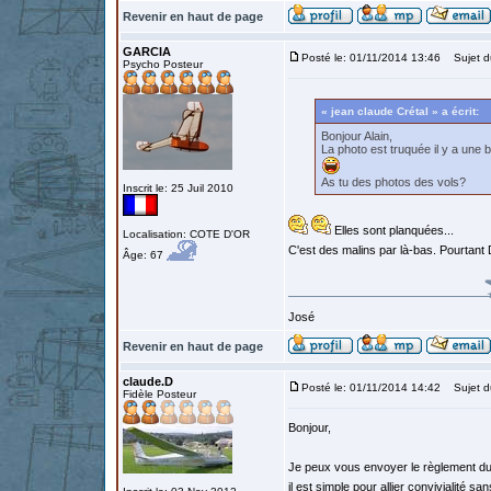
Revenir en haut de page
GARCIA
Posté le: 01/11/2014 13:46
Sujet d
Psycho Posteur
« jean claude Crétal » a écrit:
Bonjour Alain,
La photo est truquée il y a une 
As tu des photos des vols?
Inscrit le: 25 Juil 2010
Elles sont planquées...
Localisation: COTE D'OR
C'est des malins par là-bas. Pourtant D
Âge: 67
José
Revenir en haut de page
claude.D
Posté le: 01/11/2014 14:42
Sujet d
Fidèle Posteur
Bonjour,
Je peux vous envoyer le règlement du 
il est simple pour allier convivialité s