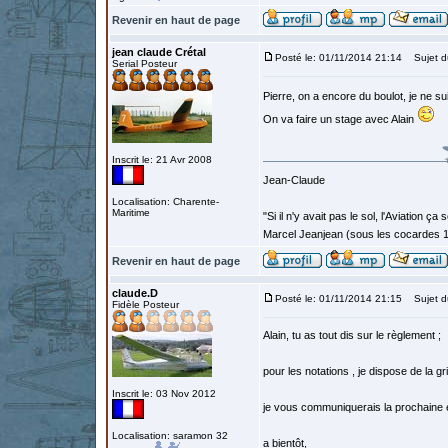
Revenir en haut de page
jean claude Crétal
Posté le: 01/11/2014 21:14
Sujet d
Serial Posteur
Pierre, on a encore du boulot, je ne su
On va faire un stage avec Alain
Inscrit le: 21 Avr 2008
Jean-Claude
Localisation: Charente-
Maritime
"Si il n'y avait pas le sol, l'Aviation ça
Marcel Jeanjean (sous les cocardes 
Revenir en haut de page
claude.D
Posté le: 01/11/2014 21:15
Sujet d
Fidèle Posteur
Alain, tu as tout dis sur le règlement ;
pour les notations , je dispose de la gri
Inscrit le: 03 Nov 2012
je vous communiquerais la prochaine éd
Localisation: saramon 32
a bientôt,