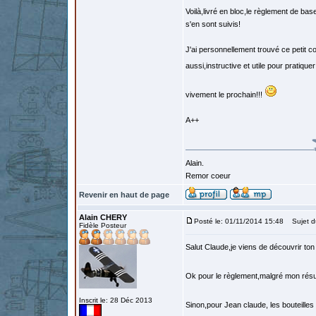
Voilà,livré en bloc,le règlement de ba
s'en sont suivis!
J'ai personnellement trouvé ce petit c
aussi,instructive et utile pour pratiq
vivement le prochain!!!
A++
Alain.
Remor coeur
Revenir en haut de page
Alain CHERY
Posté le: 01/11/2014 15:48
Sujet d
Fidèle Posteur
Salut Claude,je viens de découvrir ton
Ok pour le règlement,malgré mon résum
Inscrit le: 28 Déc 2013
Sinon,pour Jean claude, les bouteilles