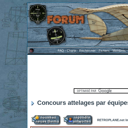
FAQ
-
Charte
-
Rechercher
-
Fichiers
-
Membres
Concours attelages par équipe
RETROPLANE.net In