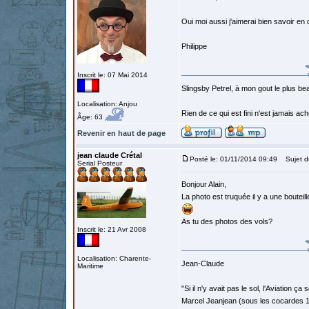
Oui moi aussi j'aimerai bien savoir en
Philippe
Inscrit le: 07 Mai 2014
Slingsby Petrel, à mon gout le plus beau
Localisation: Anjou
Rien de ce qui est fini n'est jamais a
Âge: 63
Revenir en haut de page
jean claude Crétal
Posté le: 01/11/2014 09:49
Sujet d
Serial Posteur
Bonjour Alain,
La photo est truquée il y a une boutei
As tu des photos des vols?
Inscrit le: 21 Avr 2008
Localisation: Charente-
Jean-Claude
Maritime
"Si il n'y avait pas le sol, l'Aviation ça
Marcel Jeanjean (sous les cocardes 