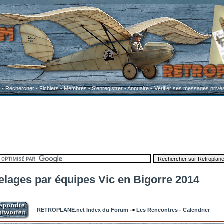
e
-
Rechercher
-
Fichiers
-
Membres
-
S'enregistrer
-
Annuaire
-
Vérifier ses messages privé
elages par équipes Vic en Bigorre 2014
RETROPLANE.net Index du Forum
->
Les Rencontres - Calendrier