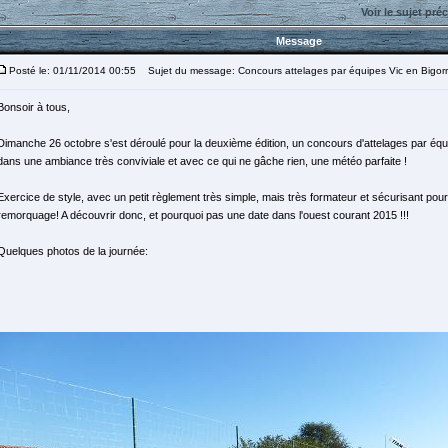
Voir le sujet pré
Message
Posté le: 01/11/2014 00:55
Sujet du message: Concours attelages par équipes Vic en Bigor
Bonsoir à tous,
Dimanche 26 octobre s'est déroulé pour la deuxième édition, un concours d'attelages par équ
dans une ambiance très conviviale et avec ce qui ne gâche rien, une météo parfaite !
Exercice de style, avec un petit règlement très simple, mais très formateur et sécurisant pour 
remorquage! A découvrir donc, et pourquoi pas une date dans l'ouest courant 2015 !!!
Quelques photos de la journée: