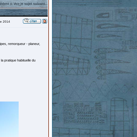
cédent
::
Voir le sujet suivant
re 2014
ipes, remorqueur - planeur,
la pratique habituelle du