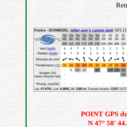
Ret
France - SCHWEISEL
(
other user's custom spot
)
GFS 13 
Sa
Sa
Sa
Sa
Sa
Sa
Di
Di
Di
Di
08.
08.
08.
08.
08.
08.
09.
09.
09.
09.
08h
11h
14h
17h
20h
23h
02h
05h
08h
11h
Vent
(km/h)
4
6
7
6
1
3
1
1
2
5
Rafales
(km/h)
6
7
9
9
2
4
3
4
3
6
Direction du vent
*Température
(°C)
16
19
22
24
21
20
19
19
21
24
-
5
57
25
99
100
100
83
Nuages (%)
-
69
hauts-moyens-bas
-
*Precip. (mm/3h)
-
-
-
-
-
-
-
-
-
-
Lat:
47.9791
, Lon:
6.9842
,
Alt:
1180 m
, Fuseau horaire:
CEST
(UTC
POINT GPS du 
N
47° 58' 44