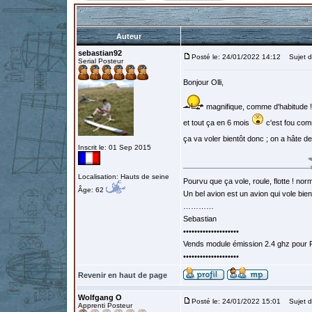
Auteur
sebastian92
Posté le: 24/01/2022 14:12
Sujet d
Serial Posteur
Bonjour Olli,
magnifique, comme d'habitude !
et tout ça en 6 mois
c'est fou com
ça va voler bientôt donc ; on a hâte de
Inscrit le: 01 Sep 2015
Localisation: Hauts de seine
Pourvu que ça vole, roule, flotte ! norm
Âge: 62
Un bel avion est un avion qui vole bie
…………
Sebastian
••••••••••••••••••••
Vends module émission 2.4 ghz pour F
••••••••••••••••••••
Revenir en haut de page
Wolfgang O
Posté le: 24/01/2022 15:01
Sujet d
Apprenti Posteur