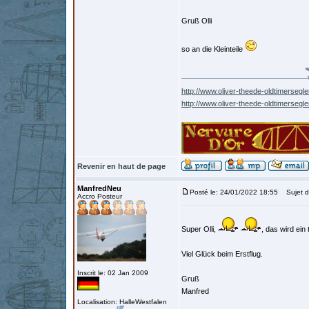
Gruß Olli
so an die Kleinteile
http://www.oliver-theede-oldtimersegle
http://www.oliver-theede-oldtimersegl
Revenir en haut de page
ManfredNeu
Posté le: 24/01/2022 18:55
Sujet d
Accro Posteur
Super Olli,
, das wird ein
Viel Glück beim Erstflug.
Inscrit le: 02 Jan 2009
Gruß
Manfred
Localisation: HalleWestfalen