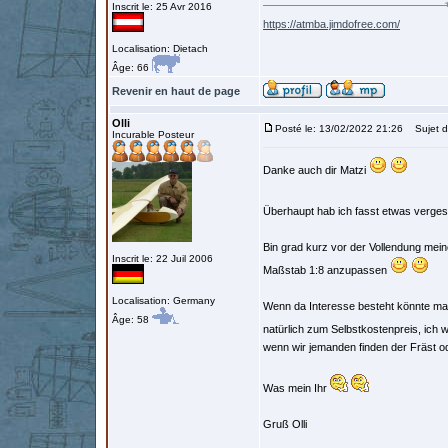
Inscrit le: 25 Avr 2016
https://atmba.jimdofree.com/
Localisation: Dietach
Âge: 66
Revenir en haut de page
Olli
Posté le: 13/02/2022 21:26
Sujet d
Incurable Posteur
Danke auch dir Matzi
Überhaupt hab ich fasst etwas verge
Bin grad kurz vor der Vollendung mein
Inscrit le: 22 Juil 2006
Maßstab 1:8 anzupassen
Localisation: Germany
Wenn da Interesse besteht könnte man
Âge: 58
natürlich zum Selbstkostenpreis, ich 
wenn wir jemanden finden der Fräst od
Was mein Ihr
Gruß Olli