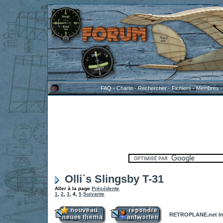
FAQ
-
Charte
-
Rechercher
-
Fichiers
-
Membres
Olli`s Slingsby T-31
Aller à la page
Précédente
1
,
2
,
3
,
4
,
5
Suivante
RETROPLANE.net In