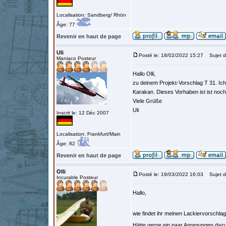
Localisation: Sandberg/ Rhön
Âge: 77
Revenir en haut de page
Uli
Posté le: 18/02/2022 15:27
Sujet d
Maniaco Posteur
Hallo Olli,
zu deinem Projekt-Vorschlag T 31. Ich
Karakan. Dieses Vorhaben ist ist noch
Viele Grüße
Uli
Inscrit le: 12 Déc 2007
Localisation: Frankfurt/Main
Âge: 82
Revenir en haut de page
Olli
Posté le: 19/03/2022 16:03
Sujet d
Incurable Posteur
Hallo,
wie findet ihr meinen Lackiervorschla
Hätte gerne ein paar Anregungen daz