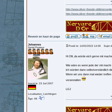
http://www.oliver-theede-oldtimersegle
http://www.oliver-theede-oldtimersegl
Revenir en haut de page
Johannes
Posté le: 14/02/2022 14:06
Sujet d
Serial Posteur
Hi Olli ,da würde eich gerne mit mach
Wie wäre es wenn jede der mit macht 
ich würden dann selbstverständlich d
Wenn wir uns dann mal wieder treffen
veranstalten
Inscrit le: 23 Juil 2007
LGJ
Localisation: Leichlingen
Âge: 66