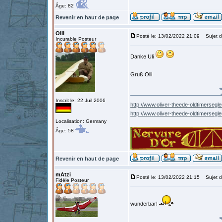
Âge: 82
Revenir en haut de page
Olli
Posté le: 13/02/2022 21:09
Sujet d
Incurable Posteur
Danke Uli
Gruß Olli
Inscrit le: 22 Juil 2006
http://www.oliver-theede-oldtimersegle
http://www.oliver-theede-oldtimersegl
Localisation: Germany
Âge: 58
Revenir en haut de page
mAtzi
Posté le: 13/02/2022 21:15
Sujet d
Fidèle Posteur
wunderbar!