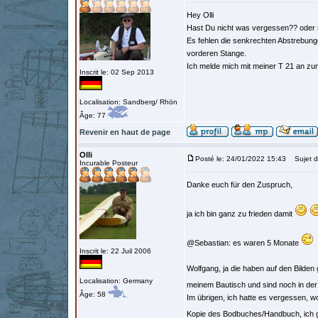
Hey Olli
Hast Du nicht was vergessen?? oder ni
Es fehlen die senkrechten Abstrebung
vorderen Stange.
Ich melde mich mit meiner T 21 an z
Inscrit le: 02 Sep 2013
Localisation: Sandberg/ Rhön
Âge: 77
Revenir en haut de page
Olli
Posté le: 24/01/2022 15:43
Sujet d
Incurable Posteur
Danke euch für den Zuspruch,
ja ich bin ganz zu frieden damit
@Sebastian: es waren 5 Monate
Inscrit le: 22 Juil 2006
Wolfgang, ja die haben auf den Bilden g
Localisation: Germany
meinem Bautisch und sind noch in der
Âge: 58
Im übrigen, ich hatte es vergessen, wo
Kopie des Bodbuches/Handbuch, ich ge