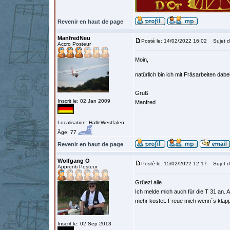
Revenir en haut de page
ManfredNeu
Posté le: 14/02/2022 16:02
Sujet d
Accro Posteur
Moin,
natürlich bin ich mit Fräsarbeiten dabe
Gruß
Inscrit le: 02 Jan 2009
Manfred
Localisation: HalleWestfalen
Âge: 77
Revenir en haut de page
Wolfgang O
Posté le: 15/02/2022 12:17
Sujet d
Apprenti Posteur
Grüezi alle
Ich melde mich auch für die T 31 an. A
mehr kostet. Freue mich wenn´s klap
Inscrit le: 02 Sep 2013