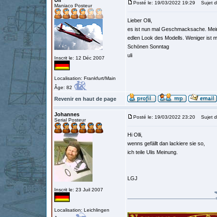
Uli
Posté le: 19/03/2022 19:29
Sujet d
Maniaco Posteur
Lieber Olli,
es ist nun mal Geschmacksache. Meinen
edlen Look des Modells. Weniger ist m
Schönen Sonntag
uli
Inscrit le: 12 Déc 2007
Localisation: Frankfurt/Main
Âge: 82
Revenir en haut de page
Johannes
Posté le: 19/03/2022 23:20
Sujet d
Serial Posteur
Hi Olli,
wenns gefällt dan lackiere sie so,
ich teile Ulis Meinung.
LGJ
Inscrit le: 23 Juil 2007
Localisation: Leichlingen