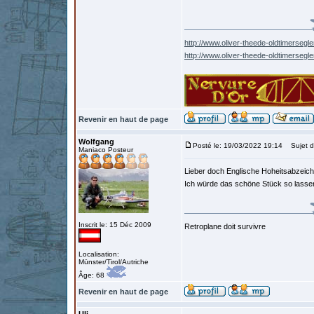
http://www.oliver-theede-oldtimersegle
http://www.oliver-theede-oldtimersegl
Revenir en haut de page
Wolfgang
Posté le: 19/03/2022 19:14
Sujet d
Maniaco Posteur
Lieber doch Englische Hoheitsabzeich
Ich würde das schöne Stück so lassen 
Inscrit le: 15 Déc 2009
Retroplane doit survivre
Localisation:
Münster/Tirol/Autriche
Âge: 68
Revenir en haut de page