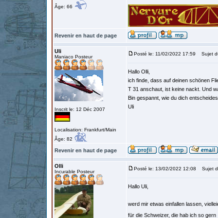
Âge: 66
Revenir en haut de page
Uli
Posté le: 11/02/2022 17:59
Sujet d
Maniaco Posteur
Hallo Olli,
ich finde, dass auf deinen schönen F
T 31 anschaut, ist keine nackt. Und w
Bin gespannt, wie du dich entscheides
Uli
Inscrit le: 12 Déc 2007
Localisation: Frankfurt/Main
Âge: 82
Revenir en haut de page
Olli
Posté le: 13/02/2022 12:08
Sujet d
Incurable Posteur
Hallo Uli,
werd mir etwas einfallen lassen, vielle
für die Schweizer, die hab ich so gern