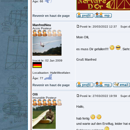
Âge: 66
Revenir en haut de page
ManfredNeu
Posté le: 20/03/2022 12:37
Sujet d
Accro Posteur
Moin Olli,
es muss Dir gefallen!!!!
. Sieh
Gruß Manfred
Inscrit le: 02 Jan 2009
Localisation: HalleWestfalen
Âge: 77
Revenir en haut de page
Olli
Posté le: 27/03/2022 19:59
Sujet d
Incurable Posteur
Hallo,
hab fertig
und warte auf den Erstflug, leider ha