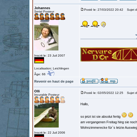
Johannes
Posté le: 27/03/2022 20:42
Sujet d
Serial Posteur
Inscrit le: 23 Juil 2007
Localisation: Leichlingen
Âge: 66
Revenir en haut de page
Olli
Posté le: 02/05/2022 12:25
Sujet d
Incurable Posteur
Hallo,
so jetzt ist sie absolut fertig
am vergangenen Freitag hing sie noch 
Wohnzimmerecke für`s letzte Auswie
Inscrit le: 22 Juil 2006