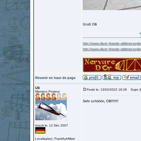
Gruß Olli
http://www.oliver-theede-oldtimersegle
http://www.oliver-theede-oldtimersegl
Revenir en haut de page
Uli
Posté le: 13/02/2022 18:28
Sujet d
Maniaco Posteur
Sehr schööön, Olli!!!!!!!!
Inscrit le: 12 Déc 2007
Localisation: Frankfurt/Main