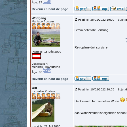
Âge: 77
Revenir en haut de page
Wolfgang
Posté le: 25/01/2022 19:20
Sujet d
Maniaco Posteur
Bravo,echt tolle Leistung
Retroplane doit survivre
Inscrit le: 15 Déc 2009
Localisation:
Münster/Tirol/Autriche
Âge: 68
Revenir en haut de page
Olli
Posté le: 10/02/2022 20:55
Sujet d
Incurable Posteur
Danke euch für die netten Worte
das Wohnzimmer ist eigentlich schon 
Inscrit le: 22 Juil 2006