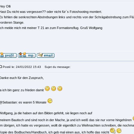
Hey Olli
Hast Du nicht was vergessen?? oder nicht für´s Fotoshooting montiert.
Es fehlen die senkrechten Abstrebungen links und rechts von der Schrägabstrebung zum Flüg
vorderen Stange.
Ich melde mich mit meiner T 21 an zum Formationsflug. Gruß Wolfgang
Posté le: 24/01/2022 15:43
Sujet du message:
Danke euch für den Zuspruch,
ja ich bin ganz zu frieden damit
@Sebastian: es waren 5 Monate
Wolfgang, ja die haben auf den Bilden gefehlt, sie liegen noch auf
meinem Bautisch und sind noch in der Mache, ja und ich weiß das sie nur vorne hingehören
Im übrigen, ich hatte es vergessen, wollt dir eigentlich zu Weihnachten schreiben, die nochmal
Kopie des Bodbuches/Handbuch, ich geb mal einen aus, ich hoffe das reicht