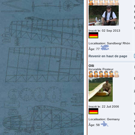
Inscrit le: 02 Sep 2013
Localisation: Sandberg/ Rhön
Âge: 77
Revenir en haut de page
Olli
Incurable Posteur
Inscrit le: 22 Juil 2006
Localisation: Germany
Âge: 58