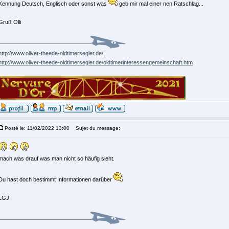
Kennung Deutsch, Englisch oder sonst was
geb mir mal einer nen Ratschlag...
Gruß Olli
http://www.oliver-theede-oldtimersegler.de/
http://www.oliver-theede-oldtimersegler.de/oldtimerinteressengemeinschaft.htm
Posté le: 11/02/2022 13:00
Sujet du message:
mach was drauf was man nicht so häufig sieht.
Du hast doch bestimmt Informationen darüber
LGJ