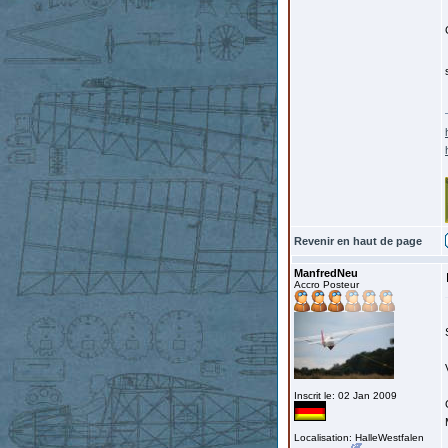
Revenir en haut de page
ManfredNeu
Accro Posteur
Inscrit le: 02 Jan 2009
Localisation: HalleWestfalen