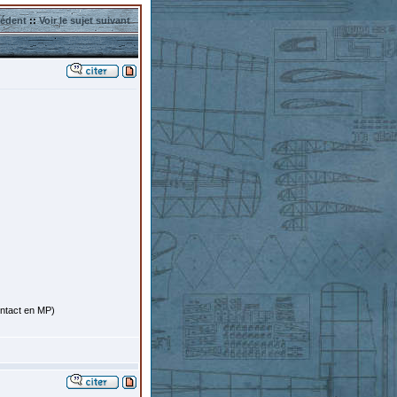
cédent
::
Voir le sujet suivant
ontact en MP)