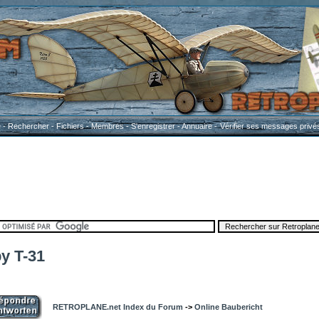
e
-
Rechercher
-
Fichiers
-
Membres
-
S'enregistrer
-
Annuaire
-
Vérifier ses messages privé
by T-31
RETROPLANE.net Index du Forum
->
Online Baubericht