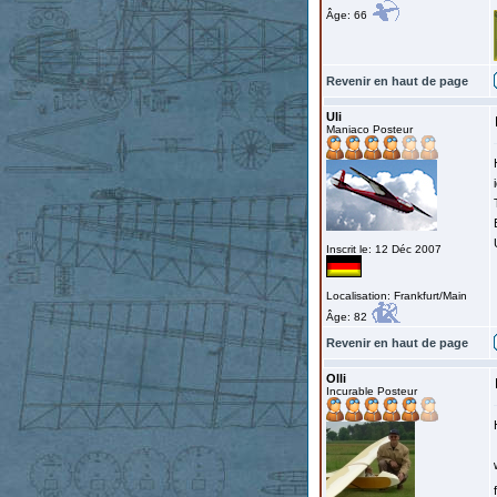
Âge: 66
Revenir en haut de page
Uli
Maniaco Posteur
Inscrit le: 12 Déc 2007
Localisation: Frankfurt/Main
Âge: 82
Revenir en haut de page
Olli
Incurable Posteur