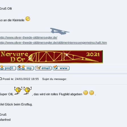
Gruß Olli
so an die Kleinteile
http://www.oliver-theede-oldtimersegler.de/
http://www.oliver-theede-oldtimersegler.de/oldtimerinteressengemeinschaft.htm
Posté le: 24/01/2022 18:55
Sujet du message:
Super Olli,
, das wird ein tolles Flugbild abgeben
.
Viel Glück beim Erstflug.
Gruß
Manfred