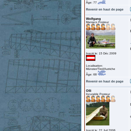
Âge: 77
Revenir en haut de page
Wolfgang
Maniaco Posteur
Inscrit le: 15 Déc 2009
Localisation:
Münster/Tirol/Autriche
Âge: 68
Revenir en haut de page
Olli
Incurable Posteur
Inscrit le: 22 Juil 2006