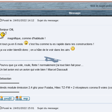
Voir le sujet pré
Message
Posté le: 24/01/2022 14:12
Sujet du message:
Bonjour Olli,
magnifique, comme d'habitude !
et tout ça en 6 mois
c'est fou comme tu es rapide dans tes constructions !
ça va voler bientôt donc ; on a hâte de le voir dans les airs
Pourvu que ça vole, roule, flotte ! normalement j'ai tout bien fait pour…
Un bel avion est un avion qui vole bien ! Marcel Dassault
…………
Sebastian
••••••••••••••••••••
Vends module émission 2.4 ghz pour Futaba, Hitec TZ-FM + 2 récepteurs corona 8 voies (c
••••••••••••••••••••
Posté le: 24/01/2022 15:01
Sujet du message: