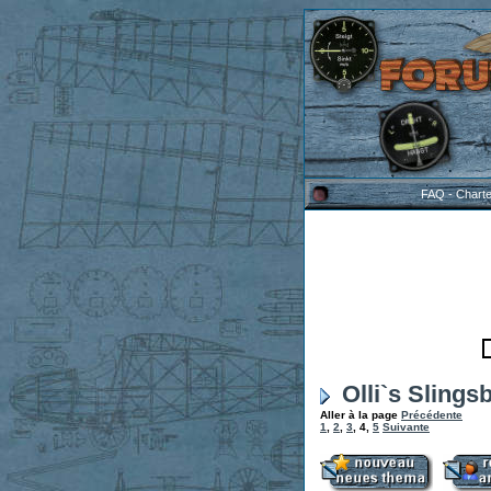
FAQ
-
Chart
Olli`s Slings
Aller à la page
Précédente
1
,
2
,
3
,
4
,
5
Suivante