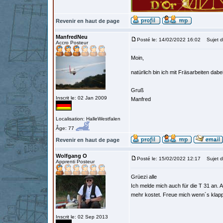
Revenir en haut de page
ManfredNeu
Posté le: 14/02/2022 16:02
Sujet d
Accro Posteur
Moin,
natürlich bin ich mit Fräsarbeiten dabe
Gruß
Inscrit le: 02 Jan 2009
Manfred
Localisation: HalleWestfalen
Âge: 77
Revenir en haut de page
Wolfgang O
Posté le: 15/02/2022 12:17
Sujet d
Apprenti Posteur
Grüezi alle
Ich melde mich auch für die T 31 an. A
mehr kostet. Freue mich wenn´s klap
Inscrit le: 02 Sep 2013