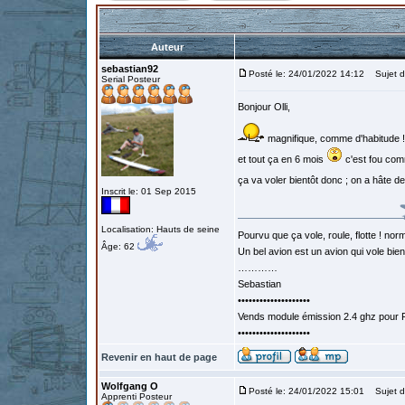
Auteur
sebastian92
Posté le: 24/01/2022 14:12
Sujet d
Serial Posteur
Bonjour Olli,
magnifique, comme d'habitude !
et tout ça en 6 mois
c'est fou com
ça va voler bientôt donc ; on a hâte de
Inscrit le: 01 Sep 2015
Localisation: Hauts de seine
Pourvu que ça vole, roule, flotte ! norm
Âge: 62
Un bel avion est un avion qui vole bie
…………
Sebastian
••••••••••••••••••••
Vends module émission 2.4 ghz pour F
••••••••••••••••••••
Revenir en haut de page
Wolfgang O
Posté le: 24/01/2022 15:01
Sujet d
Apprenti Posteur