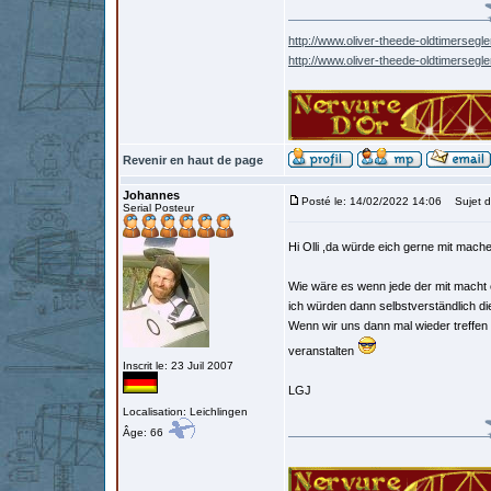
http://www.oliver-theede-oldtimersegle
http://www.oliver-theede-oldtimersegl
Revenir en haut de page
Johannes
Posté le: 14/02/2022 14:06
Sujet d
Serial Posteur
Hi Olli ,da würde eich gerne mit mach
Wie wäre es wenn jede der mit macht 
ich würden dann selbstverständlich d
Wenn wir uns dann mal wieder treffen
veranstalten
Inscrit le: 23 Juil 2007
LGJ
Localisation: Leichlingen
Âge: 66