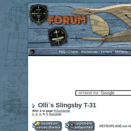
FAQ
-
Charte
-
Rechercher
-
Fichiers
-
Membres
Olli`s Slingsby T-31
Aller à la page
Précédente
1
,
2
,
3
,
4
,
5
Suivante
RETROPLANE.net In