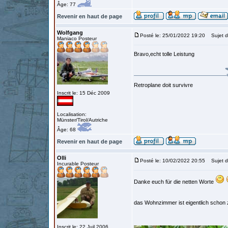
Âge: 77
Revenir en haut de page
Wolfgang
Posté le: 25/01/2022 19:20
Sujet d
Maniaco Posteur
Bravo,echt tolle Leistung
Retroplane doit survivre
Inscrit le: 15 Déc 2009
Localisation:
Münster/Tirol/Autriche
Âge: 68
Revenir en haut de page
Olli
Posté le: 10/02/2022 20:55
Sujet d
Incurable Posteur
Danke euch für die netten Worte
das Wohnzimmer ist eigentlich schon 
Inscrit le: 22 Juil 2006