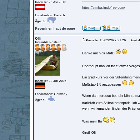
Inscrit le: 25 Avr 2016
https://atmba.jimdofree.com/
Localisation: Dietach
Âge: 66
Revenir en haut de page
Olli
Posté le: 13/02/2022 21:26
Sujet d
Incurable Posteur
Danke auch dir Matzi
Überhaupt hab ich fasst etwas verge
Bin grad kurz vor der Vollendung mein
Inscrit le: 22 Juil 2006
Maßstab 1:8 anzupassen
Localisation: Germany
Wenn da Interesse besteht könnte man
Âge: 58
natürlich zum Selbstkostenpreis, ich 
wenn wir jemanden finden der Fräst od
Was mein Ihr
Gruß Olli