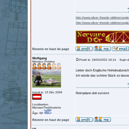
http://www.oliver-theede-oldtimersegle
http://www.oliver-theede-oldtimersegl
Revenir en haut de page
Wolfgang
Posté le: 19/03/2022 19:14
Sujet d
Maniaco Posteur
Lieber doch Englische Hoheitsabzeich
Ich würde das schöne Stück so lassen 
Inscrit le: 15 Déc 2009
Retroplane doit survivre
Localisation:
Münster/Tirol/Autriche
Âge: 68
Revenir en haut de page