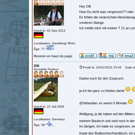
Hey Olli
Hast Du nicht was vergessen?? oder ni
Es fehlen die senkrechten Abstrebung
vorderen Stange.
Ich melde mich mit meiner T 21 an z
Inscrit le: 02 Sep 2013
Localisation: Sandberg/ Rhön
Âge: 77
Revenir en haut de page
Olli
Posté le: 24/01/2022 15:43
Sujet d
Incurable Posteur
Danke euch für den Zuspruch,
ja ich bin ganz zu frieden damit
@Sebastian: es waren 5 Monate
Inscrit le: 22 Juil 2006
Wolfgang, ja die haben auf den Bilden g
Localisation: Germany
meinem Bautisch und sind noch in der
Âge: 58
Im übrigen, ich hatte es vergessen, wo
Kopie des Bodbuches/Handbuch, ich ge