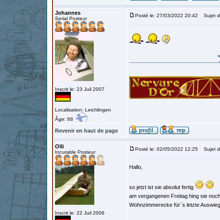
Johannes
Posté le: 27/03/2022 20:42
Sujet d
Serial Posteur
Inscrit le: 23 Juil 2007
Localisation: Leichlingen
Âge: 66
Revenir en haut de page
Olli
Posté le: 02/05/2022 12:25
Sujet d
Incurable Posteur
Hallo,
so jetzt ist sie absolut fertig
am vergangenen Freitag hing sie noch 
Wohnzimmerecke für`s letzte Auswie
Inscrit le: 22 Juil 2006