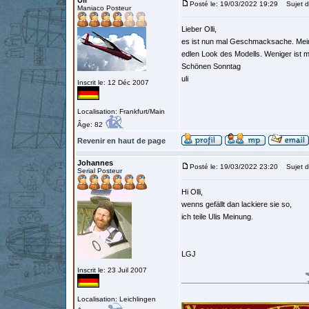
Uli
Posté le: 19/03/2022 19:29
Sujet d
Maniaco Posteur
Lieber Olli,
es ist nun mal Geschmacksache. Meinen
edlen Look des Modells. Weniger ist m
Schönen Sonntag
uli
Inscrit le: 12 Déc 2007
Localisation: Frankfurt/Main
Âge: 82
Revenir en haut de page
Johannes
Posté le: 19/03/2022 23:20
Sujet d
Serial Posteur
Hi Olli,
wenns gefällt dan lackiere sie so,
ich teile Ulis Meinung.
LGJ
Inscrit le: 23 Juil 2007
Localisation: Leichlingen