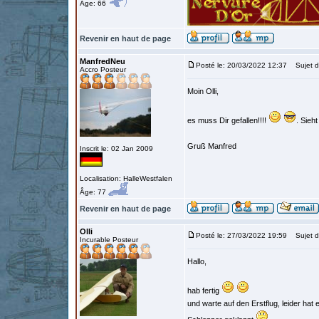
Âge: 66
Revenir en haut de page
ManfredNeu
Posté le: 20/03/2022 12:37
Sujet d
Accro Posteur
Moin Olli,
es muss Dir gefallen!!!!
. Sieh
Gruß Manfred
Inscrit le: 02 Jan 2009
Localisation: HalleWestfalen
Âge: 77
Revenir en haut de page
Olli
Posté le: 27/03/2022 19:59
Sujet d
Incurable Posteur
Hallo,
hab fertig
und warte auf den Erstflug, leider ha