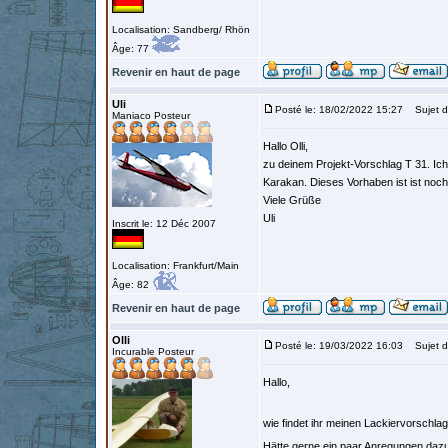
Localisation: Sandberg/ Rhön
Âge: 77
Revenir en haut de page
Uli
Posté le: 18/02/2022 15:27
Sujet d
Maniaco Posteur
Hallo Olli,
zu deinem Projekt-Vorschlag T 31. Ich
Karakan. Dieses Vorhaben ist ist noch
Viele Grüße
Uli
Inscrit le: 12 Déc 2007
Localisation: Frankfurt/Main
Âge: 82
Revenir en haut de page
Olli
Posté le: 19/03/2022 16:03
Sujet d
Incurable Posteur
Hallo,
wie findet ihr meinen Lackiervorschla
Hätte gerne ein paar Anregungen daz