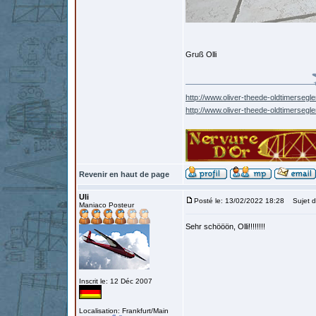
Gruß Olli
http://www.oliver-theede-oldtimersegle
http://www.oliver-theede-oldtimersegl
Revenir en haut de page
Uli
Posté le: 13/02/2022 18:28
Sujet d
Maniaco Posteur
Sehr schööön, Olli!!!!!!!!
Inscrit le: 12 Déc 2007
Localisation: Frankfurt/Main