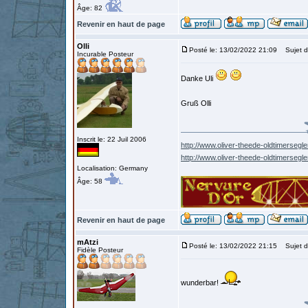
Âge: 82
Revenir en haut de page
Olli
Posté le: 13/02/2022 21:09
Sujet d
Incurable Posteur
Danke Uli
Gruß Olli
Inscrit le: 22 Juil 2006
http://www.oliver-theede-oldtimersegle
http://www.oliver-theede-oldtimersegl
Localisation: Germany
Âge: 58
Revenir en haut de page
mAtzi
Posté le: 13/02/2022 21:15
Sujet d
Fidèle Posteur
wunderbar!