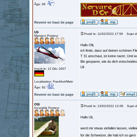
Âge: 66
Revenir en haut de page
Uli
Posté le: 11/02/2022 17:59
Sujet d
Maniaco Posteur
Hallo Olli,
ich finde, dass auf deinen schönen F
T 31 anschaut, ist keine nackt. Und w
Bin gespannt, wie du dich entscheides
Uli
Inscrit le: 12 Déc 2007
Localisation: Frankfurt/Main
Âge: 82
Revenir en haut de page
Olli
Posté le: 13/02/2022 12:08
Sujet d
Incurable Posteur
Hallo Uli,
werd mir etwas einfallen lassen, vielle
für die Schweizer, die hab ich so gern