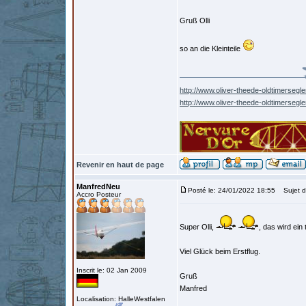
Gruß Olli
so an die Kleinteile
http://www.oliver-theede-oldtimersegle
http://www.oliver-theede-oldtimersegl
Revenir en haut de page
ManfredNeu
Posté le: 24/01/2022 18:55
Sujet d
Accro Posteur
Super Olli,
, das wird ein
Viel Glück beim Erstflug.
Inscrit le: 02 Jan 2009
Gruß
Manfred
Localisation: HalleWestfalen