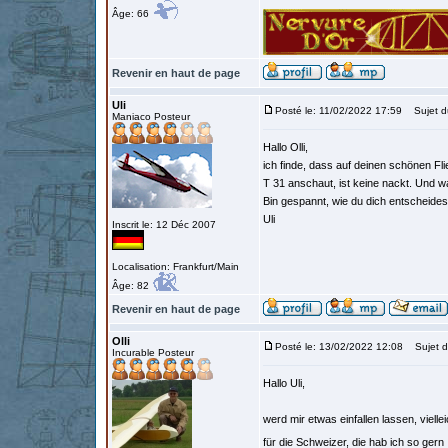
Âge: 66
Revenir en haut de page
Uli
Posté le: 11/02/2022 17:59
Sujet d
Maniaco Posteur
Hallo Olli,
ich finde, dass auf deinen schönen F
T 31 anschaut, ist keine nackt. Und w
Bin gespannt, wie du dich entscheides
Uli
Inscrit le: 12 Déc 2007
Localisation: Frankfurt/Main
Âge: 82
Revenir en haut de page
Olli
Posté le: 13/02/2022 12:08
Sujet d
Incurable Posteur
Hallo Uli,
werd mir etwas einfallen lassen, vielle
für die Schweizer, die hab ich so gern