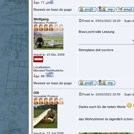
Âge: 77
Revenir en haut de page
Wolfgang
Posté le: 25/01/2022 19:20
Sujet d
Maniaco Posteur
Bravo,echt tolle Leistung
Retroplane doit survivre
Inscrit le: 15 Déc 2009
Localisation:
Münster/Tirol/Autriche
Âge: 68
Revenir en haut de page
Olli
Posté le: 10/02/2022 20:55
Sujet d
Incurable Posteur
Danke euch für die netten Worte
das Wohnzimmer ist eigentlich schon 
Inscrit le: 22 Juil 2006