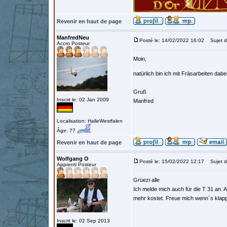
Revenir en haut de page
ManfredNeu
Posté le: 14/02/2022 16:02
Sujet d
Accro Posteur
Moin,
natürlich bin ich mit Fräsarbeiten dabe
Gruß
Inscrit le: 02 Jan 2009
Manfred
Localisation: HalleWestfalen
Âge: 77
Revenir en haut de page
Wolfgang O
Posté le: 15/02/2022 12:17
Sujet d
Apprenti Posteur
Grüezi alle
Ich melde mich auch für die T 31 an. A
mehr kostet. Freue mich wenn´s klap
Inscrit le: 02 Sep 2013