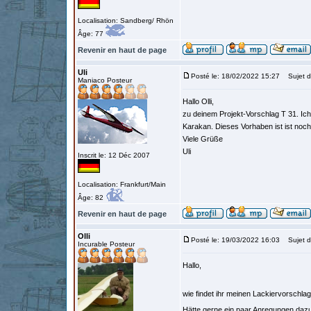
Localisation: Sandberg/ Rhön
Âge: 77
Revenir en haut de page
Uli
Posté le: 18/02/2022 15:27
Sujet d
Maniaco Posteur
Hallo Olli,
zu deinem Projekt-Vorschlag T 31. Ich
Karakan. Dieses Vorhaben ist ist noch
Viele Grüße
Uli
Inscrit le: 12 Déc 2007
Localisation: Frankfurt/Main
Âge: 82
Revenir en haut de page
Olli
Posté le: 19/03/2022 16:03
Sujet d
Incurable Posteur
Hallo,
wie findet ihr meinen Lackiervorschla
Hätte gerne ein paar Anregungen daz