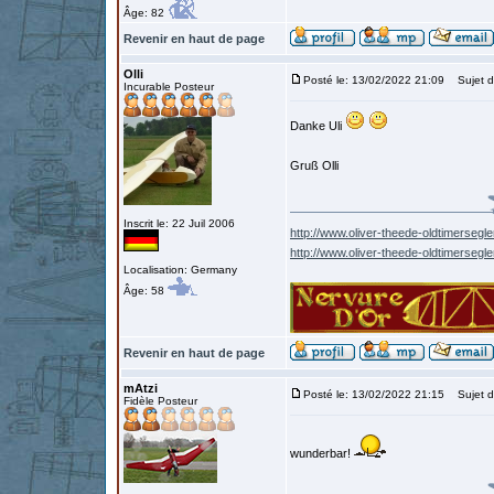
Âge: 82
Revenir en haut de page
Olli
Posté le: 13/02/2022 21:09
Sujet d
Incurable Posteur
Danke Uli
Gruß Olli
Inscrit le: 22 Juil 2006
http://www.oliver-theede-oldtimersegle
http://www.oliver-theede-oldtimersegl
Localisation: Germany
Âge: 58
Revenir en haut de page
mAtzi
Posté le: 13/02/2022 21:15
Sujet d
Fidèle Posteur
wunderbar!