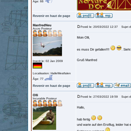
Âge: 66
Revenir en haut de page
ManfredNeu
Posté le: 20/03/2022 12:37
Sujet d
Accro Posteur
Moin Olli,
es muss Dir gefallen!!!!
. Sieh
Gruß Manfred
Inscrit le: 02 Jan 2009
Localisation: HalleWestfalen
Âge: 77
Revenir en haut de page
Olli
Posté le: 27/03/2022 19:59
Sujet d
Incurable Posteur
Hallo,
hab fertig
und warte auf den Erstflug, leider ha