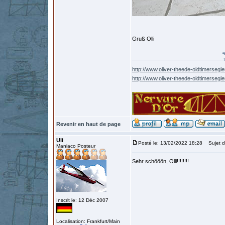
Gruß Olli
http://www.oliver-theede-oldtimersegle
http://www.oliver-theede-oldtimersegl
Revenir en haut de page
Uli
Posté le: 13/02/2022 18:28
Sujet d
Maniaco Posteur
Sehr schööön, Olli!!!!!!!!
Inscrit le: 12 Déc 2007
Localisation: Frankfurt/Main