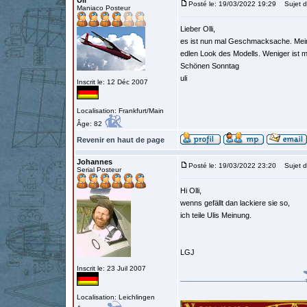
Uli
Posté le: 19/03/2022 19:29
Sujet d
Maniaco Posteur
Lieber Olli,
es ist nun mal Geschmacksache. Meinen
edlen Look des Modells. Weniger ist m
Schönen Sonntag
uli
Inscrit le: 12 Déc 2007
Localisation: Frankfurt/Main
Âge: 82
Revenir en haut de page
Johannes
Posté le: 19/03/2022 23:20
Sujet d
Serial Posteur
Hi Olli,
wenns gefällt dan lackiere sie so,
ich teile Ulis Meinung.
LGJ
Inscrit le: 23 Juil 2007
Localisation: Leichlingen