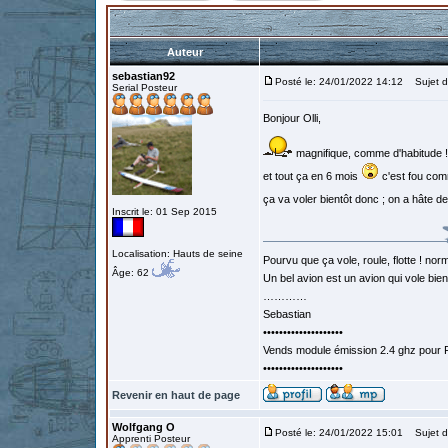
Auteur
sebastian92
Posté le: 24/01/2022 14:12
Sujet d
Serial Posteur
Bonjour Olli,
magnifique, comme d'habitude !
et tout ça en 6 mois
c'est fou com
ça va voler bientôt donc ; on a hâte de
Inscrit le: 01 Sep 2015
Localisation: Hauts de seine
Pourvu que ça vole, roule, flotte ! norm
Âge: 62
Un bel avion est un avion qui vole bie
…………
Sebastian
••••••••••••••••••••
Vends module émission 2.4 ghz pour F
••••••••••••••••••••
Revenir en haut de page
Wolfgang O
Posté le: 24/01/2022 15:01
Sujet d
Apprenti Posteur