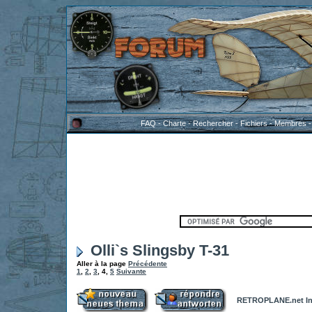
FAQ
-
Charte
-
Rechercher
-
Fichiers
-
Membres
Olli`s Slingsby T-31
Aller à la page
Précédente
1
,
2
,
3
,
4
,
5
Suivante
RETROPLANE.net In