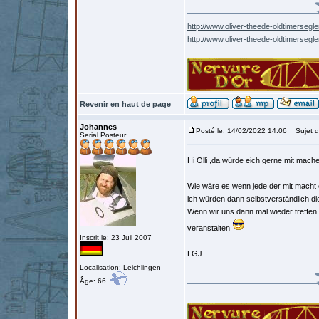
http://www.oliver-theede-oldtimersegle
http://www.oliver-theede-oldtimersegl
Revenir en haut de page
Johannes
Posté le: 14/02/2022 14:06
Sujet d
Serial Posteur
Hi Olli ,da würde eich gerne mit mach
Wie wäre es wenn jede der mit macht 
ich würden dann selbstverständlich d
Wenn wir uns dann mal wieder treffen
veranstalten
Inscrit le: 23 Juil 2007
LGJ
Localisation: Leichlingen
Âge: 66