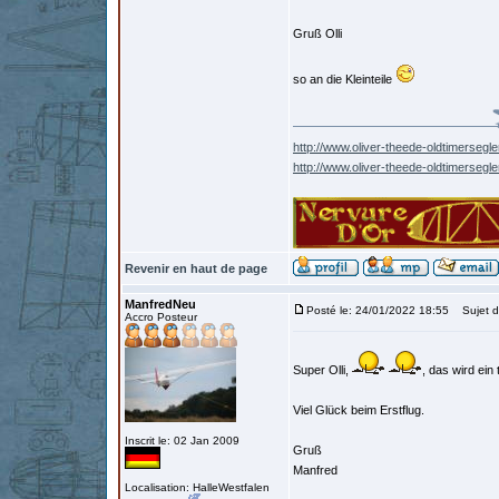
Gruß Olli
so an die Kleinteile
http://www.oliver-theede-oldtimersegle
http://www.oliver-theede-oldtimersegl
Revenir en haut de page
ManfredNeu
Posté le: 24/01/2022 18:55
Sujet d
Accro Posteur
Super Olli,
, das wird ein
Viel Glück beim Erstflug.
Inscrit le: 02 Jan 2009
Gruß
Manfred
Localisation: HalleWestfalen