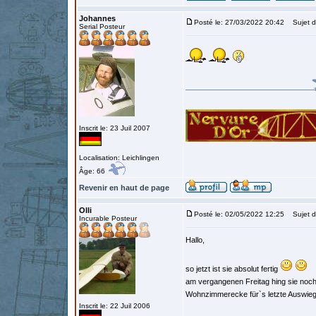
Johannes
Posté le: 27/03/2022 20:42
Sujet d
Serial Posteur
Inscrit le: 23 Juil 2007
Localisation: Leichlingen
Âge: 66
Revenir en haut de page
Olli
Posté le: 02/05/2022 12:25
Sujet d
Incurable Posteur
Hallo,
so jetzt ist sie absolut fertig
am vergangenen Freitag hing sie noch 
Wohnzimmerecke für`s letzte Auswie
Inscrit le: 22 Juil 2006