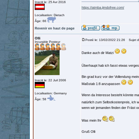
Inscrit le: 25 Avr 2016
https://atmba.jimdofree.com/
Localisation: Dietach
Âge: 66
Revenir en haut de page
Olli
Posté le: 13/02/2022 21:26
Sujet d
Incurable Posteur
Danke auch dir Matzi
Überhaupt hab ich fasst etwas verge
Bin grad kurz vor der Vollendung mein
Inscrit le: 22 Juil 2006
Maßstab 1:8 anzupassen
Localisation: Germany
Wenn da Interesse besteht könnte man
Âge: 58
natürlich zum Selbstkostenpreis, ich 
wenn wir jemanden finden der Fräst od
Was mein Ihr
Gruß Olli