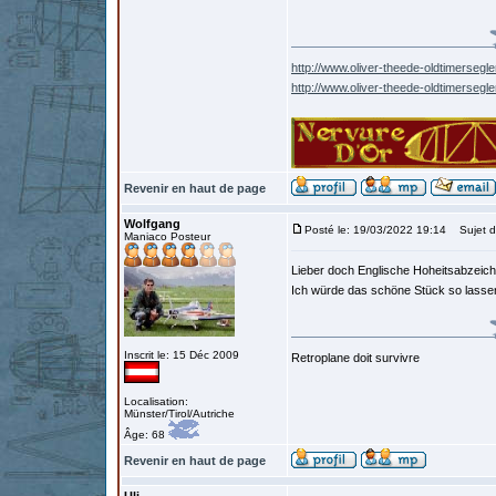
http://www.oliver-theede-oldtimersegle
http://www.oliver-theede-oldtimersegl
Revenir en haut de page
Wolfgang
Posté le: 19/03/2022 19:14
Sujet d
Maniaco Posteur
Lieber doch Englische Hoheitsabzeich
Ich würde das schöne Stück so lassen 
Inscrit le: 15 Déc 2009
Retroplane doit survivre
Localisation:
Münster/Tirol/Autriche
Âge: 68
Revenir en haut de page