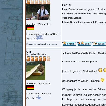
Hey Olli
Hast Du nicht was vergessen?? oder ni
Es fehlen die senkrechten Abstrebung
vorderen Stange.
Ich melde mich mit meiner T 21 an z
Inscrit le: 02 Sep 2013
Localisation: Sandberg/ Rhön
Âge: 77
Revenir en haut de page
Olli
Posté le: 24/01/2022 15:43
Sujet d
Incurable Posteur
Danke euch für den Zuspruch,
ja ich bin ganz zu frieden damit
@Sebastian: es waren 5 Monate
Inscrit le: 22 Juil 2006
Wolfgang, ja die haben auf den Bilden g
Localisation: Germany
meinem Bautisch und sind noch in der
Âge: 58
Im übrigen, ich hatte es vergessen, wo
Kopie des Bodbuches/Handbuch, ich ge