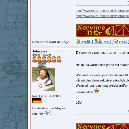
http://www.oliver-theede-oldtimersegle
http://www.oliver-theede-oldtimersegl
Revenir en haut de page
Johannes
Posté le: 14/02/2022 14:06
Sujet d
Serial Posteur
Hi Olli ,da würde eich gerne mit mach
Wie wäre es wenn jede der mit macht 
ich würden dann selbstverständlich d
Wenn wir uns dann mal wieder treffen
veranstalten
Inscrit le: 23 Juil 2007
LGJ
Localisation: Leichlingen
Âge: 66