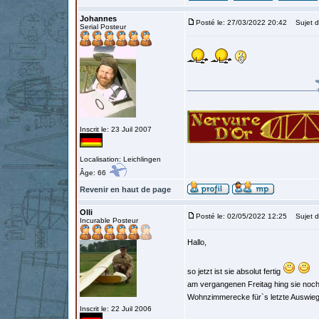
Johannes
Posté le: 27/03/2022 20:42
Sujet d
Serial Posteur
Inscrit le: 23 Juil 2007
Localisation: Leichlingen
Âge: 66
Revenir en haut de page
Olli
Posté le: 02/05/2022 12:25
Sujet d
Incurable Posteur
Hallo,
so jetzt ist sie absolut fertig
am vergangenen Freitag hing sie noch 
Wohnzimmerecke für`s letzte Auswie
Inscrit le: 22 Juil 2006