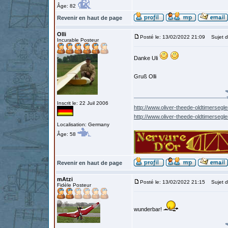
Âge: 82
Revenir en haut de page
Olli
Posté le: 13/02/2022 21:09
Sujet d
Incurable Posteur
Danke Uli
Gruß Olli
Inscrit le: 22 Juil 2006
http://www.oliver-theede-oldtimersegle
http://www.oliver-theede-oldtimersegl
Localisation: Germany
Âge: 58
Revenir en haut de page
mAtzi
Posté le: 13/02/2022 21:15
Sujet d
Fidèle Posteur
wunderbar!