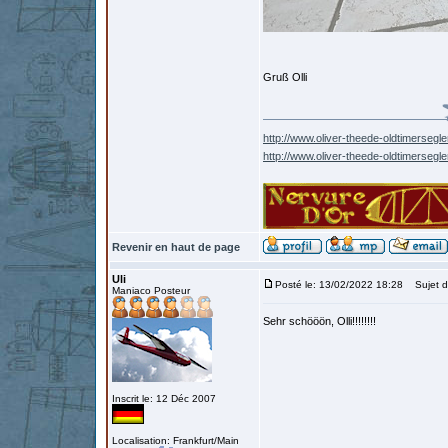
Gruß Olli
http://www.oliver-theede-oldtimersegle
http://www.oliver-theede-oldtimersegl
Revenir en haut de page
Uli
Posté le: 13/02/2022 18:28
Sujet d
Maniaco Posteur
Sehr schööön, Olli!!!!!!!!
Inscrit le: 12 Déc 2007
Localisation: Frankfurt/Main