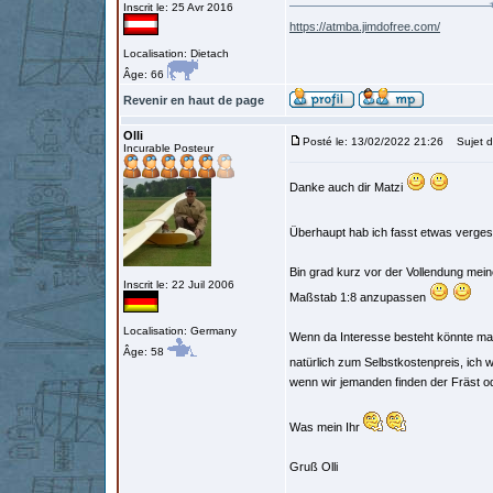
Inscrit le: 25 Avr 2016
https://atmba.jimdofree.com/
Localisation: Dietach
Âge: 66
Revenir en haut de page
Olli
Posté le: 13/02/2022 21:26
Sujet d
Incurable Posteur
Danke auch dir Matzi
Überhaupt hab ich fasst etwas verge
Bin grad kurz vor der Vollendung mein
Inscrit le: 22 Juil 2006
Maßstab 1:8 anzupassen
Localisation: Germany
Wenn da Interesse besteht könnte man
Âge: 58
natürlich zum Selbstkostenpreis, ich 
wenn wir jemanden finden der Fräst od
Was mein Ihr
Gruß Olli