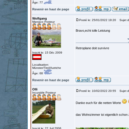
Âge: 77
Revenir en haut de page
Wolfgang
Posté le: 25/01/2022 19:20
Sujet d
Maniaco Posteur
Bravo,echt tolle Leistung
Retroplane doit survivre
Inscrit le: 15 Déc 2009
Localisation:
Münster/Tirol/Autriche
Âge: 68
Revenir en haut de page
Olli
Posté le: 10/02/2022 20:55
Sujet d
Incurable Posteur
Danke euch für die netten Worte
das Wohnzimmer ist eigentlich schon 
Inscrit le: 22 Juil 2006