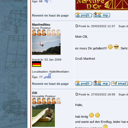
Âge: 66
Revenir en haut de page
ManfredNeu
Posté le: 20/03/2022 12:37
Sujet d
Accro Posteur
Moin Olli,
es muss Dir gefallen!!!!
. Sieh
Gruß Manfred
Inscrit le: 02 Jan 2009
Localisation: HalleWestfalen
Âge: 77
Revenir en haut de page
Olli
Posté le: 27/03/2022 19:59
Sujet d
Incurable Posteur
Hallo,
hab fertig
und warte auf den Erstflug, leider ha