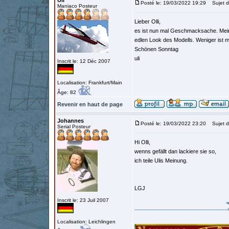
Uli
Posté le: 19/03/2022 19:29
Sujet d
Maniaco Posteur
Lieber Olli,
es ist nun mal Geschmacksache. Meinen
edlen Look des Modells. Weniger ist m
Schönen Sonntag
uli
Inscrit le: 12 Déc 2007
Localisation: Frankfurt/Main
Âge: 82
Revenir en haut de page
Johannes
Posté le: 19/03/2022 23:20
Sujet d
Serial Posteur
Hi Olli,
wenns gefällt dan lackiere sie so,
ich teile Ulis Meinung.
LGJ
Inscrit le: 23 Juil 2007
Localisation: Leichlingen