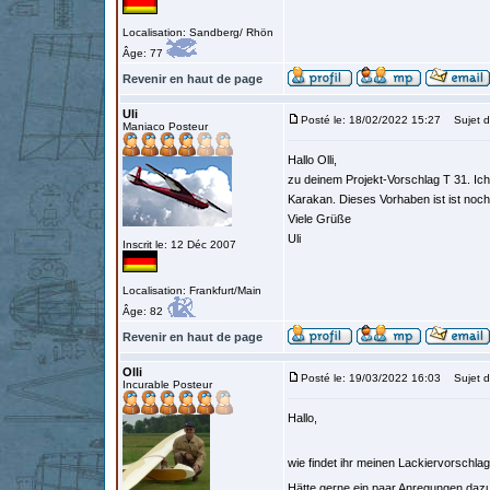
Localisation: Sandberg/ Rhön
Âge: 77
Revenir en haut de page
Uli
Posté le: 18/02/2022 15:27
Sujet d
Maniaco Posteur
Hallo Olli,
zu deinem Projekt-Vorschlag T 31. Ich
Karakan. Dieses Vorhaben ist ist noch
Viele Grüße
Uli
Inscrit le: 12 Déc 2007
Localisation: Frankfurt/Main
Âge: 82
Revenir en haut de page
Olli
Posté le: 19/03/2022 16:03
Sujet d
Incurable Posteur
Hallo,
wie findet ihr meinen Lackiervorschla
Hätte gerne ein paar Anregungen daz