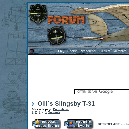
FAQ
-
Charte
-
Rechercher
-
Fichiers
-
Membres
Olli`s Slingsby T-31
Aller à la page
Précédente
1
,
2
,
3
,
4
,
5
Suivante
RETROPLANE.net In