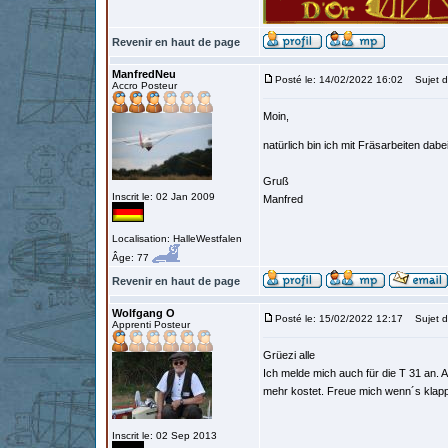
Revenir en haut de page
ManfredNeu
Posté le: 14/02/2022 16:02
Sujet d
Accro Posteur
Moin,
natürlich bin ich mit Fräsarbeiten dabe
Gruß
Inscrit le: 02 Jan 2009
Manfred
Localisation: HalleWestfalen
Âge: 77
Revenir en haut de page
Wolfgang O
Posté le: 15/02/2022 12:17
Sujet d
Apprenti Posteur
Grüezi alle
Ich melde mich auch für die T 31 an. A
mehr kostet. Freue mich wenn´s klap
Inscrit le: 02 Sep 2013