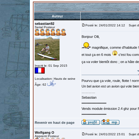
Auteur
sebastian92
Posté le: 24/01/2022 14:12
Sujet d
Serial Posteur
Bonjour Olli,
magnifique, comme d'habitude !
et tout ça en 6 mois
c'est fou com
ça va voler bientôt donc ; on a hâte de
Inscrit le: 01 Sep 2015
Localisation: Hauts de seine
Pourvu que ça vole, roule, flotte ! norm
Âge: 62
Un bel avion est un avion qui vole bie
…………
Sebastian
••••••••••••••••••••
Vends module émission 2.4 ghz pour F
••••••••••••••••••••
Revenir en haut de page
Wolfgang O
Posté le: 24/01/2022 15:01
Sujet d
Apprenti Posteur