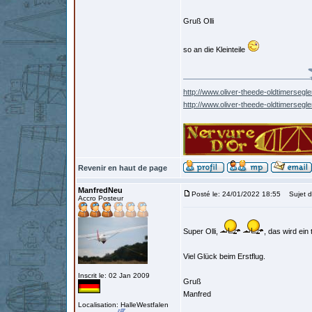
Gruß Olli
so an die Kleinteile
http://www.oliver-theede-oldtimersegle
http://www.oliver-theede-oldtimersegl
Revenir en haut de page
ManfredNeu
Posté le: 24/01/2022 18:55
Sujet d
Accro Posteur
Super Olli,
, das wird ein
Viel Glück beim Erstflug.
Inscrit le: 02 Jan 2009
Gruß
Manfred
Localisation: HalleWestfalen