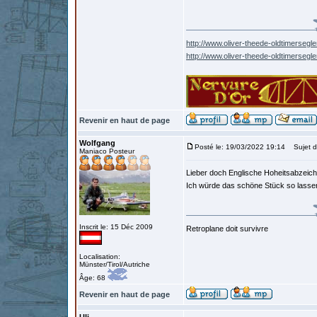
http://www.oliver-theede-oldtimersegle
http://www.oliver-theede-oldtimersegl
Revenir en haut de page
Wolfgang
Posté le: 19/03/2022 19:14
Sujet d
Maniaco Posteur
Lieber doch Englische Hoheitsabzeich
Ich würde das schöne Stück so lassen 
Inscrit le: 15 Déc 2009
Retroplane doit survivre
Localisation:
Münster/Tirol/Autriche
Âge: 68
Revenir en haut de page