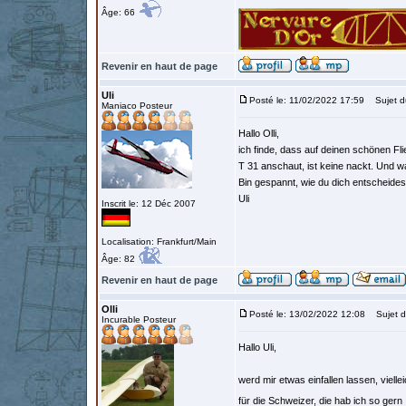
Âge: 66
Revenir en haut de page
Uli
Posté le: 11/02/2022 17:59
Sujet d
Maniaco Posteur
Hallo Olli,
ich finde, dass auf deinen schönen F
T 31 anschaut, ist keine nackt. Und w
Bin gespannt, wie du dich entscheides
Uli
Inscrit le: 12 Déc 2007
Localisation: Frankfurt/Main
Âge: 82
Revenir en haut de page
Olli
Posté le: 13/02/2022 12:08
Sujet d
Incurable Posteur
Hallo Uli,
werd mir etwas einfallen lassen, vielle
für die Schweizer, die hab ich so gern