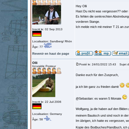
Hey Olli
Hast Du nicht was vergessen?? oder ni
Es fehlen die senkrechten Abstrebung
vorderen Stange.
Ich melde mich mit meiner T 21 an z
Inscrit le: 02 Sep 2013
Localisation: Sandberg/ Rhön
Âge: 77
Revenir en haut de page
Olli
Posté le: 24/01/2022 15:43
Sujet d
Incurable Posteur
Danke euch für den Zuspruch,
ja ich bin ganz zu frieden damit
@Sebastian: es waren 5 Monate
Inscrit le: 22 Juil 2006
Wolfgang, ja die haben auf den Bilden g
Localisation: Germany
meinem Bautisch und sind noch in der
Âge: 58
Im übrigen, ich hatte es vergessen, wo
Kopie des Bodbuches/Handbuch, ich ge