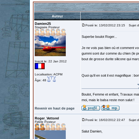
Auteur
Damien25
Posté le: 13/02/2012 23:15
Sujet d
Stagiaire Posteur
Superbe boulot Roger...
Je ne vois pas bien où et comment von
gummi sont dur comme du chien (le pneu
bout de grosse durite silicone qui ma
Inscrit le: 22 Jan 2012
Localisation: ACPM
Quoi qu'il en soit il est magnifique : b
Âge: 48
Boulot, Femme et enfant, Travaux mais
moi, mais le balsa reste mon salut !
Revenir en haut de page
Roger_Vettorel
Posté le: 16/02/2012 22:47
Sujet d
Fidèle Posteur
Salut Damien,