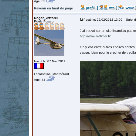
Âge: 62
Revenir en haut de page
Roger_Vettorel
Posté le: 25/02/2012 13:09
Sujet d
Fidèle Posteur
J'ai trouvé sur un site finlandais pas 
http://www.oldtimer.fi/
On y voit entre autres choses écrites en
vague. Idem pour le crochet de treuill
Inscrit le: 07 Nov 2011
Localisation: Montbéliard
Âge: 73