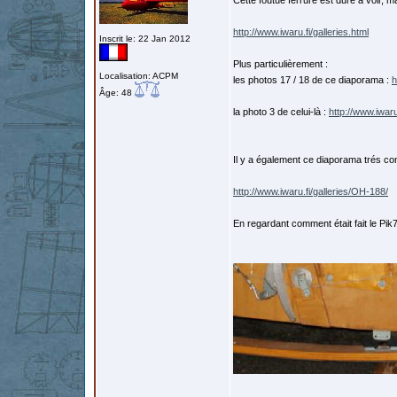
Cette foutue ferrure est dure à voir, 
http://www.iwaru.fi/galleries.html
Inscrit le: 22 Jan 2012
Plus particulièrement :
Localisation: ACPM
les photos 17 / 18 de ce diaporama :
h
Âge: 48
la photo 3 de celui-là :
http://www.iwaru
Il y a également ce diaporama trés com
http://www.iwaru.fi/galleries/OH-188/
En regardant comment était fait le Pik7