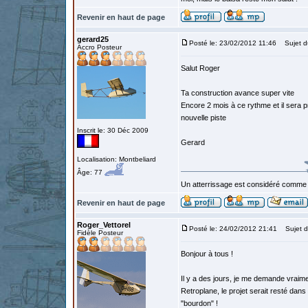
Revenir en haut de page
gerard25
Posté le: 23/02/2012 11:46
Sujet d
Accro Posteur
Salut Roger
Ta construction avance super vite
Encore 2 mois à ce rythme et il sera pr
nouvelle piste
Inscrit le: 30 Déc 2009
Gerard
Localisation: Montbeliard
Âge: 77
Un atterrissage est considéré comme 
Revenir en haut de page
Roger_Vettorel
Posté le: 24/02/2012 21:41
Sujet d
Fidèle Posteur
Bonjour à tous !
Il y a des jours, je me demande vraime
Retroplane, le projet serait resté dans 
"bourdon" !