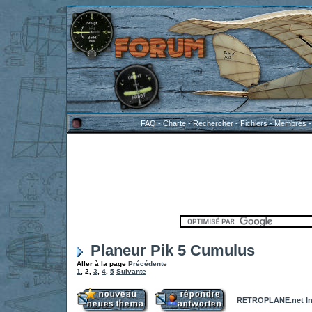
FAQ
-
Charte
-
Rechercher
-
Fichiers
-
Membres
Planeur Pik 5 Cumulus
Aller à la page
Précédente
1
,
2
,
3
,
4
,
5
Suivante
RETROPLANE.net In