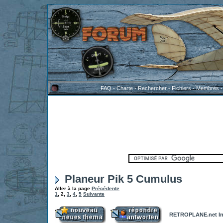
FAQ
-
Charte
-
Rechercher
-
Fichiers
-
Membres
Planeur Pik 5 Cumulus
Aller à la page
Précédente
1
,
2
,
3
,
4
,
5
Suivante
RETROPLANE.net In