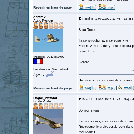
Revenir en haut de page
gerard25
Posté le: 23/02/2012 11:46
Sujet d
Accro Posteur
Salut Roger
Ta construction avance super vite
Encore 2 mois à ce rythme et il sera pr
nouvelle piste
Inscrit le: 30 Déc 2009
Gerard
Localisation: Montbeliard
Âge: 77
Un atterrissage est considéré comme 
Revenir en haut de page
Roger_Vettorel
Posté le: 24/02/2012 21:41
Sujet d
Fidèle Posteur
Bonjour à tous !
Il y a des jours, je me demande vraime
Retroplane, le projet serait resté dans 
"bourdon" !