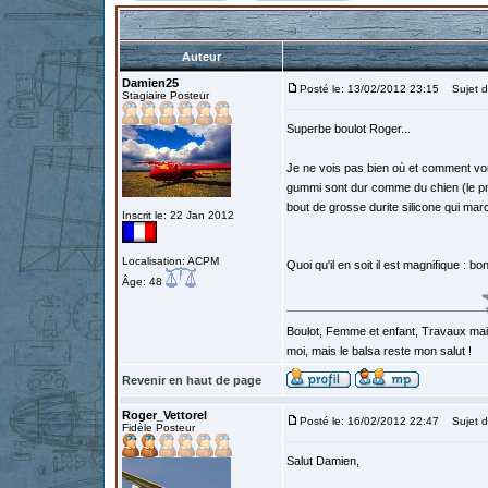
Auteur
Damien25
Posté le: 13/02/2012 23:15
Sujet d
Stagiaire Posteur
Superbe boulot Roger...
Je ne vois pas bien où et comment von
gummi sont dur comme du chien (le pneu
bout de grosse durite silicone qui ma
Inscrit le: 22 Jan 2012
Localisation: ACPM
Quoi qu'il en soit il est magnifique : b
Âge: 48
Boulot, Femme et enfant, Travaux mais
moi, mais le balsa reste mon salut !
Revenir en haut de page
Roger_Vettorel
Posté le: 16/02/2012 22:47
Sujet d
Fidèle Posteur
Salut Damien,