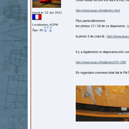
Cette foutue ferrure est dure à voir, 
http://www.iwaru.fi/galleries.html
Inscrit le: 22 Jan 2012
Plus particulièrement :
Localisation: ACPM
les photos 17 / 18 de ce diaporama :
h
Âge: 48
la photo 3 de celui-là :
http://www.iwaru
Il y a également ce diaporama trés com
http://www.iwaru.fi/galleries/OH-188/
En regardant comment était fait le Pik7