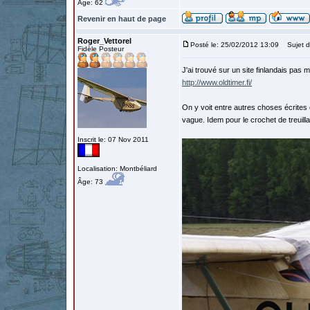
Âge: 62
Revenir en haut de page
Roger_Vettorel
Posté le: 25/02/2012 13:09
Sujet d
Fidèle Posteur
J'ai trouvé sur un site finlandais pas 
http://www.oldtimer.fi/
On y voit entre autres choses écrites en
vague. Idem pour le crochet de treuill
Inscrit le: 07 Nov 2011
Localisation: Montbéliard
Âge: 73