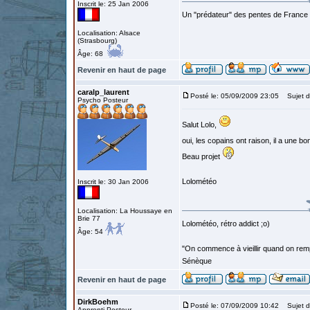
Inscrit le: 25 Jan 2006
Un "prédateur" des pentes de France
Localisation: Alsace
(Strasbourg)
Âge: 68
Revenir en haut de page
caralp_laurent
Posté le: 05/09/2009 23:05
Sujet d
Psycho Posteur
Salut Lolo,
oui, les copains ont raison, il a une b
Beau projet
Lolométéo
Inscrit le: 30 Jan 2006
Localisation: La Houssaye en
Brie 77
Lolométéo, rétro addict ;o)
Âge: 54
"On commence à vieillir quand on rem
Sénèque
Revenir en haut de page
DirkBoehm
Posté le: 07/09/2009 10:42
Sujet d
Apprenti Posteur