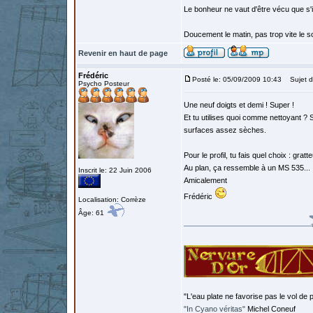
Le bonheur ne vaut d'être vécu que s'i
Doucement le matin, pas trop vite le so
Revenir en haut de page
Frédéric
Posté le: 05/09/2009 10:43
Sujet d
Psycho Posteur
Une neuf doigts et demi ! Super !
Et tu utilises quoi comme nettoyant ? S
surfaces assez sèches.
Pour le profil, tu fais quel choix : grat
Au plan, ça ressemble à un MS 535...
Inscrit le: 22 Juin 2006
Amicalement
Frédéric
Localisation: Corrèze
Âge: 61
"L'eau plate ne favorise pas le vol de p
"In Cyano véritas"
Michel Coneuf