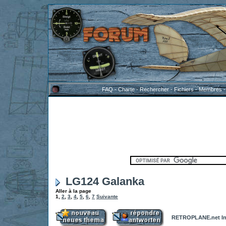
FAQ
-
Charte
-
Rechercher
-
Fichiers
-
Membres
LG124 Galanka
Aller à la page
1
,
2
,
3
,
4
,
5
,
6
,
7
Suivante
RETROPLANE.net In