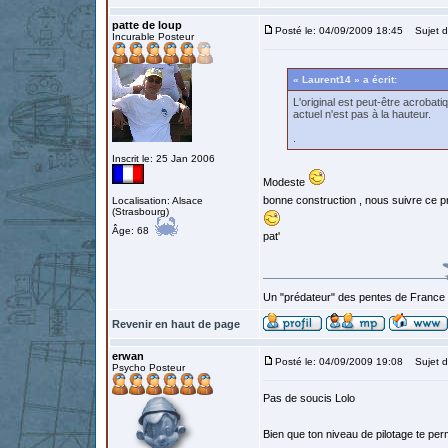
patte de loup
Posté le: 04/09/2009 18:45
Sujet d
Incurable Posteur
« Laurent14 » a écrit:
L'original est peut-être acrobati
actuel n'est pas à la hauteur.
.
Inscrit le: 25 Jan 2006
Modeste
bonne construction , nous suivre ce pr
Localisation: Alsace
(Strasbourg)
Âge: 68
pat'
Un "prédateur" des pentes de France
Revenir en haut de page
erwan
Posté le: 04/09/2009 19:08
Sujet d
Psycho Posteur
Pas de soucis Lolo
Bien que ton niveau de pilotage te per