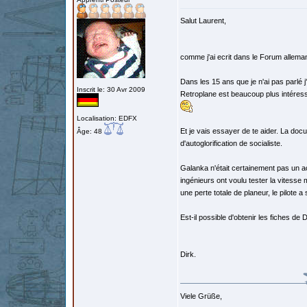
Salut Laurent,
comme j'ai ecrit dans le Forum alleman
Dans les 15 ans que je n'ai pas parl
Inscrit le: 30 Avr 2009
Retroplane est beaucoup plus intéressa
Localisation: EDFX
Et je vais essayer de te aider. La docum
Âge: 48
d'autoglorification de socialiste.
Galanka n'était certainement pas un ac
ingénieurs ont voulu tester la vitesse m
une perte totale de planeur, le pilote 
Est-il possible d'obtenir les fiches d
Dirk.
Viele Grüße,