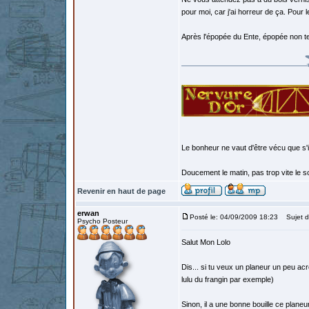
pour moi, car j'ai horreur de ça. Pour l
Après l'épopée du Ente, épopée non te
Le bonheur ne vaut d'être vécu que s'i
Doucement le matin, pas trop vite le so
Revenir en haut de page
erwan
Posté le: 04/09/2009 18:23
Sujet d
Psycho Posteur
Salut Mon Lolo
Dis... si tu veux un planeur un peu acro
lulu du frangin par exemple)
Sinon, il a une bonne bouille ce planeu