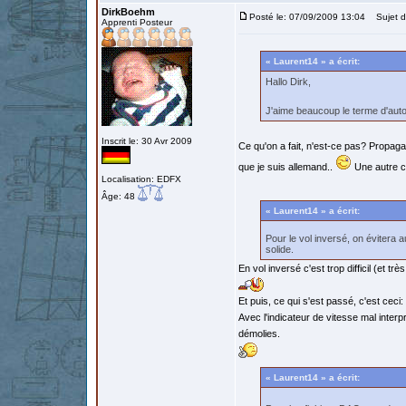
DirkBoehm
Posté le: 07/09/2009 13:04
Sujet d
Apprenti Posteur
« Laurent14 » a écrit:
Hallo Dirk,
J'aime beaucoup le terme d'autog
Inscrit le: 30 Avr 2009
Ce qu'on a fait, n'est-ce pas? Propagan
que je suis allemand..
Une autre ch
Localisation: EDFX
Âge: 48
« Laurent14 » a écrit:
Pour le vol inversé, on évitera 
solide.
En vol inversé c'est trop difficil (et tr
Et puis, ce qui s'est passé, c'est ceci:
Avec l'indicateur de vitesse mal interpr
démolies.
« Laurent14 » a écrit: