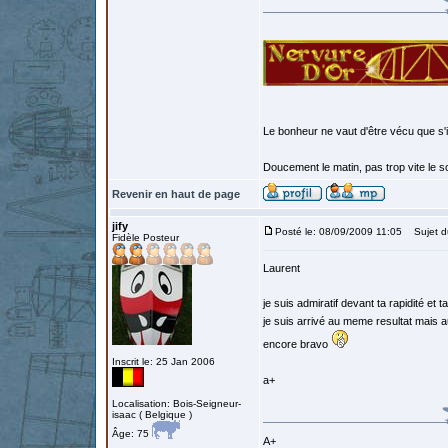
Le bonheur ne vaut d'être vécu que s'i
Doucement le matin, pas trop vite le so
Revenir en haut de page
jify
Posté le: 08/09/2009 11:05
Sujet d
Fidèle Posteur
Laurent
je suis admiratif devant ta rapidité et t
je suis arrivé au meme resultat mais 
encore bravo
Inscrit le: 25 Jan 2006
a+
Localisation: Bois-Seigneur-
isaac ( Belgique )
Âge: 75
A+