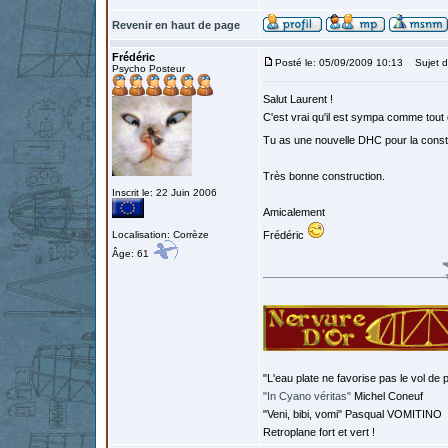
Revenir en haut de page
Frédéric
Posté le: 05/09/2009 10:13
Sujet d
Psycho Posteur
Salut Laurent !
C'est vrai qu'il est sympa comme tout 
Tu as une nouvelle DHC pour la const
Très bonne construction.
Inscrit le: 22 Juin 2006
Amicalement
Localisation: Corrèze
Frédéric
Âge: 61
"L'eau plate ne favorise pas le vol de p
"In Cyano véritas"
Michel Coneuf
"Veni, bibi, vomi" Pasqual VOMITINO
Retroplane fort et vert !