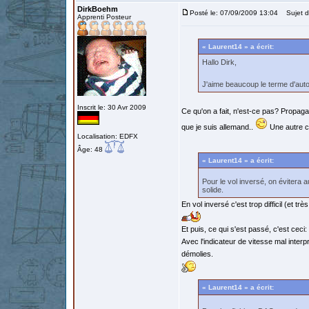
DirkBoehm
Posté le: 07/09/2009 13:04
Sujet d
Apprenti Posteur
« Laurent14 » a écrit:
Hallo Dirk,
J'aime beaucoup le terme d'autog
Inscrit le: 30 Avr 2009
Ce qu'on a fait, n'est-ce pas? Propagan
que je suis allemand..
Une autre ch
Localisation: EDFX
Âge: 48
« Laurent14 » a écrit:
Pour le vol inversé, on évitera 
solide.
En vol inversé c'est trop difficil (et tr
Et puis, ce qui s'est passé, c'est ceci:
Avec l'indicateur de vitesse mal interpr
démolies.
« Laurent14 » a écrit: