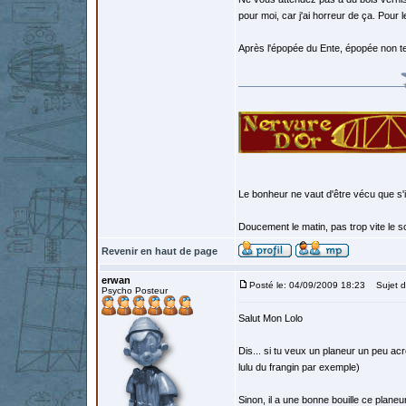
pour moi, car j'ai horreur de ça. Pour l
Après l'épopée du Ente, épopée non te
Le bonheur ne vaut d'être vécu que s'i
Doucement le matin, pas trop vite le so
Revenir en haut de page
erwan
Posté le: 04/09/2009 18:23
Sujet d
Psycho Posteur
Salut Mon Lolo
Dis... si tu veux un planeur un peu acro
lulu du frangin par exemple)
Sinon, il a une bonne bouille ce planeu