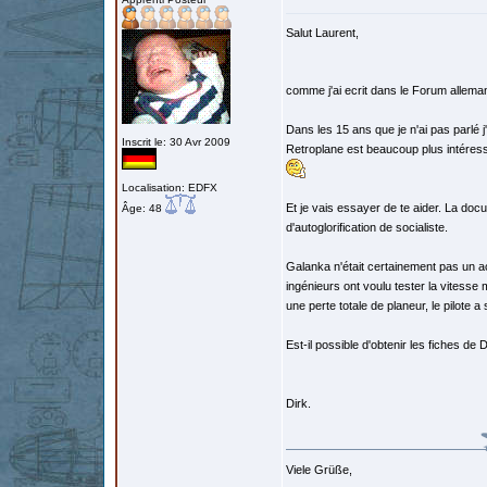
Salut Laurent,
comme j'ai ecrit dans le Forum alleman
Dans les 15 ans que je n'ai pas parl
Inscrit le: 30 Avr 2009
Retroplane est beaucoup plus intéressa
Localisation: EDFX
Et je vais essayer de te aider. La docum
Âge: 48
d'autoglorification de socialiste.
Galanka n'était certainement pas un ac
ingénieurs ont voulu tester la vitesse m
une perte totale de planeur, le pilote 
Est-il possible d'obtenir les fiches d
Dirk.
Viele Grüße,