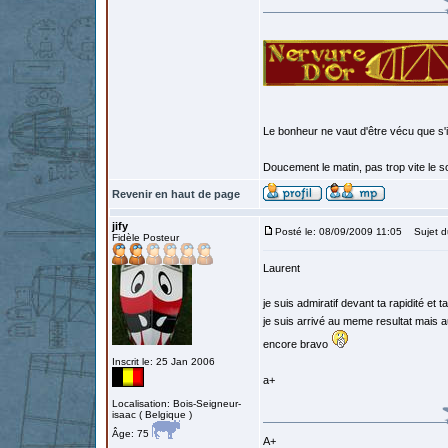
Le bonheur ne vaut d'être vécu que s'i
Doucement le matin, pas trop vite le so
Revenir en haut de page
jify
Posté le: 08/09/2009 11:05
Sujet d
Fidèle Posteur
Laurent
je suis admiratif devant ta rapidité et t
je suis arrivé au meme resultat mais 
encore bravo
Inscrit le: 25 Jan 2006
a+
Localisation: Bois-Seigneur-
isaac ( Belgique )
Âge: 75
A+