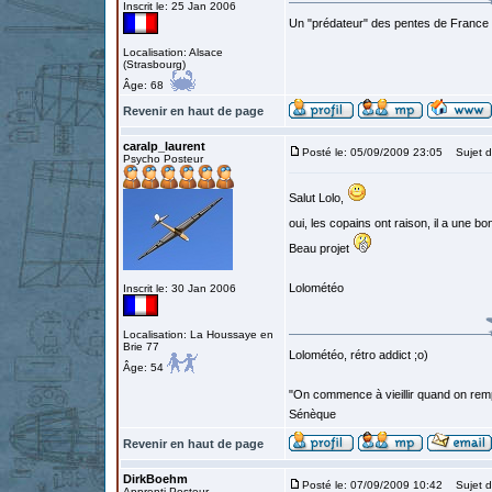
Inscrit le: 25 Jan 2006
Un "prédateur" des pentes de France
Localisation: Alsace
(Strasbourg)
Âge: 68
Revenir en haut de page
caralp_laurent
Posté le: 05/09/2009 23:05
Sujet d
Psycho Posteur
Salut Lolo,
oui, les copains ont raison, il a une b
Beau projet
Lolométéo
Inscrit le: 30 Jan 2006
Localisation: La Houssaye en
Brie 77
Lolométéo, rétro addict ;o)
Âge: 54
"On commence à vieillir quand on rem
Sénèque
Revenir en haut de page
DirkBoehm
Posté le: 07/09/2009 10:42
Sujet d
Apprenti Posteur