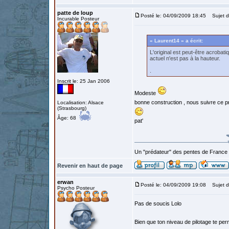
patte de loup
Posté le: 04/09/2009 18:45
Sujet d
Incurable Posteur
« Laurent14 » a écrit:
L'original est peut-être acrobati
actuel n'est pas à la hauteur.
.
Inscrit le: 25 Jan 2006
Modeste
bonne construction , nous suivre ce pr
Localisation: Alsace
(Strasbourg)
Âge: 68
pat'
Un "prédateur" des pentes de France
Revenir en haut de page
erwan
Posté le: 04/09/2009 19:08
Sujet d
Psycho Posteur
Pas de soucis Lolo
Bien que ton niveau de pilotage te per