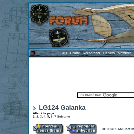
FAQ
-
Charte
-
Rechercher
-
Fichiers
-
Membres
LG124 Galanka
Aller à la page
1
,
2
,
3
,
4
,
5
,
6
,
7
Suivante
RETROPLANE.net In