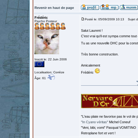
Revenir en haut de page
Frédéric
Posté le: 05/09/2009 10:13
Sujet d
Psycho Posteur
Salut Laurent !
C'est vrai qu'il est sympa comme tout 
Tu as une nouvelle DHC pour la const
Très bonne construction.
Inscrit le: 22 Juin 2006
Amicalement
Localisation: Corrèze
Frédéric
Âge: 61
"L'eau plate ne favorise pas le vol de p
"In Cyano véritas"
Michel Coneuf
"Veni, bibi, vomi" Pasqual VOMITINO
Retroplane fort et vert !