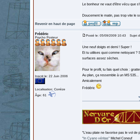
Le bonheur ne vaut d'être vécu que s'i
Doucement le matin, pas trop vite le so
Revenir en haut de page
Frédéric
Posté le: 05/09/2009 10:43
Sujet d
Psycho Posteur
Une neuf doigts et demi ! Super !
Et tu utilises quoi comme nettoyant ? S
surfaces assez sèches.
Pour le profil, tu fais quel choix : grat
Au plan, ça ressemble à un MS 535...
Inscrit le: 22 Juin 2006
Amicalement
Frédéric
Localisation: Corrèze
Âge: 61
"L'eau plate ne favorise pas le vol de p
"In Cyano véritas"
Michel Coneuf