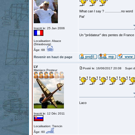
What can I say ? ..................no word
Pat'
Inscrit le: 25 Jan 2006
Un "prédateur" des pentes de France
Localisation: Alsace
(Strasbourg)
Âge: 68
Revenir en haut de page
LV
Posté le: 16/06/2017 20:08
Sujet d
Maniaco Posteur
Laco
Inscrit le: 12 Déc 2011
Localisation: Trencin
Âge: 60