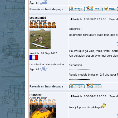
Âge: 60
Revenir en haut de page
sebastian92
Posté le: 05/06/2017 19:36
Sujet d
Serial Posteur
Superbe !
ça prends fière allure avec tous ces d
Pourvu que ça vole, roule, flotte ! norm
Inscrit le: 01 Sep 2015
Un bel avion est un avion qui vole bie
…………
Localisation: Hauts de seine
Sebastian
Âge: 62
••••••••••••••••••••
Vends module émission 2.4 ghz pour F
••••••••••••••••••••
Revenir en haut de page
RichardP
Posté le: 06/06/2017 00:33
Sujet d
Accro Posteur
très joli poste de pilotage