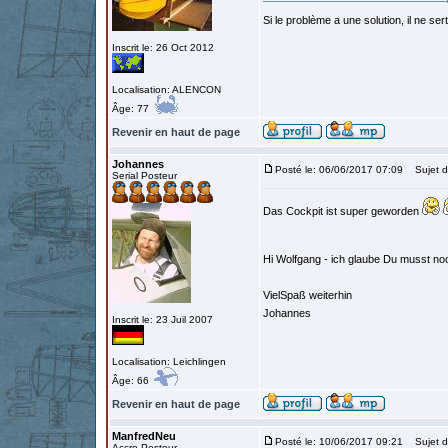
Si le problème a une solution, il ne sert
Inscrit le: 26 Oct 2012
Localisation: ALENCON
Âge: 77
Revenir en haut de page
Johannes
Posté le: 06/06/2017 07:09
Sujet d
Serial Posteur
Das Cockpit ist super geworden
Hi Wolfgang - ich glaube Du musst no
VielSpaß weiterhin
Johannes
Inscrit le: 23 Juil 2007
Localisation: Leichlingen
Âge: 66
Revenir en haut de page
ManfredNeu
Posté le: 10/06/2017 09:21
Sujet d
Accro Posteur