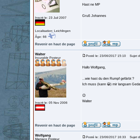
Hast ne MP
Gruß Johannes
Inscrit le: 23 Juil 2007
Localisation: Leichlingen
Âge: 66
Revenir en haut de page
Walter
Posté le: 23/06/2017 15:10
Sujet d
Incurable Posteur
Hallo Wolfgang,
...wie hast du den Rumpf gefärbt ?
Ich muss (kann 😀) mir langsam Geda
😉
Walter
Inscrit le: 05 Nov 2006
Revenir en haut de page
Wolfgang
Posté le: 23/06/2017 16:33
Sujet d
Maniaco Posteur