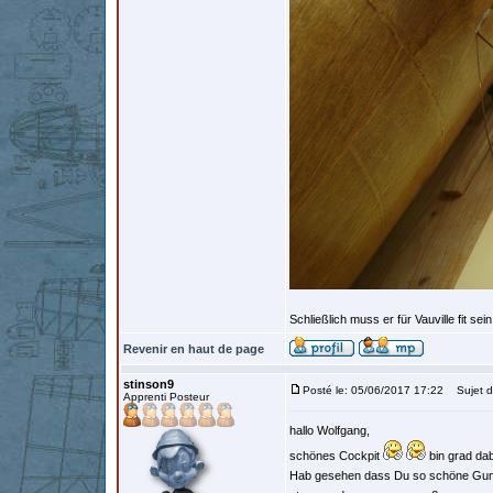
Schließlich muss er für Vauville fit se
Revenir en haut de page
stinson9
Posté le: 05/06/2017 17:22
Sujet d
Apprenti Posteur
hallo Wolfgang,
schönes Cockpit
bin grad dab
Hab gesehen dass Du so schöne Gumm