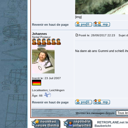
[img]
Revenir en haut de page
Johannes
Posté le: 26/06/2017 22:23
Sujet d
Serial Posteur
Na dann ab ans Gummi und schieß ih
Inscrit le: 23 Juil 2007
Localisation: Leichlingen
Âge: 66
Revenir en haut de page
Montrer les messages depuis:
RETROPLANE.net In
Baubericht