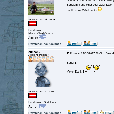
Bauhaus Dünnschichtlasur auf Lösung
Schwamm und einer oder zwei Tagen Tr
und kosten 250ml ca.9.-
Inscrit le: 15 Déc 2009
Localisation:
Münster/Tirol/Autriche
Âge: 68
Revenir en haut de page
stinson9
Posté le: 24/05/2017 20:09
Sujet d
Apprenti Posteur
Super!!!
Vielen Dank!!!
Inscrit le: 25 Oct 2008
Localisation: Steinhaus
Âge: 71
Revenir en haut de page