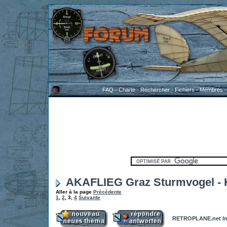
FAQ
-
Charte
-
Rechercher
-
Fichiers
-
Membres
AKAFLIEG Graz Sturmvogel - K
Aller à la page
Précédente
1
,
2
,
3
,
4
Suivante
RETROPLANE.net In