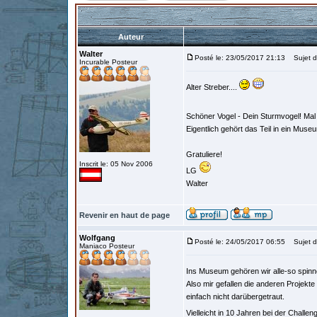
Auteur
Walter
Posté le: 23/05/2017 21:13
Sujet d
Incurable Posteur
Alter Streber....
Schöner Vogel - Dein Sturmvogel! Mal 
Eigentlich gehört das Teil in ein Mus
Gratuliere!
Inscrit le: 05 Nov 2006
LG
Walter
Revenir en haut de page
Wolfgang
Posté le: 24/05/2017 06:55
Sujet d
Maniaco Posteur
Ins Museum gehören wir alle-so spinne
Also mir gefallen die anderen Projekt
einfach nicht darübergetraut.
Vielleicht in 10 Jahren bei der Chall