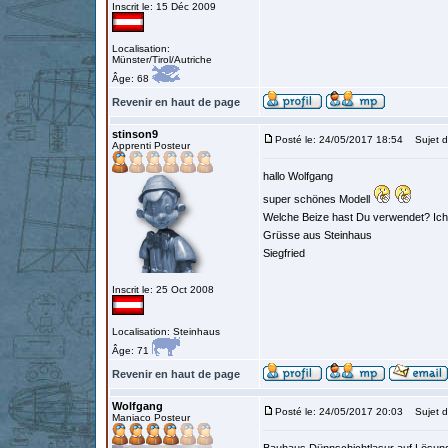
Inscrit le: 15 Déc 2009
Localisation:
Münster/Tirol/Autriche
Âge: 68
Revenir en haut de page
stinson9
Posté le: 24/05/2017 18:54
Sujet d
Apprenti Posteur
hallo Wolfgang
super schönes Modell
Welche Beize hast Du verwendet? Ich
Grüsse aus Steinhaus
Siegfried
Inscrit le: 25 Oct 2008
Localisation: Steinhaus
Âge: 71
Revenir en haut de page
Wolfgang
Posté le: 24/05/2017 20:03
Sujet d
Maniaco Posteur