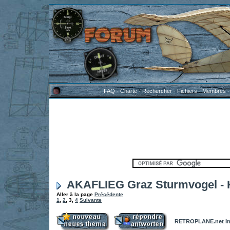
FAQ
-
Charte
-
Rechercher
-
Fichiers
-
Membres
AKAFLIEG Graz Sturmvogel - K
Aller à la page
Précédente
1
,
2
,
3
,
4
Suivante
RETROPLANE.net In