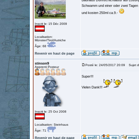
Bauhaus Dünnschichtlasur auf Lösung
Schwamm und einer oder zwei Tagen Tr
und kosten 250ml ca.9.-
Inscrit le: 15 Déc 2009
Localisation:
Münster/Tirol/Autriche
Âge: 68
Revenir en haut de page
stinson9
Posté le: 24/05/2017 20:09
Sujet d
Apprenti Posteur
Super!!!
Vielen Dank!!!
Inscrit le: 25 Oct 2008
Localisation: Steinhaus
Âge: 71
Revenir en haut de page