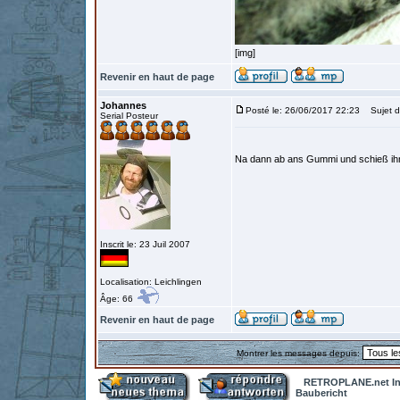
[img]
Revenir en haut de page
Johannes
Posté le: 26/06/2017 22:23
Sujet d
Serial Posteur
Na dann ab ans Gummi und schieß ih
Inscrit le: 23 Juil 2007
Localisation: Leichlingen
Âge: 66
Revenir en haut de page
Montrer les messages depuis:
RETROPLANE.net In
Baubericht