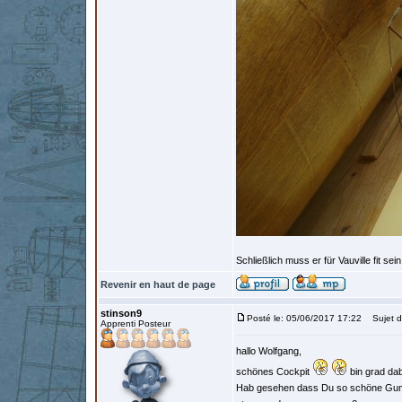
Schließlich muss er für Vauville fit se
Revenir en haut de page
stinson9
Posté le: 05/06/2017 17:22
Sujet d
Apprenti Posteur
hallo Wolfgang,
schönes Cockpit
bin grad dab
Hab gesehen dass Du so schöne Gumm