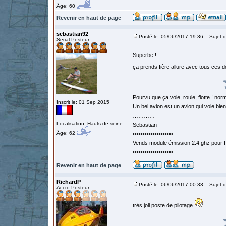
Âge: 60
Revenir en haut de page
sebastian92
Posté le: 05/06/2017 19:36
Sujet d
Serial Posteur
Superbe !
ça prends fière allure avec tous ces d
Pourvu que ça vole, roule, flotte ! norm
Inscrit le: 01 Sep 2015
Un bel avion est un avion qui vole bie
…………
Localisation: Hauts de seine
Sebastian
Âge: 62
••••••••••••••••••••
Vends module émission 2.4 ghz pour F
••••••••••••••••••••
Revenir en haut de page
RichardP
Posté le: 06/06/2017 00:33
Sujet d
Accro Posteur
très joli poste de pilotage