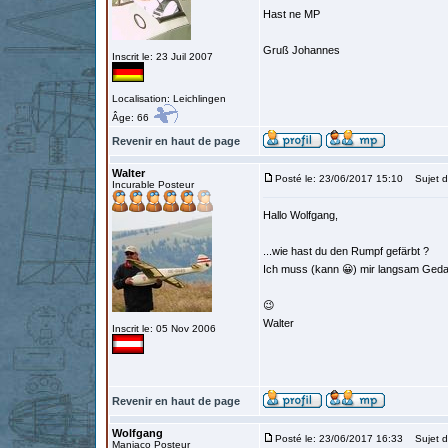
Hast ne MP
Gruß Johannes
Inscrit le: 23 Juil 2007
Localisation: Leichlingen
Âge: 66
Revenir en haut de page
Walter
Posté le: 23/06/2017 15:10
Sujet d
Incurable Posteur
Hallo Wolfgang,
...wie hast du den Rumpf gefärbt ?
Ich muss (kann 😀) mir langsam Geda
😉
Walter
Inscrit le: 05 Nov 2006
Revenir en haut de page
Wolfgang
Posté le: 23/06/2017 16:33
Sujet d
Maniaco Posteur