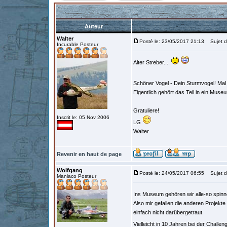
Auteur
Walter
Posté le: 23/05/2017 21:13
Sujet d
Incurable Posteur
Alter Streber....
Schöner Vogel - Dein Sturmvogel! Mal 
Eigentlich gehört das Teil in ein Mus
Gratuliere!
Inscrit le: 05 Nov 2006
LG
Walter
Revenir en haut de page
Wolfgang
Posté le: 24/05/2017 06:55
Sujet d
Maniaco Posteur
Ins Museum gehören wir alle-so spinne
Also mir gefallen die anderen Projekt
einfach nicht darübergetraut.
Vielleicht in 10 Jahren bei der Chall