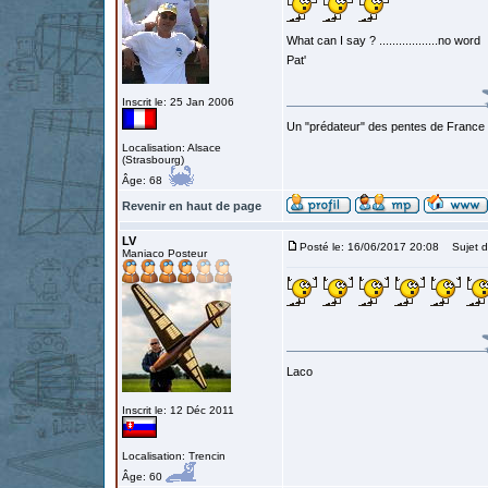
What can I say ? ..................no word
Pat'
Inscrit le: 25 Jan 2006
Un "prédateur" des pentes de France
Localisation: Alsace
(Strasbourg)
Âge: 68
Revenir en haut de page
LV
Posté le: 16/06/2017 20:08
Sujet d
Maniaco Posteur
Laco
Inscrit le: 12 Déc 2011
Localisation: Trencin
Âge: 60