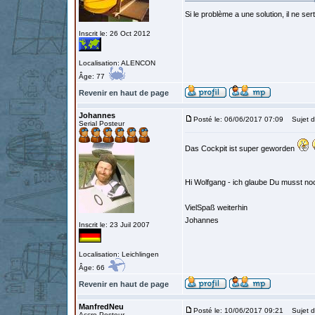
Si le problème a une solution, il ne sert
Inscrit le: 26 Oct 2012
Localisation: ALENCON
Âge: 77
Revenir en haut de page
Johannes
Posté le: 06/06/2017 07:09
Sujet d
Serial Posteur
Das Cockpit ist super geworden
Hi Wolfgang - ich glaube Du musst no
VielSpaß weiterhin
Johannes
Inscrit le: 23 Juil 2007
Localisation: Leichlingen
Âge: 66
Revenir en haut de page
ManfredNeu
Posté le: 10/06/2017 09:21
Sujet d
Accro Posteur