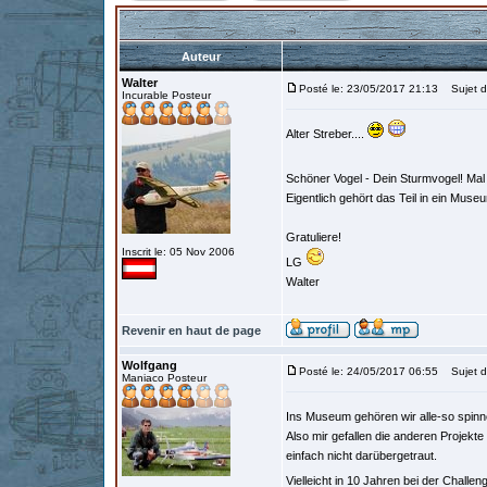
Auteur
Walter
Posté le: 23/05/2017 21:13
Sujet d
Incurable Posteur
Alter Streber....
Schöner Vogel - Dein Sturmvogel! Mal 
Eigentlich gehört das Teil in ein Mus
Gratuliere!
Inscrit le: 05 Nov 2006
LG
Walter
Revenir en haut de page
Wolfgang
Posté le: 24/05/2017 06:55
Sujet d
Maniaco Posteur
Ins Museum gehören wir alle-so spinne
Also mir gefallen die anderen Projekt
einfach nicht darübergetraut.
Vielleicht in 10 Jahren bei der Chall