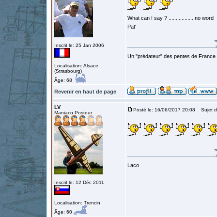
What can I say ? ..................no word
Pat'
Inscrit le: 25 Jan 2006
Un "prédateur" des pentes de France
Localisation: Alsace
(Strasbourg)
Âge: 68
Revenir en haut de page
LV
Posté le: 16/06/2017 20:08
Sujet d
Maniaco Posteur
Laco
Inscrit le: 12 Déc 2011
Localisation: Trencin
Âge: 60