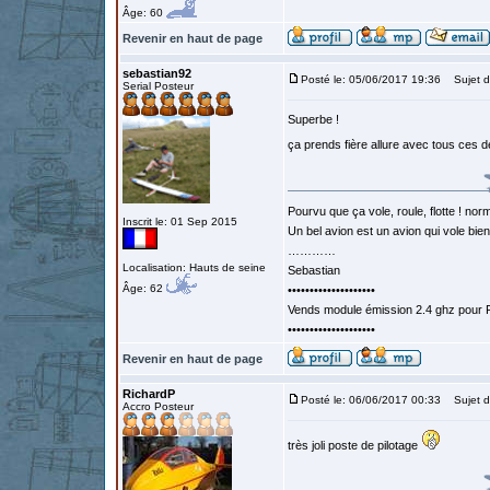
Âge: 60
Revenir en haut de page
sebastian92
Posté le: 05/06/2017 19:36
Sujet d
Serial Posteur
Superbe !
ça prends fière allure avec tous ces d
Pourvu que ça vole, roule, flotte ! norm
Inscrit le: 01 Sep 2015
Un bel avion est un avion qui vole bie
…………
Localisation: Hauts de seine
Sebastian
Âge: 62
••••••••••••••••••••
Vends module émission 2.4 ghz pour F
••••••••••••••••••••
Revenir en haut de page
RichardP
Posté le: 06/06/2017 00:33
Sujet d
Accro Posteur
très joli poste de pilotage