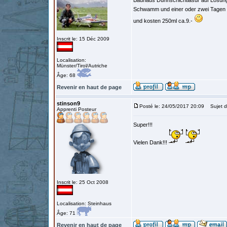
Bauhaus Dünnschichtlasur auf Lösung
Schwamm und einer oder zwei Tagen Tr
und kosten 250ml ca.9.-
Inscrit le: 15 Déc 2009
Localisation:
Münster/Tirol/Autriche
Âge: 68
Revenir en haut de page
stinson9
Posté le: 24/05/2017 20:09
Sujet d
Apprenti Posteur
Super!!!
Vielen Dank!!!
Inscrit le: 25 Oct 2008
Localisation: Steinhaus
Âge: 71
Revenir en haut de page