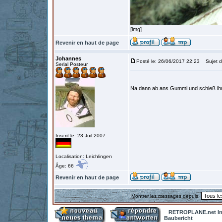
[img]
Revenir en haut de page
Johannes
Posté le: 26/06/2017 22:23
Sujet d
Serial Posteur
Na dann ab ans Gummi und schieß ih
Inscrit le: 23 Juil 2007
Localisation: Leichlingen
Âge: 66
Revenir en haut de page
Montrer les messages depuis:
RETROPLANE.net In
Baubericht