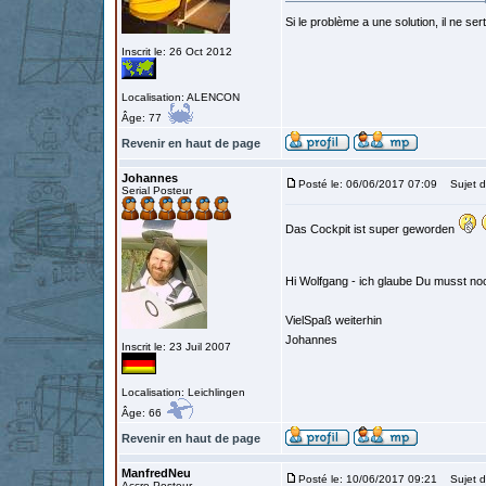
Si le problème a une solution, il ne sert
Inscrit le: 26 Oct 2012
Localisation: ALENCON
Âge: 77
Revenir en haut de page
Johannes
Posté le: 06/06/2017 07:09
Sujet d
Serial Posteur
Das Cockpit ist super geworden
Hi Wolfgang - ich glaube Du musst no
VielSpaß weiterhin
Johannes
Inscrit le: 23 Juil 2007
Localisation: Leichlingen
Âge: 66
Revenir en haut de page
ManfredNeu
Posté le: 10/06/2017 09:21
Sujet d
Accro Posteur