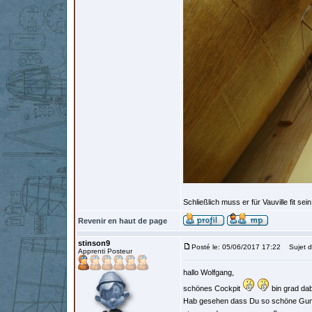
Schließlich muss er für Vauville fit se
Revenir en haut de page
stinson9
Posté le: 05/06/2017 17:22
Sujet d
Apprenti Posteur
hallo Wolfgang,
schönes Cockpit
bin grad dab
Hab gesehen dass Du so schöne Gumm