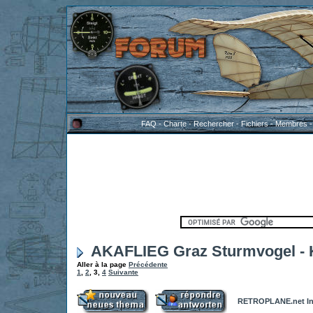
FAQ
-
Charte
-
Rechercher
-
Fichiers
-
Membres
AKAFLIEG Graz Sturmvogel - K
Aller à la page
Précédente
1
,
2
,
3
,
4
Suivante
RETROPLANE.net In