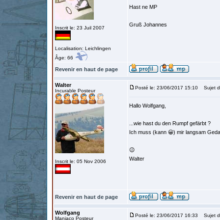
Hast ne MP
Gruß Johannes
Inscrit le: 23 Juil 2007
Localisation: Leichlingen
Âge: 66
Revenir en haut de page
Walter
Posté le: 23/06/2017 15:10
Sujet d
Incurable Posteur
Hallo Wolfgang,
...wie hast du den Rumpf gefärbt ?
Ich muss (kann 😀) mir langsam Geda
😉
Walter
Inscrit le: 05 Nov 2006
Revenir en haut de page
Wolfgang
Posté le: 23/06/2017 16:33
Sujet d
Maniaco Posteur