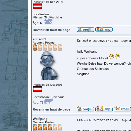
Inscrit le: 15 Déc 2009
Localisation:
Münster/Tirol/Autriche
Âge: 68
Revenir en haut de page
stinson9
Posté le: 24/05/2017 18:54
Sujet d
Apprenti Posteur
hallo Wolfgang
super schönes Modell
Welche Beize hast Du verwendet? Ich
Grüsse aus Steinhaus
Siegfried
Inscrit le: 25 Oct 2008
Localisation: Steinhaus
Âge: 71
Revenir en haut de page
Wolfgang
Posté le: 24/05/2017 20:03
Sujet d
Maniaco Posteur