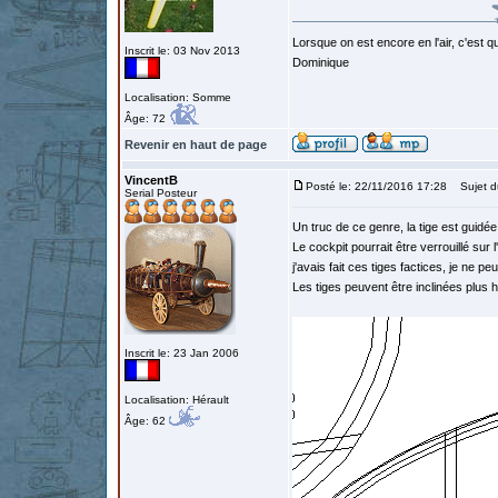
Lorsque on est encore en l'air, c'est qu
Inscrit le: 03 Nov 2013
Dominique
Localisation: Somme
Âge: 72
Revenir en haut de page
VincentB
Posté le: 22/11/2016 17:28
Sujet d
Serial Posteur
Un truc de ce genre, la tige est guidée
Le cockpit pourrait être verrouillé sur l
j'avais fait ces tiges factices, je ne pe
Les tiges peuvent être inclinées plus ho
Inscrit le: 23 Jan 2006
Localisation: Hérault
Âge: 62