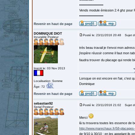
••••••••••••••••••••
Vends module émission 2.4 ghz pour F
••••••••••••••••••••
Revenir en haut de page
DOMINIQUE DIOT
Posté le: 23/11/2016 20:48
Sujet d
Incurable Posteur
très beau travail je t'envoi mon adre
j'espère réussir comme il faut mon table
faudra trouver du placage qui rende b
Inscrit le: 03 Nov 2013
Lorsque on est encore en l'air, c'est qu
Localisation: Somme
Dominique
Âge: 72
Revenir en haut de page
sebastian92
Posté le: 23/11/2016 21:02
Sujet d
Serial Posteur
Merci
là tu trouvera toutes les essence de 
http://www.marechaux.fr/58-placage
de 9/10 à 30/10 ; en les appelant ils 