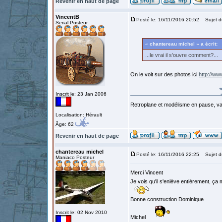
Revenir en haut de page
VincentB
Posté le: 16/11/2016 20:52
Sujet d
Serial Posteur
« chantereau michel » a écrit:
...le vrai il s'ouvre comment?...
On le voit sur des photos ici
http://ww
Inscrit le: 23 Jan 2006
Retroplane et modélisme en pause, van
Localisation: Hérault
Âge: 62
Revenir en haut de page
chantereau michel
Posté le: 16/11/2016 22:25
Sujet d
Maniaco Posteur
Merci Vincent
Je vois qu'il s'enlève entièrement, ça
Bonne construction Dominique
Inscrit le: 02 Nov 2010
Michel