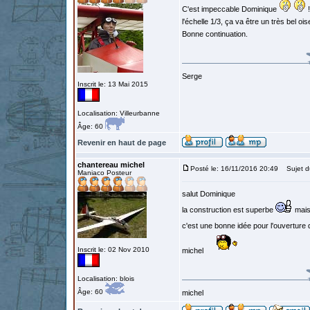
C'est impeccable Dominique
!
l'échelle 1/3, ça va être un très bel ois
Bonne continuation.
Serge
Inscrit le: 13 Mai 2015
Localisation: Villeurbanne
Âge: 60
Revenir en haut de page
chantereau michel
Posté le: 16/11/2016 20:49
Sujet d
Maniaco Posteur
salut Dominique
la construction est superbe
mais 
c'est une bonne idée pour l'ouverture 
Inscrit le: 02 Nov 2010
michel
Localisation: blois
Âge: 60
michel