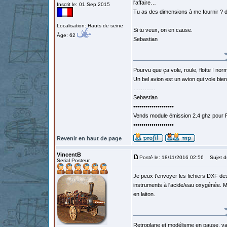
l'affaire…
Inscrit le: 01 Sep 2015
Tu as des dimensions à me fournir ? d
Localisation: Hauts de seine
Si tu veux, on en cause.
Âge: 62
Sebastian
Pourvu que ça vole, roule, flotte ! norm
Un bel avion est un avion qui vole bie
…………
Sebastian
••••••••••••••••••••
Vends module émission 2.4 ghz pour F
••••••••••••••••••••
Revenir en haut de page
VincentB
Posté le: 18/11/2016 02:56
Sujet d
Serial Posteur
Je peux t'envoyer les fichiers DXF de
instruments à l'acide/eau oxygénée. M
en laiton.
Retroplane et modélisme en pause, van