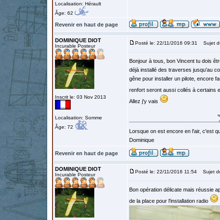
Localisation: Hérault
Âge: 62
Revenir en haut de page
DOMINIQUE DIOT
Posté le: 22/11/2016 09:31
Sujet d
Incurable Posteur
Bonjour à tous, bon Vincent tu dois être
déjà installé des traverses jusqu'au co
gêne pour installer un pilote, encore f
renfort seront aussi collés à certains 
Inscrit le: 03 Nov 2013
Allez j'y vais
Localisation: Somme
Âge: 72
Lorsque on est encore en l'air, c'est qu
Dominique
Revenir en haut de page
DOMINIQUE DIOT
Posté le: 22/11/2016 11:54
Sujet d
Incurable Posteur
Bon opération délicate mais réussie aprè
de la place pour l'installation radio