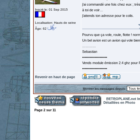
j'ai commandé une fois chez eux ; tr
Inscrit le: 01 Sep 2015
à toi de voir…
j'attends ton adresse pour le colis.
Localisation: Hauts de seine
Âge: 62
Pourvu que ça vole, roule, flotte ! norm
Un bel avion est un avion qui vole bie
…………
Sebastian
••••••••••••••••••••
Vends module émission 2.4 ghz pour F
••••••••••••••••••••
Revenir en haut de page
Montrer les messages depuis:
RETROPLANE.net In
Détaillées en Photo
Page
2
sur
11