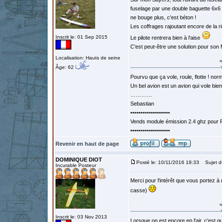
fuselage par une double baguette 6x6 e
ne bouge plus, c'est béton !
Les coffrages rajoutant encore de la r
Inscrit le: 01 Sep 2015
Le pilote rentrera bien à l'aise
C'est peut-être une solution pour son
Localisation: Hauts de seine
Âge: 62
Pourvu que ça vole, roule, flotte ! norm
Un bel avion est un avion qui vole bie
…………
Sebastian
••••••••••••••••••••
Vends module émission 2.4 ghz pour F
••••••••••••••••••••
Revenir en haut de page
DOMINIQUE DIOT
Posté le: 10/11/2016 18:33
Sujet d
Incurable Posteur
Merci pour l'intérêt que vous portez à 
casse)
Inscrit le: 03 Nov 2013
Lorsque on est encore en l'air, c'est qu