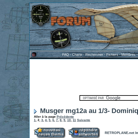
FAQ
-
Charte
-
Rechercher
-
Fichiers
-
Membres
Musger mg12a au 1/3- Domini
Aller à la page
Précédente
1
,
2
,
3
,
4
,
5
,
6
,
7
,
8
,
9
,
10
,
11
Suivante
RETROPLANE.net In