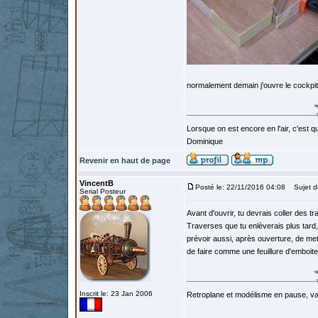
normalement demain j'ouvre le cockpit 
Lorsque on est encore en l'air, c'est qu
Dominique
Revenir en haut de page
VincentB
Posté le: 22/11/2016 04:08
Sujet d
Serial Posteur
Avant d'ouvrir, tu devrais coller des t
Traverses que tu enlèverais plus tard,
prévoir aussi, après ouverture, de mett
de faire comme une feuillure d'emboit
Inscrit le: 23 Jan 2006
Retroplane et modélisme en pause, van