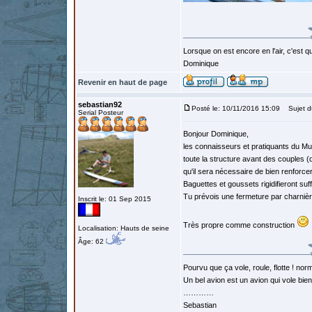
Lorsque on est encore en l'air, c'est qu
Dominique
Revenir en haut de page
sebastian92
Posté le: 10/11/2016 15:09
Sujet d
Serial Posteur
Bonjour Dominique,
les connaisseurs et pratiquants du Mu
toute la structure avant des couples (
qu'il sera nécessaire de bien renforce
Baguettes et goussets rigidifieront suf
Tu prévois une fermeture par charniè
Inscrit le: 01 Sep 2015
Très propre comme construction
Localisation: Hauts de seine
Âge: 62
Pourvu que ça vole, roule, flotte ! norm
Un bel avion est un avion qui vole bie
…………
Sebastian