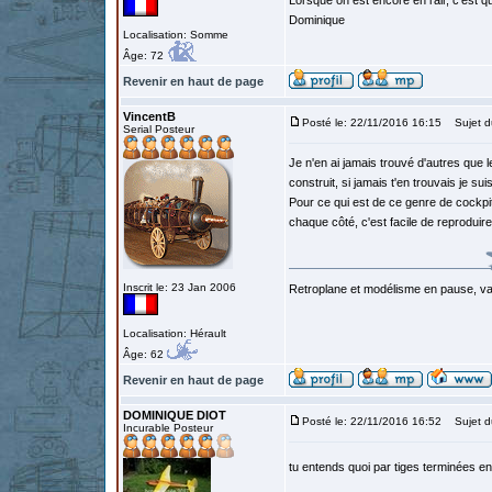
Lorsque on est encore en l'air, c'est qu
Dominique
Localisation: Somme
Âge: 72
Revenir en haut de page
VincentB
Posté le: 22/11/2016 16:15
Sujet d
Serial Posteur
Je n'en ai jamais trouvé d'autres que le
construit, si jamais t'en trouvais je sui
Pour ce qui est de ce genre de cockpit
chaque côté, c'est facile de reproduir
Inscrit le: 23 Jan 2006
Retroplane et modélisme en pause, van
Localisation: Hérault
Âge: 62
Revenir en haut de page
DOMINIQUE DIOT
Posté le: 22/11/2016 16:52
Sujet d
Incurable Posteur
tu entends quoi par tiges terminées e