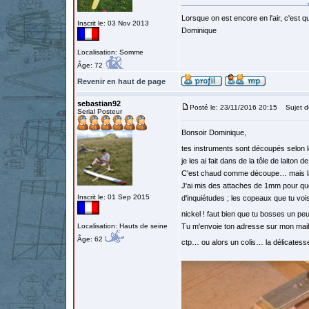
Lorsque on est encore en l'air, c'est qu
Inscrit le: 03 Nov 2013
Dominique
Localisation: Somme
Âge: 72
Revenir en haut de page
sebastian92
Posté le: 23/11/2016 20:15
Sujet d
Serial Posteur
Bonsoir Dominique,
tes instruments sont découpés selon l
je les ai fait dans de la tôle de laiton d
C'est chaud comme découpe… mais la p
J'ai mis des attaches de 1mm pour que 
Inscrit le: 01 Sep 2015
d'inquiétudes ; les copeaux que tu vois 
nickel ! faut bien que tu bosses un pe
Localisation: Hauts de seine
Tu m'envoie ton adresse sur mon mail p
Âge: 62
ctp… ou alors un colis… la délicates