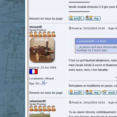
••••••••••••••••••••
Vends module émission 2.4 ghz pour F
••••••••••••••••••••
Revenir en haut de page
VincentB
Posté le: 10/11/2016 16:40
Sujet d
Serial Posteur
« sebastian92 » a écrit:
....je pense qu'il sera nécessai
fuselage ne s'ouvre pas...
C'est ce qu'il faudrait idéalement, mais 
mien j'avais hésité à ouvrir et finalemen
Inscrit le: 23 Jan 2006
entre autre, donc c'est faisable.
Localisation: Hérault
Âge: 62
Retroplane et modélisme en pause, van
Revenir en haut de page
sebastian92
Posté le: 10/11/2016 16:54
Sujet d
Serial Posteur
Tu as raison Vincent, esthétiquemen
Sur mon Sayers, tout l'avant du fusela