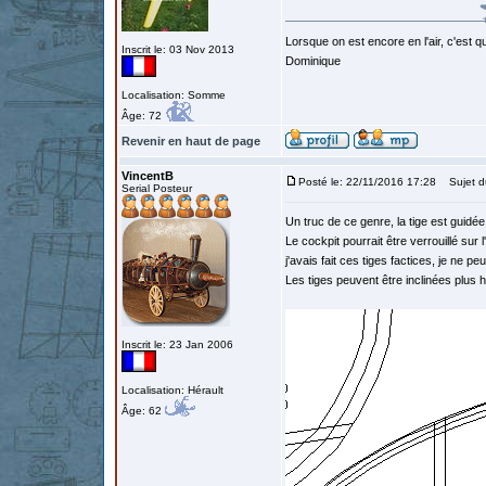
Lorsque on est encore en l'air, c'est qu
Inscrit le: 03 Nov 2013
Dominique
Localisation: Somme
Âge: 72
Revenir en haut de page
VincentB
Posté le: 22/11/2016 17:28
Sujet d
Serial Posteur
Un truc de ce genre, la tige est guidée
Le cockpit pourrait être verrouillé sur l
j'avais fait ces tiges factices, je ne pe
Les tiges peuvent être inclinées plus ho
Inscrit le: 23 Jan 2006
Localisation: Hérault
Âge: 62