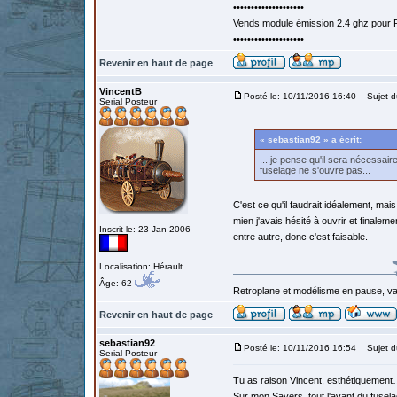
••••••••••••••••••••
Vends module émission 2.4 ghz pour F
••••••••••••••••••••
Revenir en haut de page
VincentB
Posté le: 10/11/2016 16:40
Sujet d
Serial Posteur
« sebastian92 » a écrit:
....je pense qu'il sera nécessai
fuselage ne s'ouvre pas...
C'est ce qu'il faudrait idéalement, mais 
mien j'avais hésité à ouvrir et finalemen
Inscrit le: 23 Jan 2006
entre autre, donc c'est faisable.
Localisation: Hérault
Âge: 62
Retroplane et modélisme en pause, van
Revenir en haut de page
sebastian92
Posté le: 10/11/2016 16:54
Sujet d
Serial Posteur
Tu as raison Vincent, esthétiquemen
Sur mon Sayers, tout l'avant du fusela