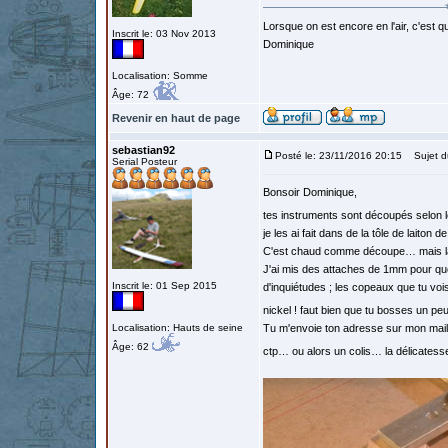
Lorsque on est encore en l'air, c'est qu
Inscrit le: 03 Nov 2013
Dominique
Localisation: Somme
Âge: 72
Revenir en haut de page
sebastian92
Posté le: 23/11/2016 20:15
Sujet d
Serial Posteur
Bonsoir Dominique,
tes instruments sont découpés selon l
je les ai fait dans de la tôle de laiton d
C'est chaud comme découpe… mais la p
J'ai mis des attaches de 1mm pour que 
Inscrit le: 01 Sep 2015
d'inquiétudes ; les copeaux que tu vois 
nickel ! faut bien que tu bosses un pe
Localisation: Hauts de seine
Tu m'envoie ton adresse sur mon mail p
Âge: 62
ctp… ou alors un colis… la délicates