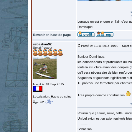
Lorsque on est encore en l'air, c'est qu
Dominique
Revenir en haut de page
sebastian92
Posté le: 10/11/2016 15:09
Sujet d
Serial Posteur
Bonjour Dominique,
les connaisseurs et pratiquants du Mu
toute la structure avant des couples (
qu'il sera nécessaire de bien renforce
Baguettes et goussets rigidifieront suf
Tu prévois une fermeture par charniè
Inscrit le: 01 Sep 2015
Très propre comme construction
Localisation: Hauts de seine
Âge: 62
Pourvu que ça vole, roule, flotte ! norm
Un bel avion est un avion qui vole bie
…………
Sebastian