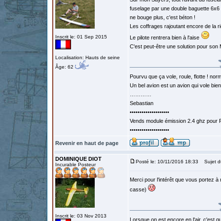
fuselage par une double baguette 6x6 e
ne bouge plus, c'est béton !
Les coffrages rajoutant encore de la r
Inscrit le: 01 Sep 2015
Le pilote rentrera bien à l'aise
C'est peut-être une solution pour son
Localisation: Hauts de seine
Âge: 62
Pourvu que ça vole, roule, flotte ! norm
Un bel avion est un avion qui vole bie
…………
Sebastian
••••••••••••••••••••
Vends module émission 2.4 ghz pour F
••••••••••••••••••••
Revenir en haut de page
DOMINIQUE DIOT
Posté le: 10/11/2016 18:33
Sujet d
Incurable Posteur
Merci pour l'intérêt que vous portez à 
casse)
Inscrit le: 03 Nov 2013
Lorsque on est encore en l'air, c'est qu