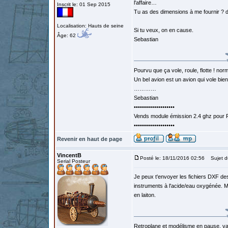
l'affaire…
Inscrit le: 01 Sep 2015
Tu as des dimensions à me fournir ? d
Localisation: Hauts de seine
Si tu veux, on en cause.
Âge: 62
Sebastian
Pourvu que ça vole, roule, flotte ! norm
Un bel avion est un avion qui vole bie
…………
Sebastian
••••••••••••••••••••
Vends module émission 2.4 ghz pour F
••••••••••••••••••••
Revenir en haut de page
VincentB
Posté le: 18/11/2016 02:56
Sujet d
Serial Posteur
Je peux t'envoyer les fichiers DXF de
instruments à l'acide/eau oxygénée. M
en laiton.
Retroplane et modélisme en pause, van