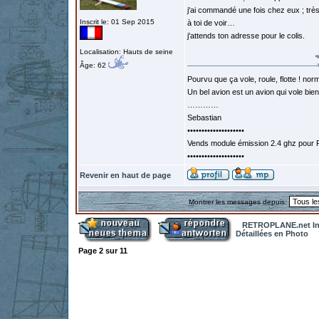
j'ai commandé une fois chez eux ; tr
Inscrit le: 01 Sep 2015
à toi de voir…
j'attends ton adresse pour le colis.
Localisation: Hauts de seine
Âge: 62
Pourvu que ça vole, roule, flotte ! norm
Un bel avion est un avion qui vole bie
…………
Sebastian
••••••••••••••••••••
Vends module émission 2.4 ghz pour F
••••••••••••••••••••
Revenir en haut de page
Montrer les messages depuis:
RETROPLANE.net In
Détaillées en Photo
Page
2
sur
11