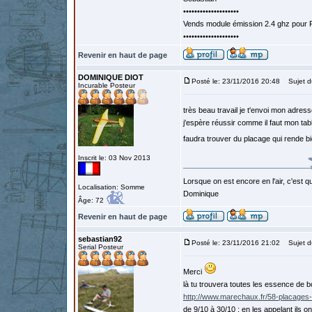
••••••••••••••••••••
Vends module émission 2.4 ghz pour F
••••••••••••••••••••
Revenir en haut de page
DOMINIQUE DIOT
Posté le: 23/11/2016 20:48
Sujet d
Incurable Posteur
très beau travail je t'envoi mon adre
j'espère réussir comme il faut mon table
faudra trouver du placage qui rende b
Inscrit le: 03 Nov 2013
Lorsque on est encore en l'air, c'est qu
Localisation: Somme
Dominique
Âge: 72
Revenir en haut de page
sebastian92
Posté le: 23/11/2016 21:02
Sujet d
Serial Posteur
Merci
là tu trouvera toutes les essence de 
http://www.marechaux.fr/58-placage
de 9/10 à 30/10 ; en les appelant ils 