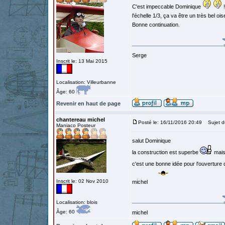
C'est impeccable Dominique
!
l'échelle 1/3, ça va être un très bel ois
Bonne continuation.
Serge
Inscrit le: 13 Mai 2015
Localisation: Villeurbanne
Âge: 60
Revenir en haut de page
chantereau michel
Posté le: 16/11/2016 20:49
Sujet d
Maniaco Posteur
salut Dominique
la construction est superbe
mais 
c'est une bonne idée pour l'ouverture 
Inscrit le: 02 Nov 2010
michel
Localisation: blois
Âge: 60
michel