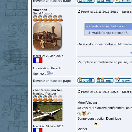
Revenir en haut de page
VincentB
Posté le: 16/11/2016 20:52
Sujet d
Serial Posteur
« chantereau michel » a écrit:
...le vrai il s'ouvre comment?...
On le voit sur des photos ici
http://ww
Inscrit le: 23 Jan 2006
Retroplane et modélisme en pause, van
Localisation: Hérault
Âge: 62
Revenir en haut de page
chantereau michel
Posté le: 16/11/2016 22:25
Sujet d
Maniaco Posteur
Merci Vincent
Je vois qu'il s'enlève entièrement, ça
Bonne construction Dominique
Inscrit le: 02 Nov 2010
Michel