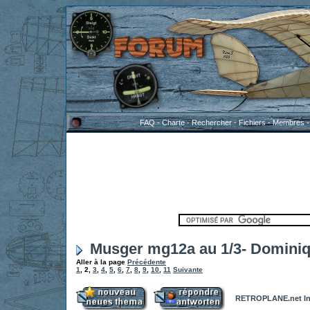
FAQ
-
Charte
-
Rechercher
-
Fichiers
-
Membres
Musger mg12a au 1/3- Domini
Aller à la page
Précédente
1
,
2
,
3
,
4
,
5
,
6
,
7
,
8
,
9
,
10
,
11
Suivante
RETROPLANE.net In