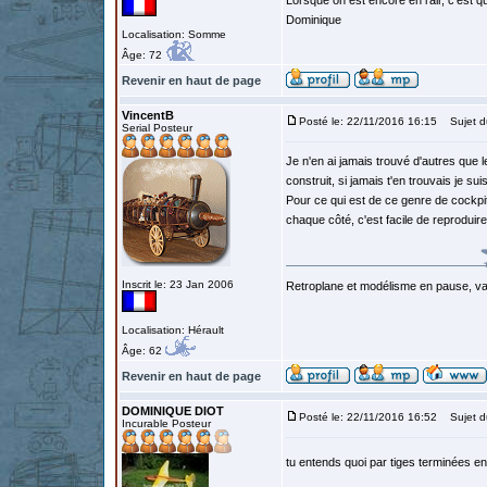
Lorsque on est encore en l'air, c'est qu
Dominique
Localisation: Somme
Âge: 72
Revenir en haut de page
VincentB
Posté le: 22/11/2016 16:15
Sujet d
Serial Posteur
Je n'en ai jamais trouvé d'autres que le
construit, si jamais t'en trouvais je sui
Pour ce qui est de ce genre de cockpit
chaque côté, c'est facile de reproduir
Inscrit le: 23 Jan 2006
Retroplane et modélisme en pause, van
Localisation: Hérault
Âge: 62
Revenir en haut de page
DOMINIQUE DIOT
Posté le: 22/11/2016 16:52
Sujet d
Incurable Posteur
tu entends quoi par tiges terminées e