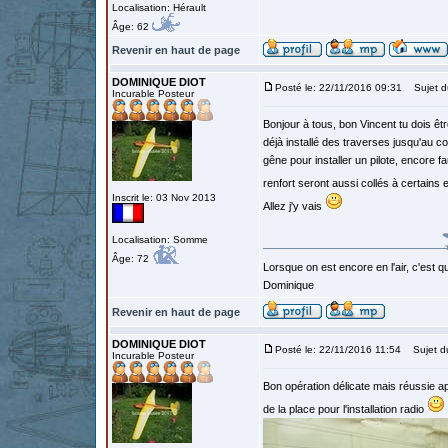
Localisation: Hérault
Âge: 62
Revenir en haut de page
DOMINIQUE DIOT
Posté le: 22/11/2016 09:31
Sujet d
Incurable Posteur
Bonjour à tous, bon Vincent tu dois être
déjà installé des traverses jusqu'au co
gêne pour installer un pilote, encore f
renfort seront aussi collés à certains 
Inscrit le: 03 Nov 2013
Allez j'y vais
Localisation: Somme
Âge: 72
Lorsque on est encore en l'air, c'est qu
Dominique
Revenir en haut de page
DOMINIQUE DIOT
Posté le: 22/11/2016 11:54
Sujet d
Incurable Posteur
Bon opération délicate mais réussie aprè
de la place pour l'installation radio