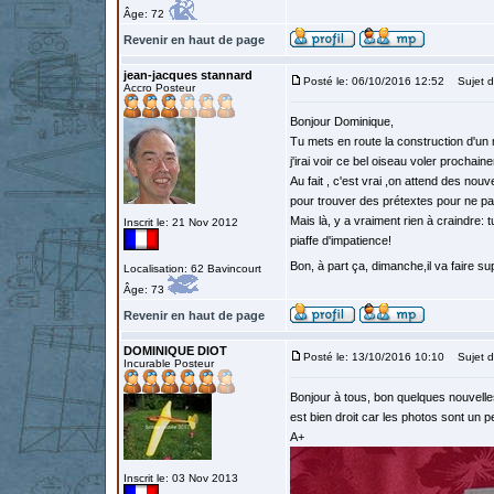
Âge: 72
Revenir en haut de page
jean-jacques stannard
Posté le: 06/10/2016 12:52
Sujet d
Accro Posteur
Bonjour Dominique,
Tu mets en route la construction d'un m
j'irai voir ce bel oiseau voler prochai
Au fait , c'est vrai ,on attend des no
pour trouver des prétextes pour ne p
Mais là, y a vraiment rien à craindre: 
Inscrit le: 21 Nov 2012
piaffe d'impatience!
Bon, à part ça, dimanche,il va faire 
Localisation: 62 Bavincourt
Âge: 73
Revenir en haut de page
DOMINIQUE DIOT
Posté le: 13/10/2016 10:10
Sujet d
Incurable Posteur
Bonjour à tous, bon quelques nouvelle
est bien droit car les photos sont un
A+
Inscrit le: 03 Nov 2013