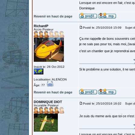
Lorsque on est encore en l'air, c'est qu
Dominique
Revenir en haut de page
RichardP
Posté le: 25/10/2016 15:09
Sujet d
Accro Posteur
Ça me rappelle de bons souvenirs cette
je ne sais pas pour toi, mais moi, j'avai
c'est un chantier que je reprendrai a
Inscrit le: 26 Oct 2012
Si le problème a une solution, il ne sert
Localisation: ALENCON
Âge: 77
Revenir en haut de page
DOMINIQUE DIOT
Posté le: 25/10/2016 18:02
Sujet d
Incurable Posteur
Je suis du meme avis que toi ce n'es
Lorsque on est encore en l'air, c'est qu