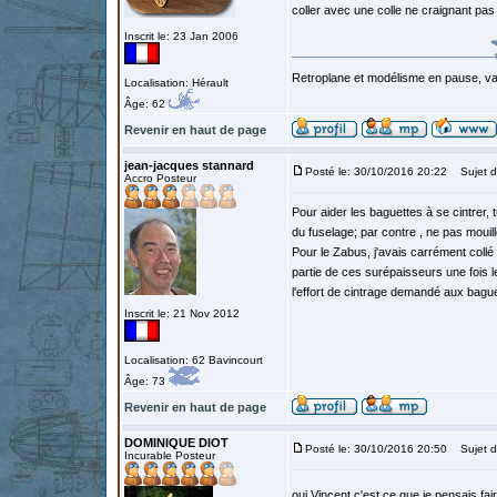
coller avec une colle ne craignant pas
Inscrit le: 23 Jan 2006
Retroplane et modélisme en pause, van
Localisation: Hérault
Âge: 62
Revenir en haut de page
jean-jacques stannard
Posté le: 30/10/2016 20:22
Sujet d
Accro Posteur
Pour aider les baguettes à se cintrer, t
du fuselage; par contre , ne pas mouille
Pour le Zabus, j'avais carrément coll
partie de ces surépaisseurs une fois 
l'effort de cintrage demandé aux baguet
Inscrit le: 21 Nov 2012
Localisation: 62 Bavincourt
Âge: 73
Revenir en haut de page
DOMINIQUE DIOT
Posté le: 30/10/2016 20:50
Sujet d
Incurable Posteur
oui Vincent c'est ce que je pensais fai