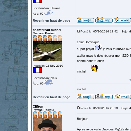
Localisation: Hérault
Âge: 62
Revenir en haut de page
chantereau michel
Posté le: 05/10/2016 18:42
Sujet d
Maniaco Posteur
salut Dominique
super projet
je vais te suivre av
atelier mais je dois réparer mon SZD 
bonne construction
Inscrit le: 02 Nov 2010
michel
Localisation: blois
Âge: 60
michel
Revenir en haut de page
Clifton
Posté le: 05/10/2016 23:19
Sujet d
Psycho Posteur
Bonjour,
Après avoir vu le Duo des Mg12a de Ste