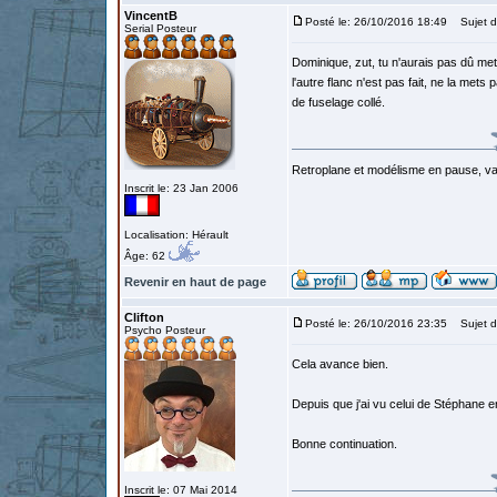
VincentB
Posté le: 26/10/2016 18:49
Sujet d
Serial Posteur
Dominique, zut, tu n'aurais pas dû mett
l'autre flanc n'est pas fait, ne la mets
de fuselage collé.
Retroplane et modélisme en pause, van
Inscrit le: 23 Jan 2006
Localisation: Hérault
Âge: 62
Revenir en haut de page
Clifton
Posté le: 26/10/2016 23:35
Sujet d
Psycho Posteur
Cela avance bien.
Depuis que j'ai vu celui de Stéphane en 
Bonne continuation.
Inscrit le: 07 Mai 2014