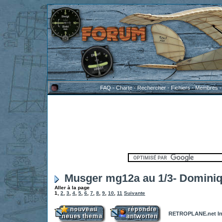
FAQ
-
Charte
-
Rechercher
-
Fichiers
-
Membres
Musger mg12a au 1/3- Domini
Aller à la page
1
,
2
,
3
,
4
,
5
,
6
,
7
,
8
,
9
,
10
,
11
Suivante
RETROPLANE.net In