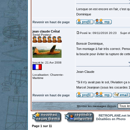
Lorsque on est encore en l'air, c'est qu
Dominique
Revenir en haut de page
jean claude Crétal
Posté le: 09/11/2016 20:23
Sujet d
Serial Posteur
Bonsoir Dominique,
Ton montage à l'air très correct. Pens
la boucle pour éviter la rupture de ce
Inscrit le: 21 Avr 2008
Jean-Claude
Localisation: Charente-
Maritime
"Si il n'y avait pas le sol, l'Aviation ça
Marcel Jeanjean (sous les cocardes 
Revenir en haut de page
Montrer les messages depuis:
RETROPLANE.net In
Détaillées en Photo
Page
1
sur
11