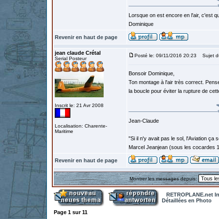
Lorsque on est encore en l'air, c'est qu
Dominique
Revenir en haut de page
jean claude Crétal
Posté le: 09/11/2016 20:23
Sujet d
Serial Posteur
Bonsoir Dominique,
Ton montage à l'air très correct. Pens
la boucle pour éviter la rupture de ce
Inscrit le: 21 Avr 2008
Jean-Claude
Localisation: Charente-
Maritime
"Si il n'y avait pas le sol, l'Aviation ça
Marcel Jeanjean (sous les cocardes 
Revenir en haut de page
Montrer les messages depuis:
RETROPLANE.net In
Détaillées en Photo
Page
1
sur
11