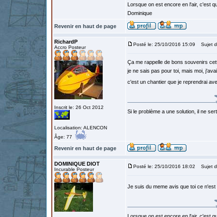
Lorsque on est encore en l'air, c'est qu
Dominique
Revenir en haut de page
RichardP
Posté le: 25/10/2016 15:09
Sujet d
Accro Posteur
Ça me rappelle de bons souvenirs cette
je ne sais pas pour toi, mais moi, j'avai
c'est un chantier que je reprendrai a
Inscrit le: 26 Oct 2012
Si le problème a une solution, il ne sert
Localisation: ALENCON
Âge: 77
Revenir en haut de page
DOMINIQUE DIOT
Posté le: 25/10/2016 18:02
Sujet d
Incurable Posteur
Je suis du meme avis que toi ce n'es
Lorsque on est encore en l'air, c'est qu