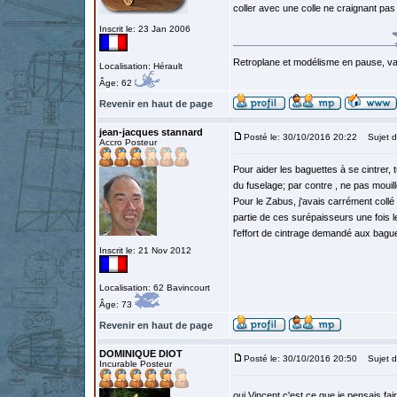
coller avec une colle ne craignant pas
Inscrit le: 23 Jan 2006
Retroplane et modélisme en pause, van
Localisation: Hérault
Âge: 62
Revenir en haut de page
jean-jacques stannard
Posté le: 30/10/2016 20:22
Sujet d
Accro Posteur
Pour aider les baguettes à se cintrer, t
du fuselage; par contre , ne pas mouille
Pour le Zabus, j'avais carrément coll
partie de ces surépaisseurs une fois 
l'effort de cintrage demandé aux baguet
Inscrit le: 21 Nov 2012
Localisation: 62 Bavincourt
Âge: 73
Revenir en haut de page
DOMINIQUE DIOT
Posté le: 30/10/2016 20:50
Sujet d
Incurable Posteur
oui Vincent c'est ce que je pensais fai