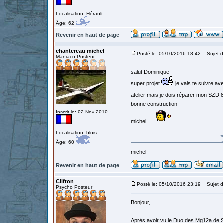
Localisation: Hérault
Âge: 62
Revenir en haut de page
chantereau michel
Posté le: 05/10/2016 18:42
Sujet d
Maniaco Posteur
salut Dominique
super projet
je vais te suivre av
atelier mais je dois réparer mon SZD 
bonne construction
Inscrit le: 02 Nov 2010
michel
Localisation: blois
Âge: 60
michel
Revenir en haut de page
Clifton
Posté le: 05/10/2016 23:19
Sujet d
Psycho Posteur
Bonjour,
Après avoir vu le Duo des Mg12a de Ste