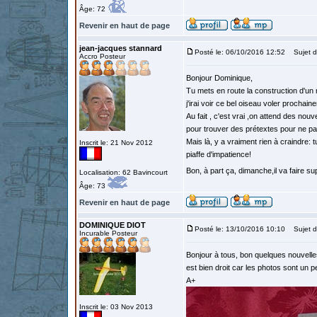
Âge: 72
Revenir en haut de page
jean-jacques stannard
Posté le: 06/10/2016 12:52
Sujet d
Accro Posteur
Bonjour Dominique,
Tu mets en route la construction d'un m
j'irai voir ce bel oiseau voler prochai
Au fait , c'est vrai ,on attend des no
pour trouver des prétextes pour ne p
Mais là, y a vraiment rien à craindre: 
Inscrit le: 21 Nov 2012
piaffe d'impatience!
Bon, à part ça, dimanche,il va faire 
Localisation: 62 Bavincourt
Âge: 73
Revenir en haut de page
DOMINIQUE DIOT
Posté le: 13/10/2016 10:10
Sujet d
Incurable Posteur
Bonjour à tous, bon quelques nouvelle
est bien droit car les photos sont un
A+
Inscrit le: 03 Nov 2013