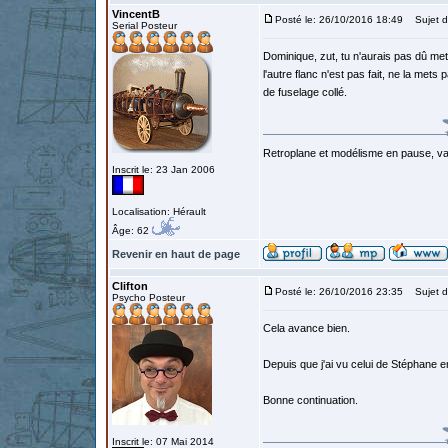
VincentB
Posté le: 26/10/2016 18:49
Sujet d
Serial Posteur
Dominique, zut, tu n'aurais pas dû mett
l'autre flanc n'est pas fait, ne la mets
de fuselage collé.
Retroplane et modélisme en pause, van
Inscrit le: 23 Jan 2006
Localisation: Hérault
Âge: 62
Revenir en haut de page
Clifton
Posté le: 26/10/2016 23:35
Sujet d
Psycho Posteur
Cela avance bien.
Depuis que j'ai vu celui de Stéphane en 
Bonne continuation.
Inscrit le: 07 Mai 2014