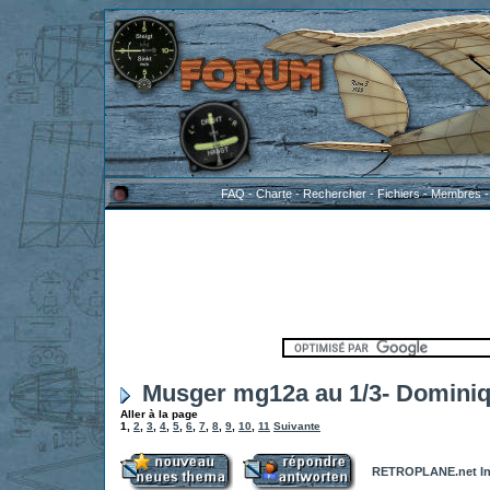
FAQ
-
Charte
-
Rechercher
-
Fichiers
-
Membres
Musger mg12a au 1/3- Domini
Aller à la page
1
,
2
,
3
,
4
,
5
,
6
,
7
,
8
,
9
,
10
,
11
Suivante
RETROPLANE.net In