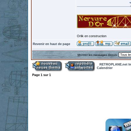
Orlik en construction
Revenir en haut de page
Montrer les messages depuis:
RETROPLANE.net In
Calendrier
Page
1
sur
1