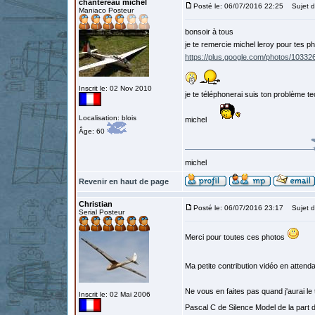
chantereau michel
Posté le: 06/07/2016 22:25
Sujet d
Maniaco Posteur
bonsoir à tous
je te remercie michel leroy pour tes ph
https://plus.google.com/photos/10
Inscrit le: 02 Nov 2010
je te téléphonerai suis ton problème t
Localisation: blois
michel
Âge: 60
michel
Revenir en haut de page
Christian
Posté le: 06/07/2016 23:17
Sujet d
Serial Posteur
Merci pour toutes ces photos
Ma petite contribution vidéo en atten
Ne vous en faites pas quand j'aurai le 
Inscrit le: 02 Mai 2006
Pascal C de Silence Model de la part