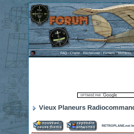
FAQ
-
Charte
-
Rechercher
-
Fichiers
-
Membres
Vieux Planeurs Radiocommandé
RETROPLANE.net In