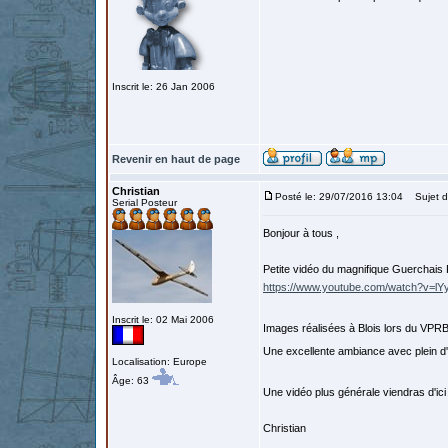
Inscrit le: 26 Jan 2006
Revenir en haut de page
Christian
Posté le: 29/07/2016 13:04
Sujet d
Serial Posteur
Bonjour à tous ,
Petite vidéo du magnifique Guerchais
https://www.youtube.com/watch?v=l
Inscrit le: 02 Mai 2006
Images réalisées à Blois lors du VPR
Une excellente ambiance avec plein d
Localisation: Europe
Âge: 63
Une vidéo plus générale viendras d'ic
Christian