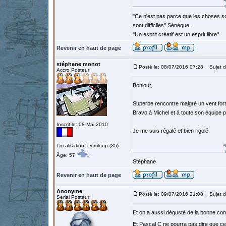
"Ce n'est pas parce que les choses so
sont difficiles" Sénèque.
"Un esprit créatif est un esprit libre"
Revenir en haut de page
stéphane monot
Posté le: 08/07/2016 07:28
Sujet d
Accro Posteur
Bonjour,
Superbe rencontre malgré un vent fort
Bravo à Michel et à toute son équipe p
Inscrit le: 08 Mai 2010
Je me suis régalé et bien rigolé.
Localisation: Domloup (35)
Âge: 57
Stéphane
Revenir en haut de page
Anonyme
Posté le: 09/07/2016 21:08
Sujet d
Serial Posteur
Et on a aussi dégusté de la bonne confi
Et Pascal C ne pourra pas dire que ce n