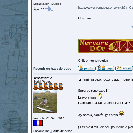
Localisation: Europe
https://www.youtube.com/watch?v=
Âge: 63
Christian
Orlik en construction
Revenir en haut de page
sebastian92
Posté le: 06/07/2016 23:22
Sujet d
Serial Posteur
Superbe reportage !!!
Bravo à tous
L'ambiance à l'air vraiment au TOP !
J'y serais, bientôt, j'y serais
Inscrit le: 01 Sep 2015
(Il s'en est fallu de peu pour que le 
Localisation: Hauts de seine