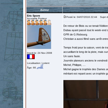
Auteur
Eric Spore
Posté le: 04/07/2016 22:44
Sujet du
Incurable Posteur
De retour de Blois ou se tenait l'édi
Dubau ayant passé tout le week-end su
GPR de G.Risbourg.
Christian a aussi filmé sans arrêt entre
Temps froid pour la saison, vent de tr
accueillant le long de la piste, mais 
Inscrit le: 24 Nov 2008
Un sans faute.
Journée planeurs anciens le vendredi
Localisation: Lorient
Michel, Philippe, ....
Âge: 66
Michel gagne le trophée des Dames av
méritant est reparti avec un trophée g