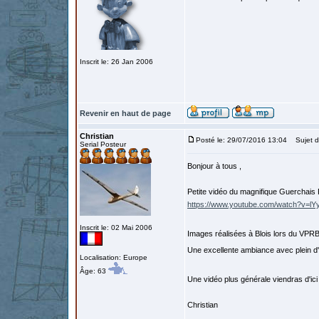
Inscrit le: 26 Jan 2006
Revenir en haut de page
Christian
Posté le: 29/07/2016 13:04
Sujet d
Serial Posteur
Bonjour à tous ,
Petite vidéo du magnifique Guerchais
https://www.youtube.com/watch?v=l
Inscrit le: 02 Mai 2006
Images réalisées à Blois lors du VPR
Une excellente ambiance avec plein d
Localisation: Europe
Âge: 63
Une vidéo plus générale viendras d'ic
Christian