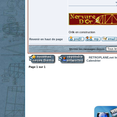
Orlik en construction
Revenir en haut de page
Montrer les messages depuis:
RETROPLANE.net In
Calendrier
Page
1
sur
1