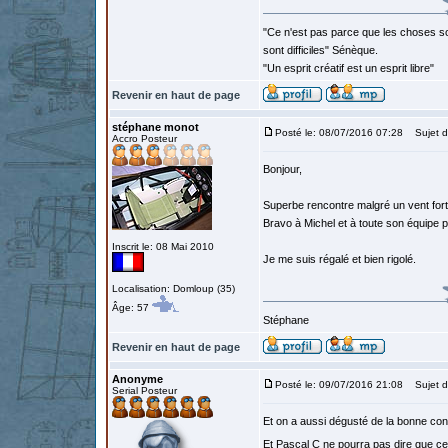
"Ce n'est pas parce que les choses so
sont difficiles" Sénèque.
"Un esprit créatif est un esprit libre"
Revenir en haut de page
stéphane monot
Posté le: 08/07/2016 07:28
Sujet d
Accro Posteur
Bonjour,
Superbe rencontre malgré un vent fort
Bravo à Michel et à toute son équipe p
Inscrit le: 08 Mai 2010
Je me suis régalé et bien rigolé.
Localisation: Domloup (35)
Âge: 57
Stéphane
Revenir en haut de page
Anonyme
Posté le: 09/07/2016 21:08
Sujet d
Serial Posteur
Et on a aussi dégusté de la bonne confi
Et Pascal C ne pourra pas dire que ce n