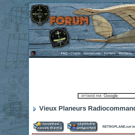
FAQ
-
Charte
-
Rechercher
-
Fichiers
-
Membres
Vieux Planeurs Radiocommandé
RETROPLANE.net In