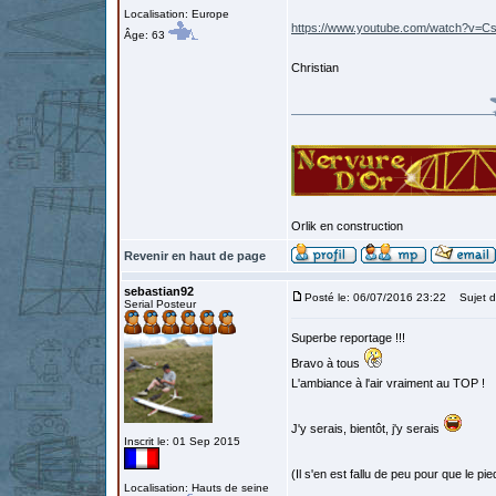
Localisation: Europe
https://www.youtube.com/watch?v=
Âge: 63
Christian
Orlik en construction
Revenir en haut de page
sebastian92
Posté le: 06/07/2016 23:22
Sujet d
Serial Posteur
Superbe reportage !!!
Bravo à tous
L'ambiance à l'air vraiment au TOP !
J'y serais, bientôt, j'y serais
Inscrit le: 01 Sep 2015
(Il s'en est fallu de peu pour que le 
Localisation: Hauts de seine