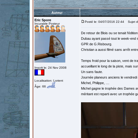
Auteur
Eric Spore
Posté le: 04/07/2016 22:44
Sujet du
Incurable Posteur
De retour de Blois ou se tenait l'édi
Dubau ayant passé tout le week-end su
GPR de G.Risbourg.
Christian a aussi filmé sans arrêt entre
Temps froid pour la saison, vent de tr
accueillant le long de la piste, mais 
Inscrit le: 24 Nov 2008
Un sans faute.
Journée planeurs anciens le vendredi
Localisation: Lorient
Michel, Philippe, ....
Âge: 66
Michel gagne le trophée des Dames av
méritant est reparti avec un trophée g