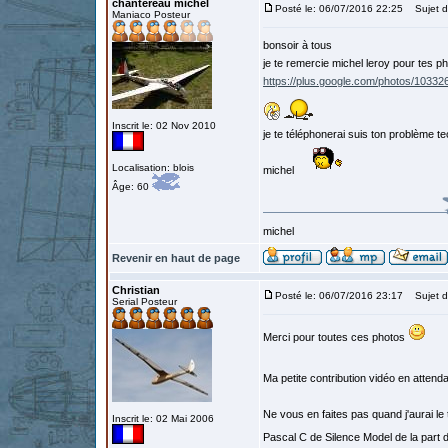
chantereau michel
Posté le: 06/07/2016 22:25
Sujet d
Maniaco Posteur
bonsoir à tous
je te remercie michel leroy pour tes ph
https://plus.google.com/photos/10
Inscrit le: 02 Nov 2010
je te téléphonerai suis ton problème t
Localisation: blois
michel
Âge: 60
michel
Revenir en haut de page
Christian
Posté le: 06/07/2016 23:17
Sujet d
Serial Posteur
Merci pour toutes ces photos
Ma petite contribution vidéo en atten
Ne vous en faites pas quand j'aurai le 
Inscrit le: 02 Mai 2006
Pascal C de Silence Model de la part