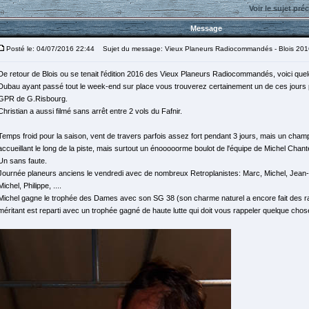
Voir le sujet pré
Message
Posté le: 04/07/2016 22:44
Sujet du message: Vieux Planeurs Radiocommandés - Blois 201
De retour de Blois ou se tenait l'édition 2016 des Vieux Planeurs Radiocommandés, voici que
Dubau ayant passé tout le week-end sur place vous trouverez certainement un de ces jours pl
GPR de G.Risbourg.
Christian a aussi filmé sans arrêt entre 2 vols du Fafnir.
Temps froid pour la saison, vent de travers parfois assez fort pendant 3 jours, mais un champ
accueillant le long de la piste, mais surtout un énooooorme boulot de l'équipe de Michel Chant
Un sans faute.
Journée planeurs anciens le vendredi avec de nombreux Retroplanistes: Marc, Michel, Jean-
Michel, Philippe, ....
Michel gagne le trophée des Dames avec son SG 38 (son charme naturel a encore fait des rav
méritant est reparti avec un trophée gagné de haute lutte qui doit vous rappeler quelque chos