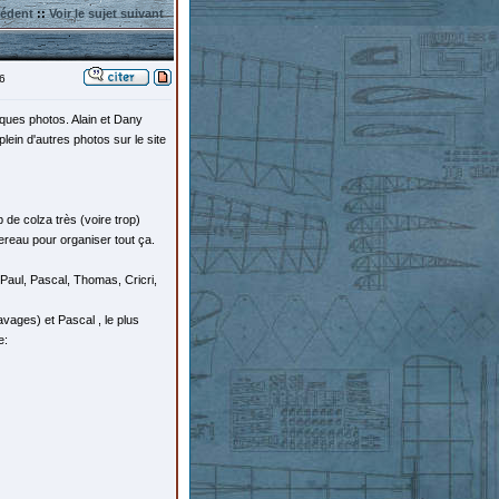
cédent
::
Voir le sujet suivant
6
lques photos. Alain et Dany
ein d'autres photos sur le site
 de colza très (voire trop)
ereau pour organiser tout ça.
Paul, Pascal, Thomas, Cricri,
ages) et Pascal , le plus
e: