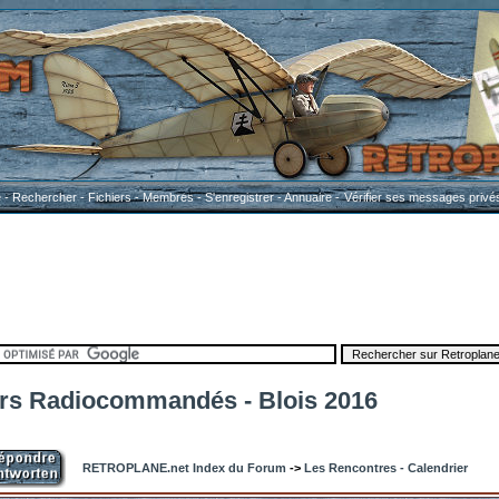
e
-
Rechercher
-
Fichiers
-
Membres
-
S'enregistrer
-
Annuaire
-
Vérifier ses messages privé
rs Radiocommandés - Blois 2016
RETROPLANE.net Index du Forum
->
Les Rencontres - Calendrier