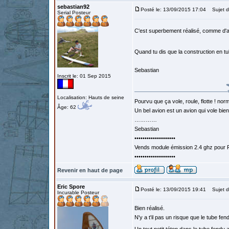
sebastian92
Posté le: 13/09/2015 17:04
Sujet d
Serial Posteur
C'est superbement réalisé, comme d'a
Quand tu dis que la construction en tu
Sebastian
Inscrit le: 01 Sep 2015
Localisation: Hauts de seine
Pourvu que ça vole, roule, flotte ! norm
Âge: 62
Un bel avion est un avion qui vole bie
…………
Sebastian
••••••••••••••••••••
Vends module émission 2.4 ghz pour F
••••••••••••••••••••
Revenir en haut de page
Eric Spore
Posté le: 13/09/2015 19:41
Sujet d
Incurable Posteur
Bien réalisé.
N'y a t'il pas un risque que le tube fen