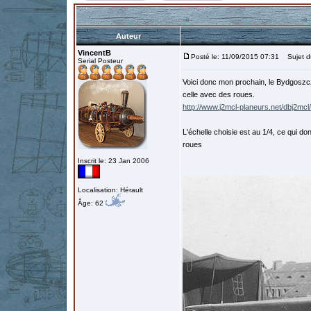
Auteur
VincentB
Posté le: 11/09/2015 07:31
Sujet d
Serial Posteur
Voici donc mon prochain, le Bydgoszcza
celle avec des roues.
http://www.j2mcl-planeurs.net/dbj2mc
L'échelle choisie est au 1/4, ce qui
roues
Inscrit le: 23 Jan 2006
Localisation: Hérault
Âge: 62