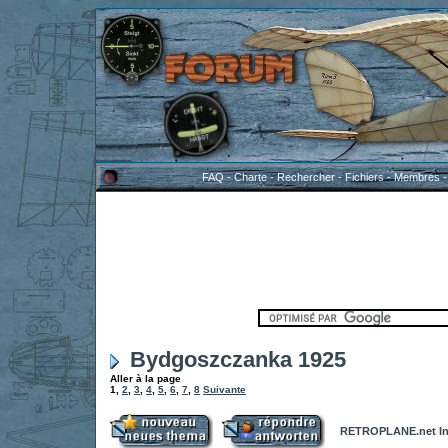
FAQ
-
Charte
-
Rechercher
-
Fichiers
-
Membres
Bydgoszczanka 1925
Aller à la page
1
,
2
,
3
,
4
,
5
,
6
,
7
,
8
Suivante
RETROPLANE.net In