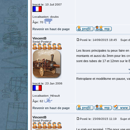
Inscrit le: 10 Juil 2007
Localisation: doubs
Âge: 70
Revenir en haut de page
VincentB
Posté le: 14/09/2015 18:45
Sujet d
Serial Posteur
Les lisses principales tu peux faire e
montants et aussi du 3mm pour les cro
sont des tubes de 17 et 12mm sur le 
Retroplane et modélisme en pause, van
Inscrit le: 23 Jan 2006
Localisation: Hérault
Âge: 62
Revenir en haut de page
VincentB
Posté le: 15/09/2015 11:19
Sujet d
Serial Posteur
Le stab est terminé, 175g pour une e