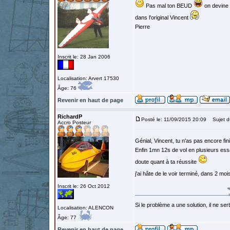
Pas mal ton BEUD
on devine 
dans l'original Vincent
Pierre
Inscrit le: 28 Jan 2006
Localisation: Arvert 17530
Âge: 76
Revenir en haut de page
RichardP
Posté le: 11/09/2015 20:09
Sujet d
Accro Posteur
Génial, Vincent, tu n'as pas encore fi
Enfin 1mn 12s de vol en plusieurs ess
doute quant à ta réussite
j'ai hâte de le voir terminé, dans 2 mo
Inscrit le: 26 Oct 2012
Si le problème a une solution, il ne sert
Localisation: ALENCON
Âge: 77
Revenir en haut de page