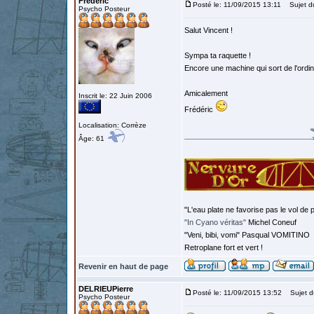
Frédéric
Posté le: 11/09/2015 13:11
Sujet d
Psycho Posteur
Salut Vincent !
Sympa ta raquette !
Encore une machine qui sort de l'ordin
Amicalement
Inscrit le: 22 Juin 2006
Frédéric
Localisation: Corrèze
Âge: 61
"L'eau plate ne favorise pas le vol de p
"In Cyano véritas"
Michel Coneuf
"Veni, bibi, vomi" Pasqual VOMITINO
Retroplane fort et vert !
Revenir en haut de page
DELRIEUPierre
Posté le: 11/09/2015 13:52
Sujet d
Psycho Posteur