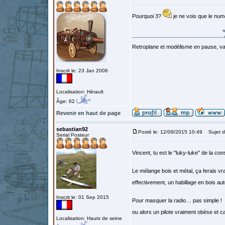
Pourquoi 3?
je ne vois que le numé
Retroplane et modélisme en pause, van
Inscrit le: 23 Jan 2006
Localisation: Hérault
Âge: 62
Revenir en haut de page
sebastian92
Posté le: 12/09/2015 10:49
Sujet d
Serial Posteur
Vincent, tu est le "luky-luke" de la c
Le mélange bois et métal, ça ferais vr
effectivement, un habillage en bois a
Inscrit le: 01 Sep 2015
Pour masquer la radio… pas simple !
ou alors un pilote vraiment obèse et c
Localisation: Hauts de seine