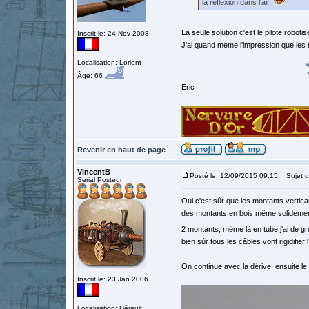
la réflexion dans l'air.
La seule solution c'est le pilote roboti
Inscrit le: 24 Nov 2008
J'ai quand meme l'impression que les 
Localisation: Lorient
Âge: 66
Eric
Revenir en haut de page
VincentB
Posté le: 12/09/2015 09:15
Sujet d
Serial Posteur
Oui c'est sûr que les montants verticau
des montants en bois même solidement b
2 montants, même là en tube j'ai de gr
bien sûr tous les câbles vont rigidifier
On continue avec la dérive, ensuite le 
Inscrit le: 23 Jan 2006
Localisation: Hérault