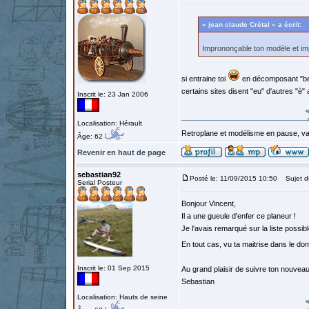
« jean claude Crétal » a écrit:
Imprononçable ton modèle et imp
si entraine toi
en décomposant "beu
certains sites disent "eu" d'autres "è"
Inscrit le: 23 Jan 2006
Localisation: Hérault
Retroplane et modélisme en pause, van
Âge: 62
Revenir en haut de page
sebastian92
Posté le: 11/09/2015 10:50
Sujet d
Serial Posteur
Bonjour Vincent,
Il a une gueule d'enfer ce planeur !
Je l'avais remarqué sur la liste possib
En tout cas, vu ta maitrise dans le do
Inscrit le: 01 Sep 2015
Au grand plaisir de suivre ton nouveau
Sebastian
Localisation: Hauts de seine