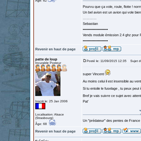
Âge: 62
Pourvu que ça vole, roule, flotte ! norm
Un bel avion est un avion qui vole bie
…………
Sebastian
••••••••••••••••••••
Vends module émission 2.4 ghz pour F
••••••••••••••••••••
Revenir en haut de page
patte de loup
Posté le: 11/09/2015 12:35
Sujet d
Incurable Posteur
super Vincent
Au moins celui il est insensible au vent
Si tu entoile le fuselage , tu peux peut
Bref je vais suivre ce sujet avec atten
Inscrit le: 25 Jan 2006
Pat'
Localisation: Alsace
(Strasbourg)
Un "prédateur" des pentes de France
Âge: 68
Revenir en haut de page