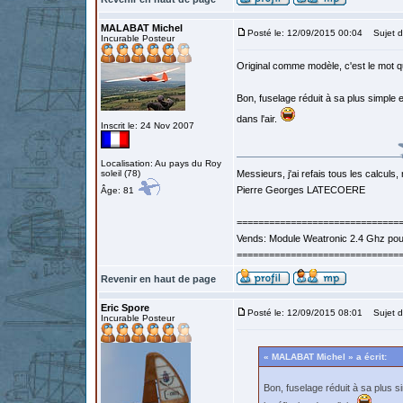
MALABAT Michel
Posté le: 12/09/2015 00:04
Sujet d
Incurable Posteur
Original comme modèle, c'est le mot qui
Bon, fuselage réduit à sa plus simple e
dans l'air.
Inscrit le: 24 Nov 2007
Localisation: Au pays du Roy
soleil (78)
Messieurs, j'ai refais tous les calculs, 
Pierre Georges LATECOERE
Âge: 81
==============================
Vends: Module Weatronic 2.4 Ghz po
==============================
Revenir en haut de page
Eric Spore
Posté le: 12/09/2015 08:01
Sujet d
Incurable Posteur
« MALABAT Michel » a écrit:
Bon, fuselage réduit à sa plus s