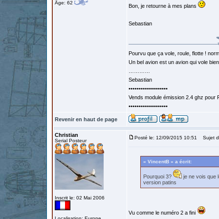
Âge: 62
Bon, je retourne à mes plans
Sebastian
Pourvu que ça vole, roule, flotte ! norm
Un bel avion est un avion qui vole bie
…………
Sebastian
••••••••••••••••••••
Vends module émission 2.4 ghz pour F
••••••••••••••••••••
Revenir en haut de page
Christian
Posté le: 12/09/2015 10:51
Sujet d
Serial Posteur
« VincentB » a écrit:
Pourquoi 3?
je ne vois que 
version patins
Inscrit le: 02 Mai 2006
Vu comme le numéro 2 a fini
Localisation: Europe