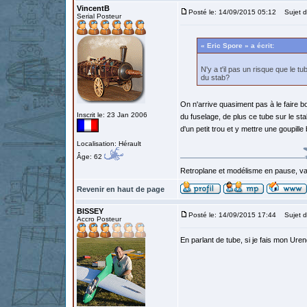
VincentB
Posté le: 14/09/2015 05:12
Sujet d
Serial Posteur
« Eric Spore » a écrit:
N'y a t'il pas un risque que le tu
du stab?
On n'arrive quasiment pas à le faire b
Inscrit le: 23 Jan 2006
du fuselage, de plus ce tube sur le st
d'un petit trou et y mettre une goupille
Localisation: Hérault
Âge: 62
Retroplane et modélisme en pause, van
Revenir en haut de page
BISSEY
Posté le: 14/09/2015 17:44
Sujet d
Accro Posteur
En parlant de tube, si je fais mon Uren