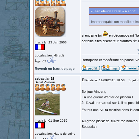
« jean claude Crétal » a écrit:
Imprononçable ton modèle et imp
si entraine toi
en décomposant "beu
certains sites disent "eu" d'autres "è"
Inscrit le: 23 Jan 2006
Localisation: Hérault
Retroplane et modélisme en pause, van
Âge: 62
Revenir en haut de page
sebastian92
Posté le: 11/09/2015 10:50
Sujet d
Serial Posteur
Bonjour Vincent,
Il a une gueule d'enfer ce planeur !
Je l'avais remarqué sur la liste possib
En tout cas, vu ta maitrise dans le do
Inscrit le: 01 Sep 2015
Au grand plaisir de suivre ton nouveau
Sebastian
Localisation: Hauts de seine