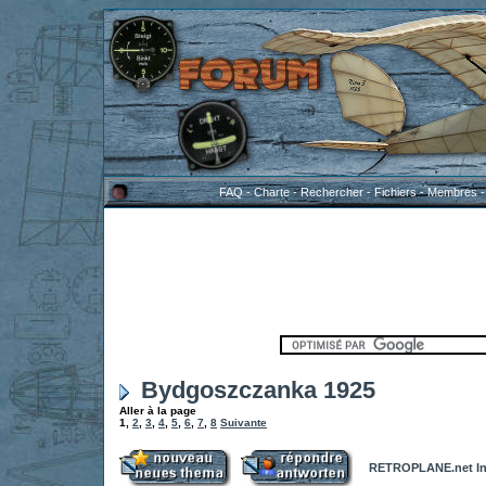
FAQ
-
Charte
-
Rechercher
-
Fichiers
-
Membres
Bydgoszczanka 1925
Aller à la page
1
,
2
,
3
,
4
,
5
,
6
,
7
,
8
Suivante
RETROPLANE.net In