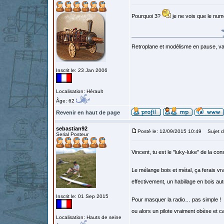
Pourquoi 3?
je ne vois que le numé
Retroplane et modélisme en pause, van
Inscrit le: 23 Jan 2006
Localisation: Hérault
Âge: 62
Revenir en haut de page
sebastian92
Posté le: 12/09/2015 10:49
Sujet d
Serial Posteur
Vincent, tu est le "luky-luke" de la c
Le mélange bois et métal, ça ferais vr
effectivement, un habillage en bois a
Inscrit le: 01 Sep 2015
Pour masquer la radio… pas simple !
ou alors un pilote vraiment obèse et c
Localisation: Hauts de seine