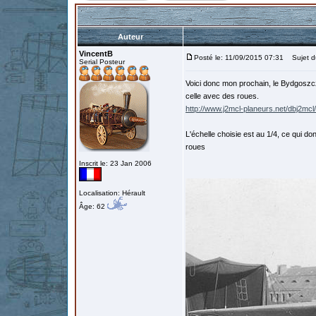
Auteur
VincentB
Posté le: 11/09/2015 07:31
Sujet d
Serial Posteur
Voici donc mon prochain, le Bydgoszcza
celle avec des roues.
http://www.j2mcl-planeurs.net/dbj2mc
L'échelle choisie est au 1/4, ce qui
roues
Inscrit le: 23 Jan 2006
Localisation: Hérault
Âge: 62