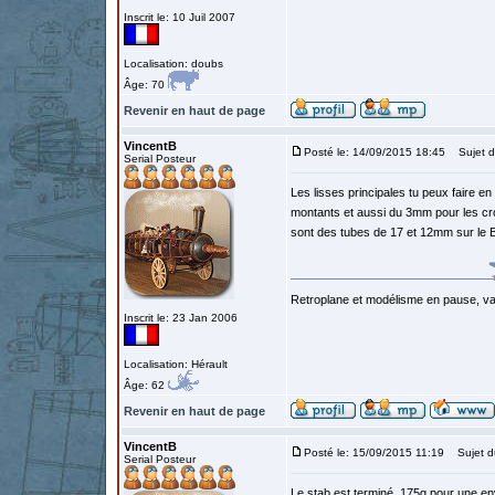
Inscrit le: 10 Juil 2007
Localisation: doubs
Âge: 70
Revenir en haut de page
VincentB
Posté le: 14/09/2015 18:45
Sujet d
Serial Posteur
Les lisses principales tu peux faire e
montants et aussi du 3mm pour les cro
sont des tubes de 17 et 12mm sur le 
Retroplane et modélisme en pause, van
Inscrit le: 23 Jan 2006
Localisation: Hérault
Âge: 62
Revenir en haut de page
VincentB
Posté le: 15/09/2015 11:19
Sujet d
Serial Posteur
Le stab est terminé, 175g pour une e