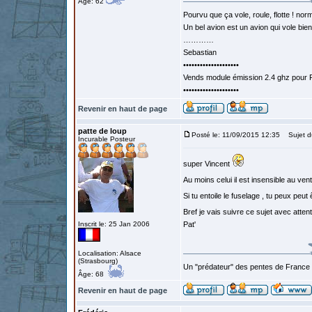
Âge: 62
Pourvu que ça vole, roule, flotte ! norm
Un bel avion est un avion qui vole bie
…………
Sebastian
••••••••••••••••••••
Vends module émission 2.4 ghz pour F
••••••••••••••••••••
Revenir en haut de page
patte de loup
Posté le: 11/09/2015 12:35
Sujet d
Incurable Posteur
super Vincent
Au moins celui il est insensible au vent
Si tu entoile le fuselage , tu peux peut
Bref je vais suivre ce sujet avec atten
Inscrit le: 25 Jan 2006
Pat'
Localisation: Alsace
(Strasbourg)
Un "prédateur" des pentes de France
Âge: 68
Revenir en haut de page