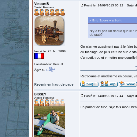
VincentB
Posté le: 14/09/2015 05:12
Sujet d
Serial Posteur
« Eric Spore » a écrit:
N'y a t'il pas un risque que le tu
du stab?
On n'arrive quasiment pas à le faire b
Inscrit le: 23 Jan 2006
du fuselage, de plus ce tube sur le st
d'un petit trou et y mettre une goupille
Localisation: Hérault
Âge: 62
Retroplane et modélisme en pause, van
Revenir en haut de page
BISSEY
Posté le: 14/09/2015 17:44
Sujet d
Accro Posteur
En parlant de tube, si je fais mon Uren