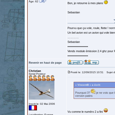
Âge: 62
Bon, je retourne à mes plans
Sebastian
Pourvu que ça vole, roule, flotte ! norm
Un bel avion est un avion qui vole bie
…………
Sebastian
••••••••••••••••••••
Vends module émission 2.4 ghz pour F
••••••••••••••••••••
Revenir en haut de page
Christian
Posté le: 12/09/2015 10:51
Sujet d
Serial Posteur
« VincentB » a écrit:
Pourquoi 3?
je ne vois que 
version patins
Inscrit le: 02 Mai 2006
Vu comme le numéro 2 a fini
Localisation: Europe