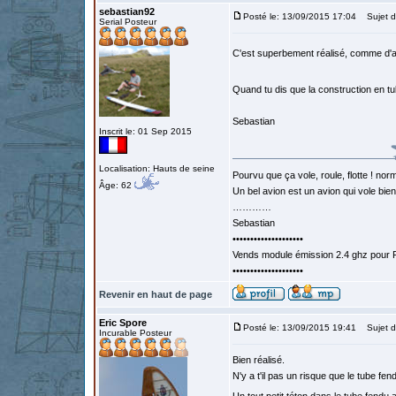
sebastian92
Posté le: 13/09/2015 17:04
Sujet d
Serial Posteur
C'est superbement réalisé, comme d'a
Quand tu dis que la construction en tu
Sebastian
Inscrit le: 01 Sep 2015
Localisation: Hauts de seine
Pourvu que ça vole, roule, flotte ! norm
Âge: 62
Un bel avion est un avion qui vole bie
…………
Sebastian
••••••••••••••••••••
Vends module émission 2.4 ghz pour F
••••••••••••••••••••
Revenir en haut de page
Eric Spore
Posté le: 13/09/2015 19:41
Sujet d
Incurable Posteur
Bien réalisé.
N'y a t'il pas un risque que le tube fen