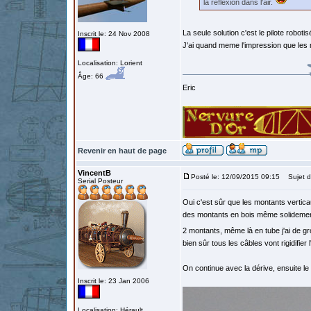
la réflexion dans l'air.
La seule solution c'est le pilote roboti
Inscrit le: 24 Nov 2008
J'ai quand meme l'impression que les 
Localisation: Lorient
Âge: 66
Eric
Revenir en haut de page
VincentB
Posté le: 12/09/2015 09:15
Sujet d
Serial Posteur
Oui c'est sûr que les montants verticau
des montants en bois même solidement b
2 montants, même là en tube j'ai de gr
bien sûr tous les câbles vont rigidifier
On continue avec la dérive, ensuite le 
Inscrit le: 23 Jan 2006
Localisation: Hérault