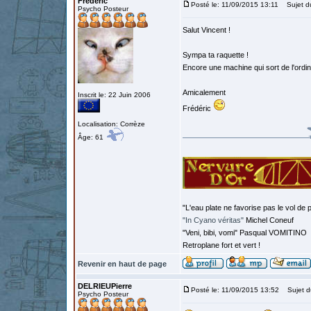
Frédéric
Posté le: 11/09/2015 13:11
Sujet d
Psycho Posteur
Salut Vincent !
Sympa ta raquette !
Encore une machine qui sort de l'ordin
Amicalement
Inscrit le: 22 Juin 2006
Frédéric
Localisation: Corrèze
Âge: 61
"L'eau plate ne favorise pas le vol de p
"In Cyano véritas"
Michel Coneuf
"Veni, bibi, vomi" Pasqual VOMITINO
Retroplane fort et vert !
Revenir en haut de page
DELRIEUPierre
Posté le: 11/09/2015 13:52
Sujet d
Psycho Posteur