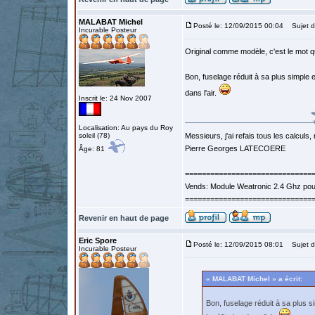
MALABAT Michel
Posté le: 12/09/2015 00:04
Sujet d
Incurable Posteur
Original comme modèle, c'est le mot qui
Bon, fuselage réduit à sa plus simple e
dans l'air.
Inscrit le: 24 Nov 2007
Localisation: Au pays du Roy
soleil (78)
Messieurs, j'ai refais tous les calculs, 
Pierre Georges LATECOERE
Âge: 81
==============================
Vends: Module Weatronic 2.4 Ghz po
==============================
Revenir en haut de page
Eric Spore
Posté le: 12/09/2015 08:01
Sujet d
Incurable Posteur
« MALABAT Michel » a écrit:
Bon, fuselage réduit à sa plus s