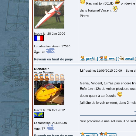
Pas mal ton BEUD
on devine 
dans l'original Vincent
Pierre
Inscrit le: 28 Jan 2006
Localisation: Arvert 17530
Âge: 76
Revenir en haut de page
RichardP
Posté le: 11/09/2015 20:09
Sujet d
Accro Posteur
Génial, Vincent, tu n'as pas encore fi
Enfin 1mn 12s de vol en plusieurs ess
doute quant à ta réussite
j'ai hâte de le voir terminé, dans 2 mo
Inscrit le: 26 Oct 2012
Si le problème a une solution, il ne sert
Localisation: ALENCON
Âge: 77
Revenir en haut de page