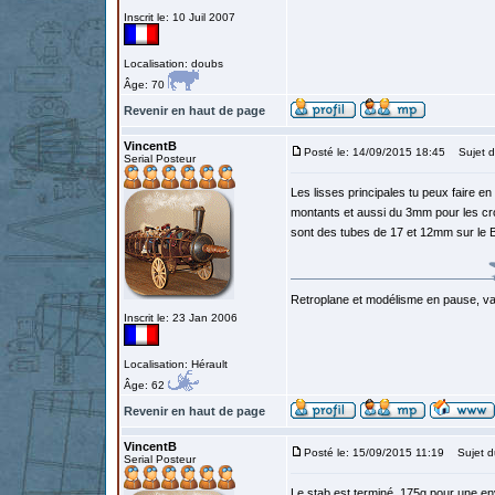
Inscrit le: 10 Juil 2007
Localisation: doubs
Âge: 70
Revenir en haut de page
VincentB
Posté le: 14/09/2015 18:45
Sujet d
Serial Posteur
Les lisses principales tu peux faire e
montants et aussi du 3mm pour les cro
sont des tubes de 17 et 12mm sur le 
Retroplane et modélisme en pause, van
Inscrit le: 23 Jan 2006
Localisation: Hérault
Âge: 62
Revenir en haut de page
VincentB
Posté le: 15/09/2015 11:19
Sujet d
Serial Posteur
Le stab est terminé, 175g pour une e