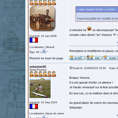
« jean claude Crétal » a écrit:
Imprononçable ton modèle et imp
si entraine toi
en décomposant "beu
certains sites disent "eu" d'autres "è"
Inscrit le: 23 Jan 2006
Localisation: Hérault
Retroplane et modélisme en pause, van
Âge: 62
Revenir en haut de page
sebastian92
Posté le: 11/09/2015 10:50
Sujet d
Serial Posteur
Bonjour Vincent,
Il a une gueule d'enfer ce planeur !
Je l'avais remarqué sur la liste possib
En tout cas, vu ta maitrise dans le do
Inscrit le: 01 Sep 2015
Au grand plaisir de suivre ton nouveau
Sebastian
Localisation: Hauts de seine