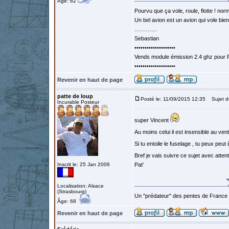
Âge: 62
Pourvu que ça vole, roule, flotte ! norm
Un bel avion est un avion qui vole bie
…………
Sebastian
••••••••••••••••••••
Vends module émission 2.4 ghz pour F
••••••••••••••••••••
Revenir en haut de page
patte de loup
Posté le: 11/09/2015 12:35
Sujet d
Incurable Posteur
super Vincent
Au moins celui il est insensible au vent
Si tu entoile le fuselage , tu peux peut
Bref je vais suivre ce sujet avec atten
Inscrit le: 25 Jan 2006
Pat'
Localisation: Alsace
(Strasbourg)
Un "prédateur" des pentes de France
Âge: 68
Revenir en haut de page