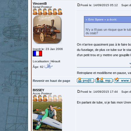
VincentB
Posté le: 14/09/2015 05:12
Sujet d
Serial Posteur
« Eric Spore » a écrit:
N'y a t'il pas un risque que le tu
du stab?
On n'arrive quasiment pas à le faire b
Inscrit le: 23 Jan 2006
du fuselage, de plus ce tube sur le st
d'un petit trou et y mettre une goupille
Localisation: Hérault
Âge: 62
Retroplane et modélisme en pause, van
Revenir en haut de page
BISSEY
Posté le: 14/09/2015 17:44
Sujet d
Accro Posteur
En parlant de tube, si je fais mon Uren