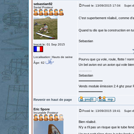
sebastian92
Posté le: 13/09/2015 17:04
Sujet d
Serial Posteur
C'est superbement réalisé, comme d'a
Quand tu dis que la construction en tu
Sebastian
Inscrit le: 01 Sep 2015
Localisation: Hauts de seine
Pourvu que ça vole, roule, flotte ! norm
Âge: 62
Un bel avion est un avion qui vole bie
…………
Sebastian
••••••••••••••••••••
Vends module émission 2.4 ghz pour F
••••••••••••••••••••
Revenir en haut de page
Eric Spore
Posté le: 13/09/2015 19:41
Sujet d
Incurable Posteur
Bien réalisé.
N'y a t'il pas un risque que le tube fen