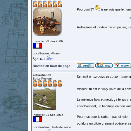
Pourquoi 3?
je ne vois que le numé
Retroplane et modélisme en pause, van
Inscrit le: 23 Jan 2006
Localisation: Hérault
Âge: 62
Revenir en haut de page
sebastian92
Posté le: 12/09/2015 10:49
Sujet d
Serial Posteur
Vincent, tu est le "luky-luke" de la c
Le mélange bois et métal, ça ferais vr
effectivement, un habillage en bois a
Inscrit le: 01 Sep 2015
Pour masquer la radio… pas simple !
ou alors un pilote vraiment obèse et c
Localisation: Hauts de seine