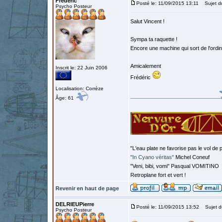
Frédéric
Posté le: 11/09/2015 13:11
Sujet d
Psycho Posteur
Salut Vincent !
Sympa ta raquette !
Encore une machine qui sort de l'ordin
Amicalement
Inscrit le: 22 Juin 2006
Frédéric
Localisation: Corrèze
Âge: 61
"L'eau plate ne favorise pas le vol de p
"In Cyano véritas"
Michel Coneuf
"Veni, bibi, vomi" Pasqual VOMITINO
Retroplane fort et vert !
Revenir en haut de page
DELRIEUPierre
Posté le: 11/09/2015 13:52
Sujet d
Psycho Posteur