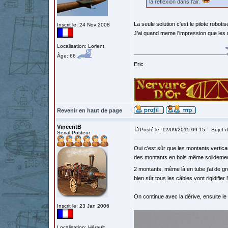
la réflexion dans l'air.
La seule solution c'est le pilote roboti
Inscrit le: 24 Nov 2008
J'ai quand meme l'impression que les 
Localisation: Lorient
Âge: 66
Eric
Revenir en haut de page
VincentB
Posté le: 12/09/2015 09:15
Sujet d
Serial Posteur
Oui c'est sûr que les montants verticau
des montants en bois même solidement b
2 montants, même là en tube j'ai de gr
bien sûr tous les câbles vont rigidifier
On continue avec la dérive, ensuite le 
Inscrit le: 23 Jan 2006
Localisation: Hérault