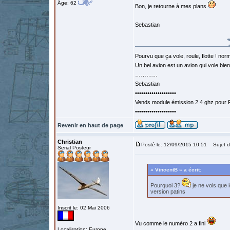
Âge: 62
Bon, je retourne à mes plans
Sebastian
Pourvu que ça vole, roule, flotte ! norm
Un bel avion est un avion qui vole bie
…………
Sebastian
••••••••••••••••••••
Vends module émission 2.4 ghz pour F
••••••••••••••••••••
Revenir en haut de page
Christian
Posté le: 12/09/2015 10:51
Sujet d
Serial Posteur
« VincentB » a écrit:
Pourquoi 3?
je ne vois que 
version patins
Inscrit le: 02 Mai 2006
Vu comme le numéro 2 a fini
Localisation: Europe