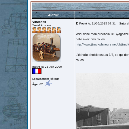
Auteur
VincentB
Posté le: 11/09/2015 07:31
Sujet d
Serial Posteur
Voici donc mon prochain, le Bydgoszcza
celle avec des roues.
http://www.j2mcl-planeurs.net/dbj2mc
L'échelle choisie est au 1/4, ce qui
roues
Inscrit le: 23 Jan 2006
Localisation: Hérault
Âge: 62