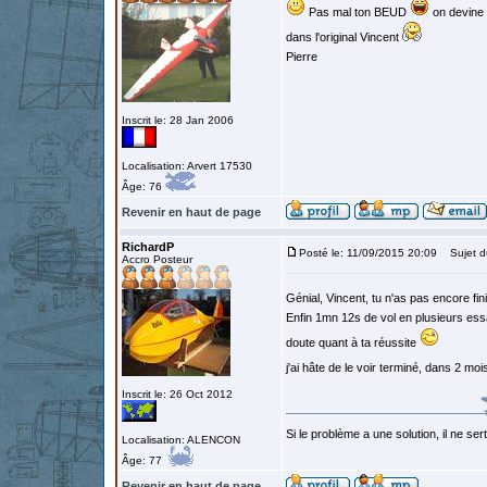
Pas mal ton BEUD
on devine 
dans l'original Vincent
Pierre
Inscrit le: 28 Jan 2006
Localisation: Arvert 17530
Âge: 76
Revenir en haut de page
RichardP
Posté le: 11/09/2015 20:09
Sujet d
Accro Posteur
Génial, Vincent, tu n'as pas encore fi
Enfin 1mn 12s de vol en plusieurs ess
doute quant à ta réussite
j'ai hâte de le voir terminé, dans 2 mo
Inscrit le: 26 Oct 2012
Si le problème a une solution, il ne sert
Localisation: ALENCON
Âge: 77
Revenir en haut de page