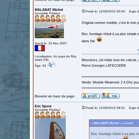
MALABAT Michel
Posté le: 12/09/2015 00:04
Sujet d
Incurable Posteur
Original comme modèle, c'est le mot qui
Bon, fuselage réduit à sa plus simple e
dans l'air.
Inscrit le: 24 Nov 2007
Localisation: Au pays du Roy
soleil (78)
Messieurs, j'ai refais tous les calculs, 
Pierre Georges LATECOERE
Âge: 81
==============================
Vends: Module Weatronic 2.4 Ghz po
==============================
Revenir en haut de page
Eric Spore
Posté le: 12/09/2015 08:01
Sujet d
Incurable Posteur
« MALABAT Michel » a écrit:
Bon, fuselage réduit à sa plus s