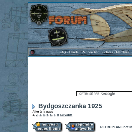
FAQ
-
Charte
-
Rechercher
-
Fichiers
-
Membres
Bydgoszczanka 1925
Aller à la page
1
,
2
,
3
,
4
,
5
,
6
,
7
,
8
Suivante
RETROPLANE.net In