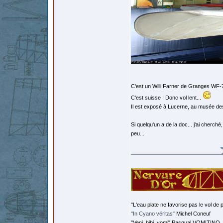
C'est un Willi Farner de Granges WF-
C'est suisse ! Donc vol lent...
Il est exposé à Lucerne, au musée des
Si quelqu'un a de la doc... j'ai cherché
peu...
"L'eau plate ne favorise pas le vol de p
"In Cyano véritas"
Michel Coneuf
"Veni, bibi, vomi" Pasqual VOMITINO