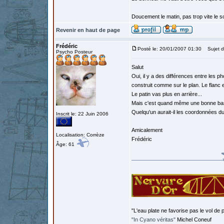
Doucement le matin, pas trop vite le so
Revenir en haut de page
Frédéric
Posté le: 20/01/2007 01:30
Sujet d
Psycho Posteur
Salut
Oui, il y a des différences entre les p
construit comme sur le plan. Le flanc es
Le patin vas plus en arrière...
Mais c'est quand même une bonne ba
Quelqu'un aurait-il les coordonnées du p
Inscrit le: 22 Juin 2006
Amicalement
Localisation: Corrèze
Frédéric
Âge: 61
"L'eau plate ne favorise pas le vol de p
"In Cyano véritas"
Michel Coneuf