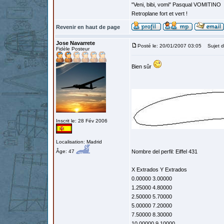
"Veni, bibi, vomi" Pasqual VOMITINO
Retroplane fort et vert !
Revenir en haut de page
Jose Navarrete
Posté le: 20/01/2007 03:05
Sujet d
Fidèle Posteur
Bien sûr
Inscrit le: 28 Fév 2006
Localisation: Madrid
Âge: 47
Nombre del perfil: Eiffel 431
X Extrados Y Extrados
0.00000 3.00000
1.25000 4.80000
2.50000 5.70000
5.00000 7.20000
7.50000 8.30000
10.00000 9.10000