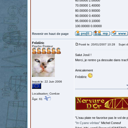
60.00000 2.00000
70.00000 1.40000
80.00000 0.90000
90.00000 0.40000
95.00000 0.10000
100.00000 0.00000
Revenir en haut de page
Frédéric
Posté le: 20/01/2007 10:28
Sujet d
Psycho Posteur
Salut José !
Merci, je rentre ça dessuite dans tracfo
Amicalement
Frédéric
Inscrit le: 22 Juin 2006
Localisation: Corrèze
Âge: 61
"L'eau plate ne favorise pas le vol de p
"In Cyano véritas"
Michel Coneuf