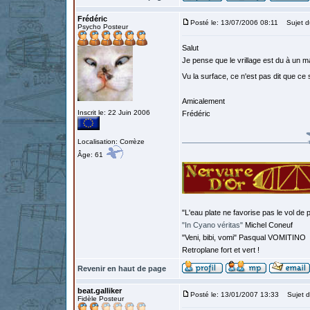
Frédéric
Posté le: 13/07/2006 08:11
Sujet d
Psycho Posteur
Salut
Je pense que le vrillage est du à un m
Vu la surface, ce n'est pas dit que ce 
Amicalement
Inscrit le: 22 Juin 2006
Frédéric
Localisation: Corrèze
Âge: 61
"L'eau plate ne favorise pas le vol de p
"In Cyano véritas"
Michel Coneuf
"Veni, bibi, vomi" Pasqual VOMITINO
Retroplane fort et vert !
Revenir en haut de page
beat.galliker
Posté le: 13/01/2007 13:33
Sujet d
Fidèle Posteur