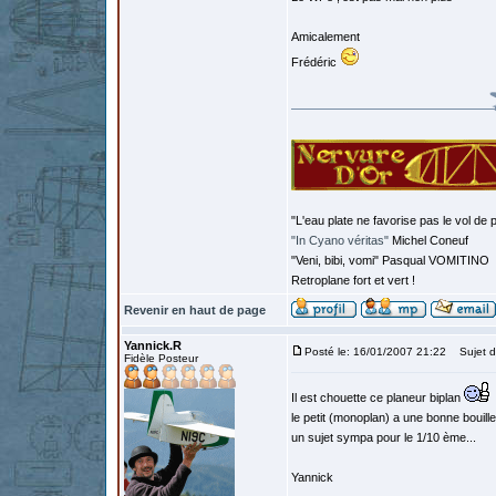
Amicalement
Frédéric
"L'eau plate ne favorise pas le vol de p
"In Cyano véritas"
Michel Coneuf
"Veni, bibi, vomi" Pasqual VOMITINO
Retroplane fort et vert !
Revenir en haut de page
Yannick.R
Posté le: 16/01/2007 21:22
Sujet d
Fidèle Posteur
Il est chouette ce planeur biplan
le petit (monoplan) a une bonne bouille 
un sujet sympa pour le 1/10 ème...
Yannick