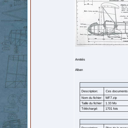
Amitiés
Alban
Description:
Ces documents e
Nom du fichier:
WF7.zip
Taille du fichier:
1.33 Mo
Téléchargé:
1701 fois