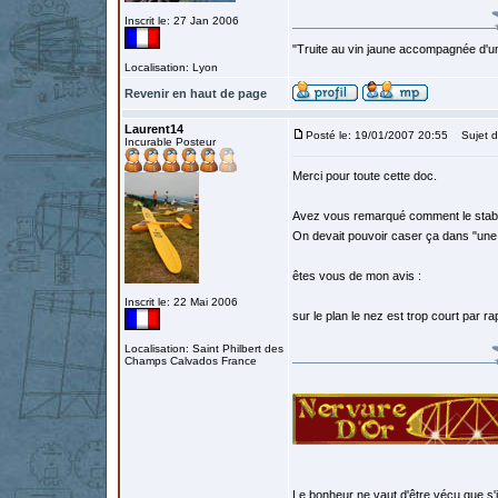
Inscrit le: 27 Jan 2006
"Truite au vin jaune accompagnée d'un
Localisation: Lyon
Revenir en haut de page
Laurent14
Posté le: 19/01/2007 20:55
Sujet d
Incurable Posteur
Merci pour toute cette doc.
Avez vous remarqué comment le stab
On devait pouvoir caser ça dans "une
êtes vous de mon avis :
Inscrit le: 22 Mai 2006
sur le plan le nez est trop court par r
Localisation: Saint Philbert des
Champs Calvados France
Le bonheur ne vaut d'être vécu que s'i