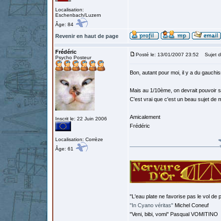
Localisation:
Eschenbach/Luzern
Âge: 84
Revenir en haut de page
Frédéric
Posté le: 13/01/2007 23:52
Sujet d
Psycho Posteur
Bon, autant pour moi, il y a du gauchi
Mais au 1/10ème, on devrait pouvoir s'e
C'est vrai que c'est un beau sujet de 
Amicalement
Inscrit le: 22 Juin 2006
Frédéric
Localisation: Corrèze
Âge: 61
"L'eau plate ne favorise pas le vol de p
"In Cyano véritas"
Michel Coneuf
"Veni, bibi, vomi" Pasqual VOMITINO