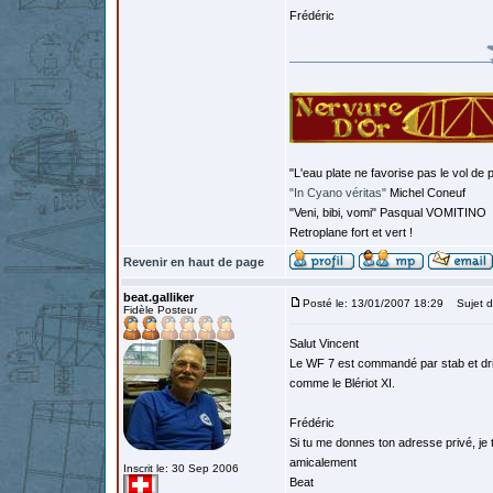
Frédéric
"L'eau plate ne favorise pas le vol de p
"In Cyano véritas"
Michel Coneuf
"Veni, bibi, vomi" Pasqual VOMITINO
Retroplane fort et vert !
Revenir en haut de page
beat.galliker
Posté le: 13/01/2007 18:29
Sujet d
Fidèle Posteur
Salut Vincent
Le WF 7 est commandé par stab et driv
comme le Blériot XI.
Frédéric
Si tu me donnes ton adresse privé, je
amicalement
Inscrit le: 30 Sep 2006
Beat