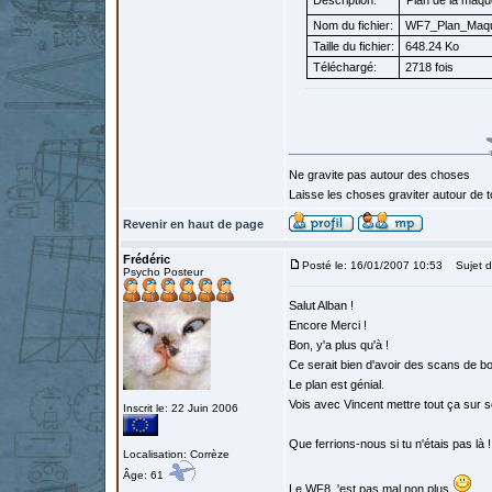
Description:
Plan de la maqu
Nom du fichier:
WF7_Plan_Maque
Taille du fichier:
648.24 Ko
Téléchargé:
2718 fois
Ne gravite pas autour des choses
Laisse les choses graviter autour de to
Revenir en haut de page
Frédéric
Posté le: 16/01/2007 10:53
Sujet d
Psycho Posteur
Salut Alban !
Encore Merci !
Bon, y'a plus qu'à !
Ce serait bien d'avoir des scans de bo
Le plan est génial.
Vois avec Vincent mettre tout ça sur s
Inscrit le: 22 Juin 2006
Que ferrions-nous si tu n'étais pas là !
Localisation: Corrèze
Âge: 61
Le WF8 ,'est pas mal non plus