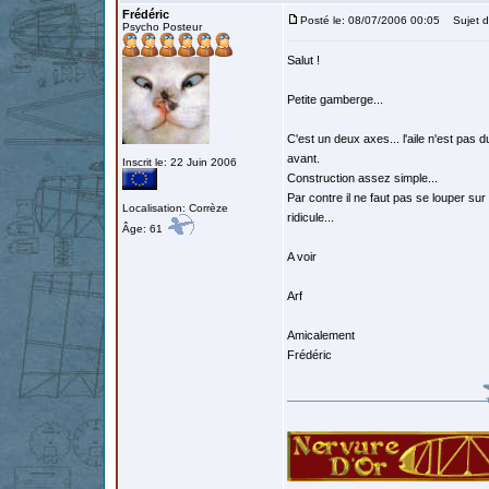
Frédéric
Posté le: 08/07/2006 00:05
Sujet d
Psycho Posteur
Salut !
Petite gamberge...
C'est un deux axes... l'aile n'est pas d
avant.
Inscrit le: 22 Juin 2006
Construction assez simple...
Par contre il ne faut pas se louper sur le
Localisation: Corrèze
ridicule...
Âge: 61
A voir
Arf
Amicalement
Frédéric