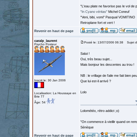
"L'eau plate ne favorise pas le vol de p
"In Cyano véritas"
Michel Coneuf
"Veni, bibi, vomi" Pasqual VOMITINO
Retroplane fort et vert !
Revenir en haut de page
caralp_laurent
Posté le: 13/07/2006 06:38
Sujet d
Psycho Posteur
Salut !
Oui, très beau sujet...
Mais bonjour les descentes au trou !
NB : le vrillage de l'aile me fait bien peu
Inscrit le: 30 Jan 2006
Que lui est-il arrivé ?
Lolo
Localisation: La Houssaye en
Brie 77
Âge: 54
Lolométéo, rétro addict ;o)
"On commence à vieillir quand on rem
Sénèque
Revenir en haut de page