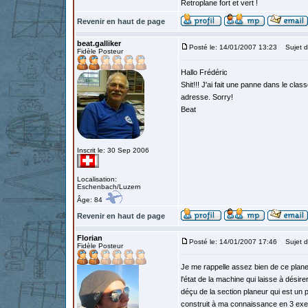
Retroplane fort et vert !
Revenir en haut de page
beat.galliker
Posté le: 14/01/2007 13:23
Sujet d
Fidèle Posteur
Hallo Frédéric
Shit!!! J'ai fait une panne dans le clas
adresse. Sorry!
Beat
Inscrit le: 30 Sep 2006
Localisation:
Eschenbach/Luzern
Âge: 84
Revenir en haut de page
Florian
Posté le: 14/01/2007 17:46
Sujet d
Fidèle Posteur
Je me rappelle assez bien de ce planeu
l'état de la machine qui laisse à désir
déçu de la section planeur qui est un p
construit à ma connaissance en 3 exem