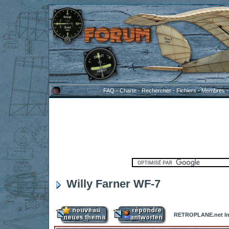
FAQ
-
Charte
-
Rechercher
-
Fichiers
-
Membres
Willy Farner WF-7
RETROPLANE.net In