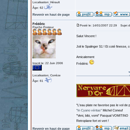
Localisation: Hérault
Âge: 62
Revenir en haut de page
Frédéric
Posté le: 14/01/2007 22:29
Sujet d
Psycho Posteur
Salut Vincent !
Joli le Spalinger S1 ! Et coté finesse, 
Amicalement
Inscrit le: 22 Juin 2006
Frédéric
Localisation: Corrèze
Âge: 61
"L'eau plate ne favorise pas le vol de p
"In Cyano véritas"
Michel Coneuf
"Veni, bibi, vomi" Pasqual VOMITINO
Retroplane fort et vert !
Revenir en haut de page