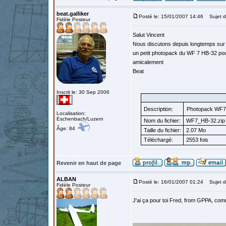
beat.galliker
Posté le: 15/01/2007 14:46
Sujet d
Fidèle Posteur
Salut Vincent
Nous discutons depuis longtemps sur u
un petit photopack du WF 7 HB-32 pou
amicalement
Beat
Inscrit le: 30 Sep 2006
Description:
Photopack WF7
Localisation:
Eschenbach/Luzern
Nom du fichier:
WF7_HB-32.zip
Âge: 84
Taille du fichier:
2.07 Mo
Téléchargé:
2553 fois
Revenir en haut de page
ALBAN
Posté le: 16/01/2007 01:24
Sujet d
Fidèle Posteur
J'ai ça pour toi Fred, from GPPA, com