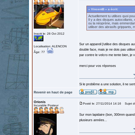
« VincentB » a écrit:
Actuellement tu utilises quoi pour
Il y a des disques autocollants, 
ou la néoprène, mais emmerdant 
utiliser des abrasifs grippants, 
Inscrit le: 26 Oct 2012
Sur un appareil j'utilise des disques au
Localisation: ALENCON
double face, mais je ne dois pas utilise
Âge: 77
par contre le velcro me tente bien, je
merci pour vos réponses
Si le problème a une solution, il ne sert
Revenir en haut de page
Orionis
Posté le: 27/11/2014 14:16
Sujet d
Incurable Posteur
Sur mon lapidaire (bon, 300mm quand m
plusieurs années...