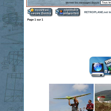
Montrer les messages depuis:
RETROPLANE.net In
Page
1
sur
1