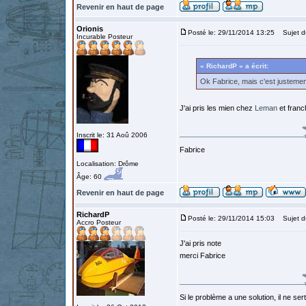
Revenir en haut de page
Orionis
Posté le: 29/11/2014 13:25
Sujet d
Incurable Posteur
« RichardP » a écrit:
Ok Fabrice, mais c'est justemen
J'ai pris les mien chez
Leman
et franc
Inscrit le: 31 Aoû 2006
Fabrice
Localisation: Drôme
Âge: 60
Revenir en haut de page
RichardP
Posté le: 29/11/2014 15:03
Sujet d
Accro Posteur
J'ai pris note
merci Fabrice
Si le problème a une solution, il ne sert