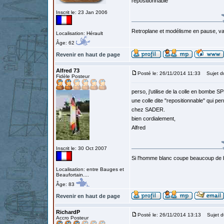
repositionnable
Inscrit le: 23 Jan 2006
Retroplane et modélisme en pause, van
Localisation: Hérault
Âge: 62
Revenir en haut de page
Alfred 73
Posté le: 26/11/2014 11:33
Sujet d
Fidèle Posteur
perso, j'utilise de la colle en bombe
une colle dite "repositionnable" qui p
chez SADER.
bien cordialement,
Alfred
Inscrit le: 30 Oct 2007
Si l'homme blanc coupe beaucoup de bois
Localisation: entre Bauges et
Beaufortain....
Âge: 83
Revenir en haut de page
RichardP
Posté le: 26/11/2014 13:13
Sujet d
Accro Posteur