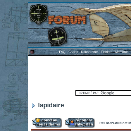
FAQ
-
Charte
-
Rechercher
-
Fichiers
-
Membres
lapidaire
RETROPLANE.net In