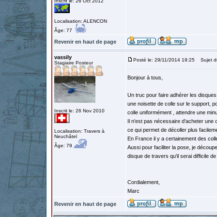
Inscrit le: 26 Oct 2012
Localisation: ALENCON
Âge: 77
Revenir en haut de page
vassily
Posté le: 29/11/2014 19:25
Sujet d
Stagiaire Posteur
Bonjour à tous,
Un truc pour faire adhérer les disques q
une noisette de colle sur le support, 
Inscrit le: 26 Nov 2010
colle uniformément , attendre une minu
Il n'est pas nécessaire d'acheter une co
ce qui permet de décoller plus facilem
Localisation: Travers à
Neuchâtel
En France il y a certainement des col
Âge: 79
Aussi pour faciliter la pose, je découp
disque de travers qu'il serai difficile de
Cordialement,
Marc
Revenir en haut de page