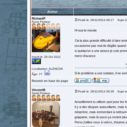
Auteur
RichardP
Posté le: 26/11/2014 09:17
Sujet du
Accro Posteur
Hi tout le monde
J'ai la plus grande difficulté à faire te
occasionne pas mal de dégâts quand je
si quelqu'un a une astuce je suis pren
merci d'avance
Inscrit le: 26 Oct 2012
Localisation: ALENCON
Si le problème a une solution, il ne sert
Âge: 77
Revenir en haut de page
VincentB
Posté le: 26/11/2014 09:38
Sujet d
Serial Posteur
Actuellement tu utilises quoi pour les fa
Il y a des disques autocollants, mais t
néoprène, mais emmerdant à nettoyer qu
grippants, mais là aussi ça revient plu
Perso j'utilise ceux à velcro, d'autre