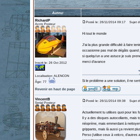
Auteur
RichardP
Posté le: 26/11/2014 09:17
Sujet du
Accro Posteur
Hi tout le monde
J'ai la plus grande difficulté à faire te
occasionne pas mal de dégâts quand je
si quelqu'un a une astuce je suis pren
merci d'avance
Inscrit le: 26 Oct 2012
Localisation: ALENCON
Si le problème a une solution, il ne sert
Âge: 77
Revenir en haut de page
VincentB
Posté le: 26/11/2014 09:38
Sujet d
Serial Posteur
Actuellement tu utilises quoi pour les fa
Il y a des disques autocollants, mais t
néoprène, mais emmerdant à nettoyer qu
grippants, mais là aussi ça revient plu
Perso j'utilise ceux à velcro, d'autre