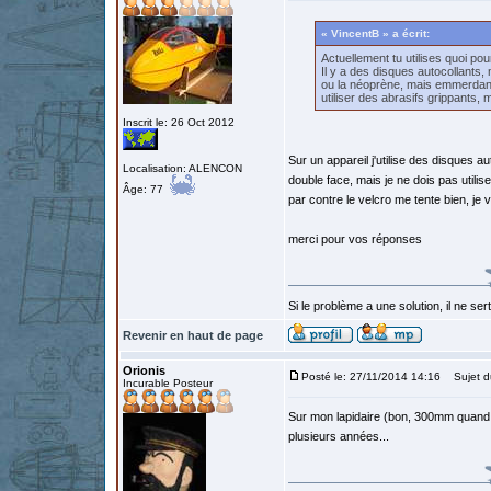
« VincentB » a écrit:
Actuellement tu utilises quoi pour
Il y a des disques autocollants, 
ou la néoprène, mais emmerdant 
utiliser des abrasifs grippants, 
Inscrit le: 26 Oct 2012
Sur un appareil j'utilise des disques au
Localisation: ALENCON
double face, mais je ne dois pas utilise
Âge: 77
par contre le velcro me tente bien, je
merci pour vos réponses
Si le problème a une solution, il ne sert
Revenir en haut de page
Orionis
Posté le: 27/11/2014 14:16
Sujet d
Incurable Posteur
Sur mon lapidaire (bon, 300mm quand m
plusieurs années...