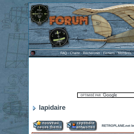
FAQ
-
Charte
-
Rechercher
-
Fichiers
-
Membres
lapidaire
RETROPLANE.net In