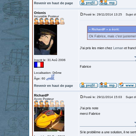
Revenir en haut de page
Orionis
Posté le: 29/11/2014 13:25
Sujet d
Incurable Posteur
« RichardP » a écrit:
Ok Fabrice, mais c'est justemen
J'ai pris les mien chez
Leman
et franc
Inscrit le: 31 Aoû 2006
Fabrice
Localisation: Drôme
Âge: 60
Revenir en haut de page
RichardP
Posté le: 29/11/2014 15:03
Sujet d
Accro Posteur
J'ai pris note
merci Fabrice
Si le problème a une solution, il ne sert