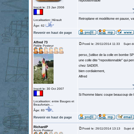
repositionnable
Inscrit le: 23 Jan 2006
Retroplane et modélisme en pause, van
Localisation: Hérault
Âge: 62
Revenir en haut de page
Alfred 73
Posté le: 26/11/2014 11:33
Sujet d
Fidèle Posteur
perso, j'utilise de la colle en bombe
une colle dite "repositionnable" qui p
chez SADER.
bien cordialement,
Alfred
Inscrit le: 30 Oct 2007
Si l'homme blanc coupe beaucoup de bois
Localisation: entre Bauges et
Beaufortain....
Âge: 83
Revenir en haut de page
RichardP
Posté le: 26/11/2014 13:13
Sujet d
Accro Posteur