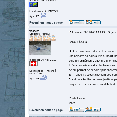
Inscrit le: 26 Oct 2012
Localisation: ALENCON
Âge: 77
Revenir en haut de page
vassily
Posté le: 29/11/2014 19:25
Sujet d
Stagiaire Posteur
Bonjour à tous,
Un truc pour faire adhérer les disques q
une noisette de colle sur le support, 
Inscrit le: 26 Nov 2010
colle uniformément , attendre une minu
Il n'est pas nécessaire d'acheter une co
ce qui permet de décoller plus facilem
Localisation: Travers à
Neuchâtel
En France il y a certainement des col
Âge: 79
Aussi pour faciliter la pose, je découp
disque de travers qu'il serai difficile de
Cordialement,
Marc
Revenir en haut de page