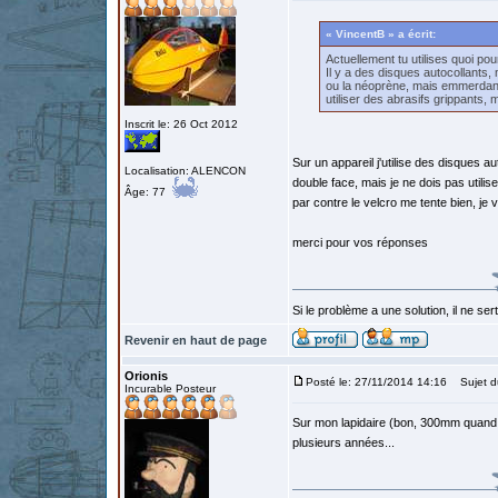
« VincentB » a écrit:
Actuellement tu utilises quoi pour
Il y a des disques autocollants, 
ou la néoprène, mais emmerdant 
utiliser des abrasifs grippants, 
Inscrit le: 26 Oct 2012
Sur un appareil j'utilise des disques au
Localisation: ALENCON
double face, mais je ne dois pas utilise
Âge: 77
par contre le velcro me tente bien, je
merci pour vos réponses
Si le problème a une solution, il ne sert
Revenir en haut de page
Orionis
Posté le: 27/11/2014 14:16
Sujet d
Incurable Posteur
Sur mon lapidaire (bon, 300mm quand m
plusieurs années...