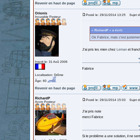
Revenir en haut de page
Orionis
Posté le: 29/11/2014 13:25
Sujet d
Incurable Posteur
« RichardP » a écrit:
Ok Fabrice, mais c'est justemen
J'ai pris les mien chez
Leman
et franc
Inscrit le: 31 Aoû 2006
Fabrice
Localisation: Drôme
Âge: 60
Revenir en haut de page
RichardP
Posté le: 29/11/2014 15:03
Sujet d
Accro Posteur
J'ai pris note
merci Fabrice
Si le problème a une solution, il ne sert