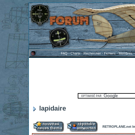
FAQ
-
Charte
-
Rechercher
-
Fichiers
-
Membres
lapidaire
RETROPLANE.net In