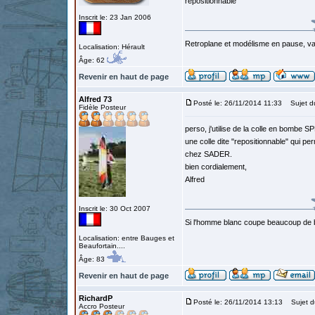
repositionnable
Inscrit le: 23 Jan 2006
Retroplane et modélisme en pause, van
Localisation: Hérault
Âge: 62
Revenir en haut de page
Alfred 73
Posté le: 26/11/2014 11:33
Sujet d
Fidèle Posteur
perso, j'utilise de la colle en bombe
une colle dite "repositionnable" qui p
chez SADER.
bien cordialement,
Alfred
Inscrit le: 30 Oct 2007
Si l'homme blanc coupe beaucoup de bois
Localisation: entre Bauges et
Beaufortain....
Âge: 83
Revenir en haut de page
RichardP
Posté le: 26/11/2014 13:13
Sujet d
Accro Posteur