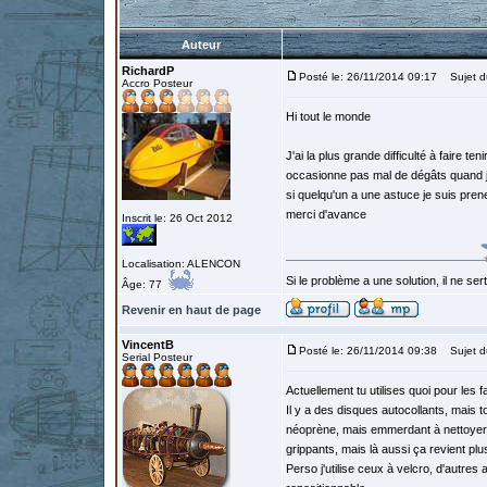
Auteur
RichardP
Posté le: 26/11/2014 09:17
Sujet du
Accro Posteur
Hi tout le monde
J'ai la plus grande difficulté à faire te
occasionne pas mal de dégâts quand je
si quelqu'un a une astuce je suis pren
merci d'avance
Inscrit le: 26 Oct 2012
Localisation: ALENCON
Si le problème a une solution, il ne sert
Âge: 77
Revenir en haut de page
VincentB
Posté le: 26/11/2014 09:38
Sujet d
Serial Posteur
Actuellement tu utilises quoi pour les fa
Il y a des disques autocollants, mais t
néoprène, mais emmerdant à nettoyer qu
grippants, mais là aussi ça revient plu
Perso j'utilise ceux à velcro, d'autre