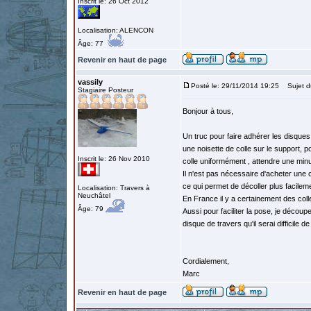
Inscrit le: 26 Oct 2012
Localisation: ALENCON
Âge: 77
Revenir en haut de page
vassily
Posté le: 29/11/2014 19:25
Sujet d
Stagiaire Posteur
Bonjour à tous,
Un truc pour faire adhérer les disques q
une noisette de colle sur le support, 
Inscrit le: 26 Nov 2010
colle uniformément , attendre une minu
Il n'est pas nécessaire d'acheter une co
ce qui permet de décoller plus facilem
Localisation: Travers à
Neuchâtel
En France il y a certainement des col
Âge: 79
Aussi pour faciliter la pose, je découp
disque de travers qu'il serai difficile de
Cordialement,
Marc
Revenir en haut de page