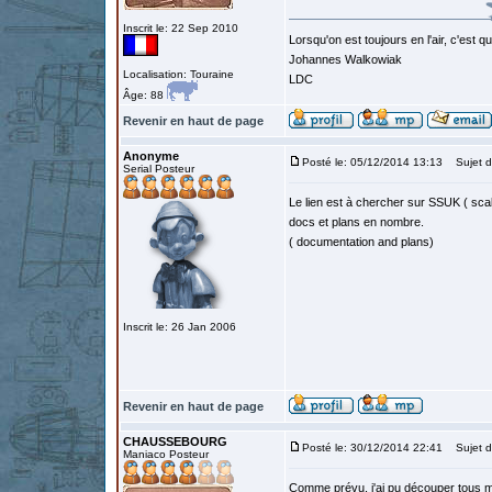
Inscrit le: 22 Sep 2010
Lorsqu'on est toujours en l'air, c'est 
Johannes Walkowiak
Localisation: Touraine
LDC
Âge: 88
Revenir en haut de page
Anonyme
Posté le: 05/12/2014 13:13
Sujet d
Serial Posteur
Le lien est à chercher sur SSUK ( scale
docs et plans en nombre.
( documentation and plans)
Inscrit le: 26 Jan 2006
Revenir en haut de page
CHAUSSEBOURG
Posté le: 30/12/2014 22:41
Sujet d
Maniaco Posteur
Comme prévu, j'ai pu découper tous m