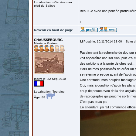
Localisation: - Genève - au
pied du Salève -
Beau CV avec une pensée particulière 
L
Revenir en haut de page
CHAUSSEBOURG
Posté le: 16/11/2014 13:00
Sujet d
Maniaco Posteur
Passionnant la recherche de doc sur u
voit apparaître une solution, puis d'au
des solutions à la porte de chez soi...
Hors de mes possibilités de créer un 
se referme presque avant de l'avoir ou
Inscrit le: 22 Sep 2010
Une certitude: mes couples fuselage 
Oui, mais à condition d'avoir les plan
coup de pouce avec de la doc anglaise
Localisation: Touraine
de reprographie qui peut me sortir me
Âge: 88
C'est pas beau ça!
En attendant, j'ai fait commencé officie