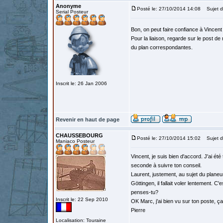
Anonyme
Posté le: 27/10/2014 14:08
Sujet d
Serial Posteur
Bon, on peut faire confiance à Vincent
Pour la liaison, regarde sur le post d
du plan correspondantes.
Inscrit le: 26 Jan 2006
Revenir en haut de page
CHAUSSEBOURG
Posté le: 27/10/2014 15:02
Sujet d
Maniaco Posteur
Vincent, je suis bien d'accord. J'ai ét
seconde à suivre ton conseil.
Laurent, justement, au sujet du planeur 
Göttingen, il fallait voler lentement. 
penses-tu?
Inscrit le: 22 Sep 2010
OK Marc, j'ai bien vu sur ton poste, ç
Pierre
Localisation: Touraine