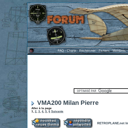
FAQ
-
Charte
-
Rechercher
-
Fichiers
-
Membres
VMA200 Milan Pierre
Aller à la page
1
,
2
,
3
,
4
,
5
,
6
Suivante
RETROPLANE.net In