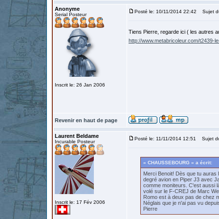
Anonyme
Posté le: 10/11/2014 22:42
Sujet d
Serial Posteur
Tiens Pierre, regarde ici ( les autres 
http://www.metabricoleur.com/t2439-le
Inscrit le: 26 Jan 2006
Revenir en haut de page
Laurent Beldame
Posté le: 11/11/2014 12:51
Sujet d
Incurable Posteur
« CHAUSSEBOURG » a écrit:
Merci Benoit! Dès que tu auras 
degré avion en Piper J3 avec Ja
comme moniteurs. C'est aussi là 
volé sur le F-CREJ de Marc Web
Romo est à deux pas de chez moi
Inscrit le: 17 Fév 2006
Néglais que je n'ai pas vu depui
Pierre