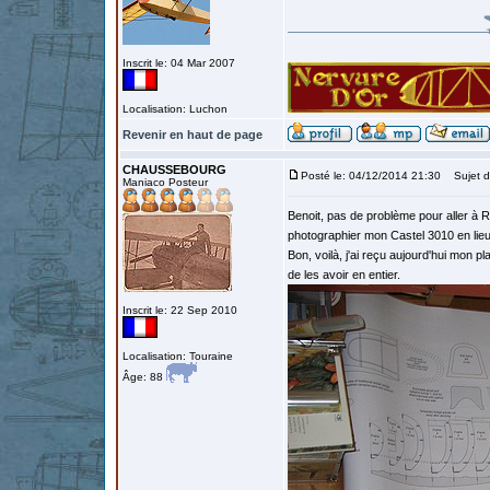
Inscrit le: 04 Mar 2007
Localisation: Luchon
Revenir en haut de page
CHAUSSEBOURG
Posté le: 04/12/2014 21:30
Sujet d
Maniaco Posteur
Benoit, pas de problème pour aller à
photographier mon Castel 3010 en lieu 
Bon, voilà, j'ai reçu aujourd'hui mon pl
de les avoir en entier.
Inscrit le: 22 Sep 2010
Localisation: Touraine
Âge: 88