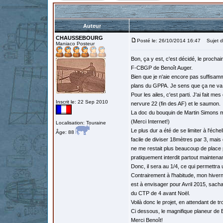
Auteur
CHAUSSEBOURG
Posté le: 26/10/2014 16:47
Sujet d
Maniaco Posteur
Bon, ça y est, c'est décidé, le proch
F-CBGP de Benoît Auger.
Bien que je n'aie encore pas suffisa
plans du GPPA. Je sens que ça ne va pa
Pour les ailes, c'est parti. J'ai fait 
Inscrit le: 22 Sep 2010
nervure 22 (fin des AF) et le saumon.
La doc du bouquin de Martin Simons m'a
(Merci Internet!)
Localisation: Touraine
Le plus dur a été de se limiter à l'éch
Âge: 88
facile de diviser 18mètres par 3, mais
ne me restait plus beaucoup de place pou
pratiquement interdit partout maintenan
Donc, il sera au 1/4, ce qui permettr
Contrairement à l'habitude, mon hive
est à envisager pour Avril 2015, sac
du CTP de 4 avant Noël.
Voilà donc le projet, en attendant de
Ci dessous, le magnifique planeur de B
Merci Benoît!