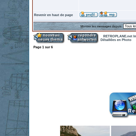
Revenir en haut de page
Montrer les messages depuis:
RETROPLANE.net In
Détaillées en Photo
Page
1
sur
6