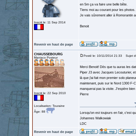
en 5m ça va faire une belle bête.
Tiens moi au courant pour les photos.
Je vais sûrement aller à Romorantin au
Inscrit le: 11 Sep 2014
Benoit
Revenir en haut de page
CHAUSSEBOURG
Posté le: 10/11/2014 21:33
Sujet d
Maniaco Posteur
Merci Benoit! Dès que tu auras les da
Piper J3 avec Jacques Lecouturier, et
là que j'ai fait mon premier solo plan
maintenant, puis sur le Nord 1300 F-
manquerai pas la visite. J'espère bien
Inscrit le: 22 Sep 2010
Pierre
Localisation: Touraine
Âge: 88
Lorsqu'on est toujours en l'air, c'est 
Johannes Walkowiak
LDC
Revenir en haut de page