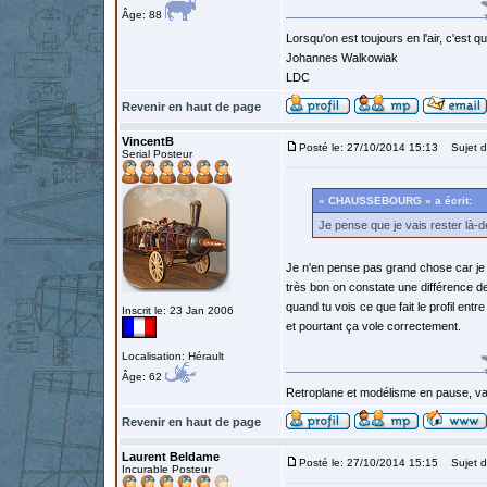
Âge: 88
Lorsqu'on est toujours en l'air, c'est 
Johannes Walkowiak
LDC
Revenir en haut de page
VincentB
Posté le: 27/10/2014 15:13
Sujet d
Serial Posteur
« CHAUSSEBOURG » a écrit:
Je pense que je vais rester là-
Je n'en pense pas grand chose car je n'
très bon on constate une différence d
quand tu vois ce que fait le profil ent
Inscrit le: 23 Jan 2006
et pourtant ça vole correctement.
Localisation: Hérault
Âge: 62
Retroplane et modélisme en pause, van
Revenir en haut de page
Laurent Beldame
Posté le: 27/10/2014 15:15
Sujet d
Incurable Posteur