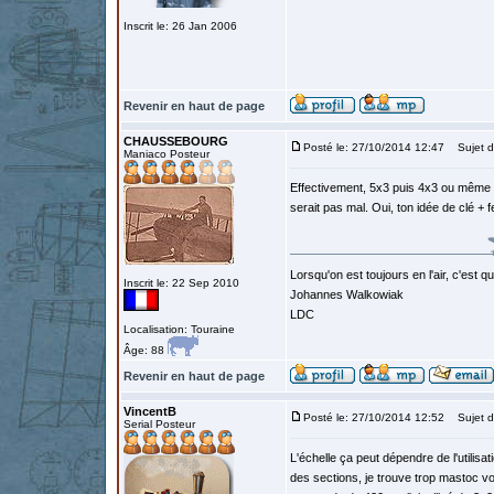
Inscrit le: 26 Jan 2006
Revenir en haut de page
CHAUSSEBOURG
Posté le: 27/10/2014 12:47
Sujet d
Maniaco Posteur
Effectivement, 5x3 puis 4x3 ou même 3
serait pas mal. Oui, ton idée de clé + 
Lorsqu'on est toujours en l'air, c'est 
Inscrit le: 22 Sep 2010
Johannes Walkowiak
LDC
Localisation: Touraine
Âge: 88
Revenir en haut de page
VincentB
Posté le: 27/10/2014 12:52
Sujet d
Serial Posteur
L'échelle ça peut dépendre de l'utilisat
des sections, je trouve trop mastoc v