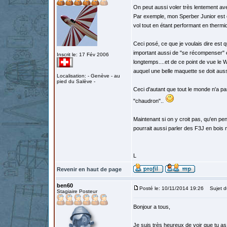
On peut aussi voler très lentement av
Par exemple, mon Sperber Junior est é
vol tout en étant performant en thermiq
Ceci posé, ce que je voulais dire est q
important aussi de "se récompenser" en
Inscrit le: 17 Fév 2006
longtemps....et de ce point de vue le Wei
auquel une belle maquette se doit auss
Localisation: - Genève - au
pied du Salève -
Ceci d'autant que tout le monde n'a pa
"chaudron"..
Maintenant si on y croit pas, qu'en pen
pourrait aussi parler des F3J en bois 
L
Revenir en haut de page
ben60
Posté le: 10/11/2014 19:26
Sujet d
Stagiaire Posteur
Bonjour a tous,
Je suis très heureux de voir que tu as 