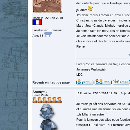
démontable pour que le fuselage tienne 
jouable!
J'ai donc repris Tracfoil et Profili et 
Inscrit le: 22 Sep 2010
Christian, tu as du vivre des minutes
Marc, Jean-Claude, Michel, merci de
Localisation: Touraine
Je pense faire les nervures de l'empla
Âge: 88
Je vais maintenant me pencher sur le l
clés en fibre et des ferrures analogue
Pierre
Lorsqu'on est toujours en l'air, c'est 
Johannes Walkowiak
LDC
Revenir en haut de page
Anonyme
Posté le: 27/10/2014 12:39
Sujet d
Serial Posteur
Je ferais plutôt des nervures en 5X3 a
et tu auras une meilleure flexion pour 
...le Milan ( un autre ! )
Pour la jonction des ailes et du fuselag
t'inspirer ( 1 clé diam 14 + ferrures avt 