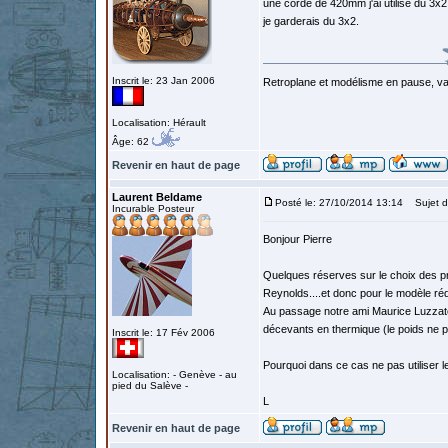
une corde de 420mm j'ai utilisé du 3x
je garderais du 3x2.
Inscrit le: 23 Jan 2006
Retroplane et modélisme en pause, van
Localisation: Hérault
Âge: 62
Revenir en haut de page
Laurent Beldame
Posté le: 27/10/2014 13:14
Sujet d
Incurable Posteur
Bonjour Pierre
Quelques réserves sur le choix des pr
Reynolds....et donc pour le modèle réd
Au passage notre ami Maurice Luzzato 
décevants en thermique (le poids ne po
Inscrit le: 17 Fév 2006
Pourquoi dans ce cas ne pas utiliser l
Localisation: - Genève - au
pied du Salève -
L
Revenir en haut de page