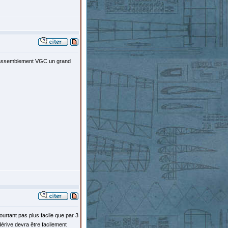
un rassemblement VGC un grand
ourtant pas plus facile que par 3
érive devra être facilement