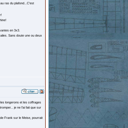
 au ras du plafond...C'est
r!
hine!
ivantes en 3x3.
i-ailes. Sans doute une ou deux
 les longerons et les coffrages
mper... je ne l'ai fait que sur
e de Frank sur le Meise, pourrait