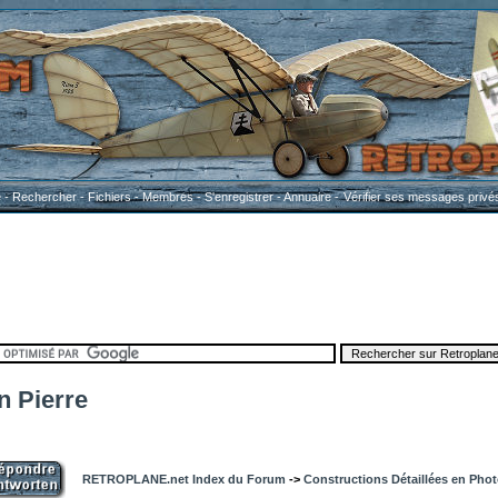
e
-
Rechercher
-
Fichiers
-
Membres
-
S'enregistrer
-
Annuaire
-
Vérifier ses messages privé
 Pierre
RETROPLANE.net Index du Forum
->
Constructions Détaillées en Pho