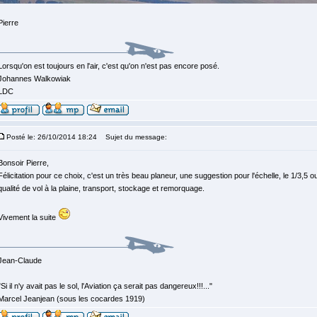
Pierre
Lorsqu'on est toujours en l'air, c'est qu'on n'est pas encore posé.
Johannes Walkowiak
LDC
Posté le: 26/10/2014 18:24
Sujet du message:
Bonsoir Pierre,
Félicitation pour ce choix, c'est un très beau planeur, une suggestion pour l'échelle, le 1/3,5 
qualité de vol à la plaine, transport, stockage et remorquage.
Vivement la suite
Jean-Claude
"Si il n'y avait pas le sol, l'Aviation ça serait pas dangereux!!!..."
Marcel Jeanjean (sous les cocardes 1919)