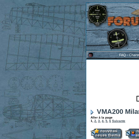
FAQ
-
Chart
VMA200 Milan
Aller à la page
1
,
2
,
3
,
4
,
5
,
6
Suivante