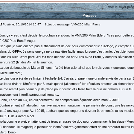
Voir le sujet pré
Message
Posté le: 26/10/2014 16:47
Sujet du message: VMA200 Milan Pierre
Bon, ça y est, c'est décidé, le prochain sera donc le VMA 200 Milan (Merci Yves pour cette s
F-CBGP de Benoît Auger.
Bien que je n'aie encore pas suffisamment de doc pour commencer le fuselage, je compte su
plans du GPPA. Je sens que ça ne va pas être facile, mais lorsque c'est facile, c'est bien con
Pour les ailes, c'est parti. J'ai fait mes dessins de nervures avec Profili, y compris l'évoluti
nervure 22 (fin des AF) et le saumon.
La doc du bouquin de Martin Simons m'a été bien utile, ainsi que le trois vues + quelques cot
(Merci Internet!)
Le plus dur a été de se limiter à l'échelle 1/4. J'avais vraiment une grande envie de partir sur
facile de diviser 18mètres par 3, mais quand j'ai comparé les résultats obtenus au dimensions
ne me restait plus beaucoup de place pour dormir, et il fallait faire la cuisine dehors sur un feu
pratiquement interdit partout maintenant...
Donc, il sera au 1/4, ce qui permettra une comparaison équitable avec mon C-3010.
Contrairement à l'habitude, mon hivernage en montagne me permettra de construire les nervu
est à envisager pour Avril 2015, sachant que les longerons devront être montés et les mou
du CTP de 4 avant Noël.
Voilà donc le projet, en attendant de trouver assez de doc pour commencer le fuselage (Merci
Ci dessous, le magnifique planeur de Benoît qui m'a gentiment offert de me procurer toutes les
Merci Benoît!