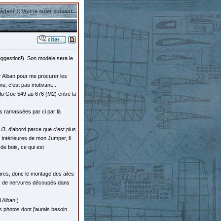
cédent
::
Voir le sujet suivant
uggestion!). Son modèle sera le
r Alban pour me procurer les
nu, c'est pas motivant...
on du Goe 549 au 676 (M2) entre la
es ramassées par ci par là
 1/3, d'abord parce que c'est plus
 intérieures de mon Jumper, il
 de bois, ce qui est
res, donc le montage des ailes
les de nervures découpés dans
 Alban!)
 photos dont j'aurais besoin.