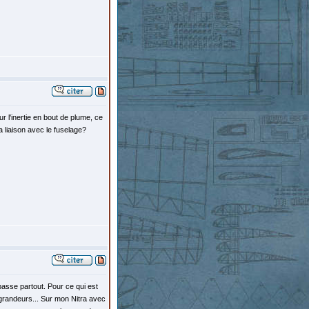
 l'inertie en bout de plume, ce
a liaison avec le fuselage?
s passe partout. Pour ce qui est
 grandeurs... Sur mon Nitra avec