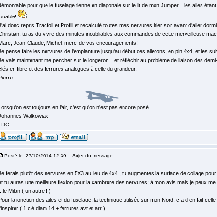
démontable pour que le fuselage tienne en diagonale sur le lit de mon Jumper... les ailes étant
jouable!
J'ai donc repris Tracfoil et Profili et recalculé toutes mes nervures hier soir avant d'aller dormi
Christian, tu as du vivre des minutes inoubliables aux commandes de cette merveilleuse mac
Marc, Jean-Claude, Michel, merci de vos encouragements!
Je pense faire les nervures de l'emplanture jusqu'au début des ailerons, en pin 4x4, et les su
Je vais maintenant me pencher sur le longeron... et réfléchir au problème de liaison des dem
clés en fibre et des ferrures analogues à celle du grandeur.
Pierre
Lorsqu'on est toujours en l'air, c'est qu'on n'est pas encore posé.
Johannes Walkowiak
LDC
Posté le: 27/10/2014 12:39
Sujet du message:
Je ferais plutôt des nervures en 5X3 au lieu de 4x4 , tu augmentes la surface de collage pour
et tu auras une meilleure flexion pour la cambrure des nervures; à mon avis mais je peux me tro
...le Milan ( un autre ! )
Pour la jonction des ailes et du fuselage, la technique utilisée sur mon Nord, c a d en fait cell
t'inspirer ( 1 clé diam 14 + ferrures avt et arr )..