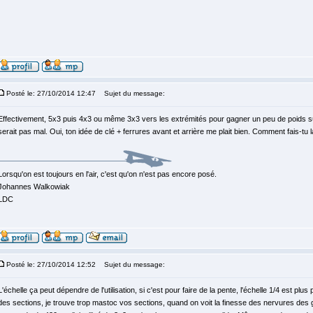
Posté le: 27/10/2014 12:47
Sujet du message:
Effectivement, 5x3 puis 4x3 ou même 3x3 vers les extrémités pour gagner un peu de poids sur
serait pas mal. Oui, ton idée de clé + ferrures avant et arrière me plait bien. Comment fais-tu l
Lorsqu'on est toujours en l'air, c'est qu'on n'est pas encore posé.
Johannes Walkowiak
LDC
Posté le: 27/10/2014 12:52
Sujet du message:
L'échelle ça peut dépendre de l'utilisation, si c'est pour faire de la pente, l'échelle 1/4 est plu
des sections, je trouve trop mastoc vos sections, quand on voit la finesse des nervures des