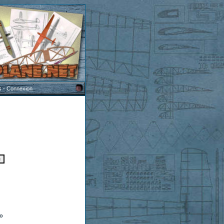
s
-
Connexion
to