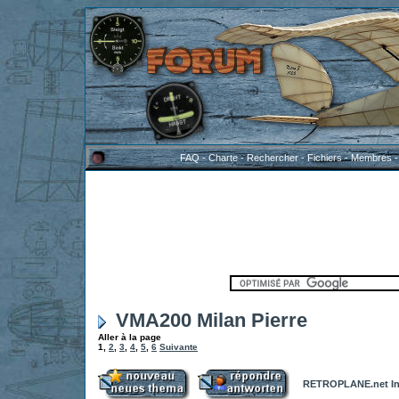
FAQ
-
Charte
-
Rechercher
-
Fichiers
-
Membres
VMA200 Milan Pierre
Aller à la page
1
,
2
,
3
,
4
,
5
,
6
Suivante
RETROPLANE.net In