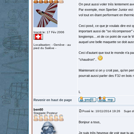
On peut aussi voler très lentement av
Par exemple, mon Sperber Junior est é
vol tout en étant performant en thermiq
Ceci posé, ce que je voulais dire est q
important aussi de "se récompenser" en
Inscrit le: 17 Fév 2006
longtemps....et de ce point de vue le Wei
auquel une belle maquette se doit auss
Localisation: - Genève - au
pied du Salève -
Ceci d'autant que tout le monde n'a pa
"chaudron"..
Maintenant si on y croit pas, qu'en pen
pourrait aussi parler des F3J en bois 
L
Revenir en haut de page
ben60
Posté le: 10/11/2014 19:26
Sujet d
Stagiaire Posteur
Bonjour a tous,
Je suis très heureux de voir que tu as 