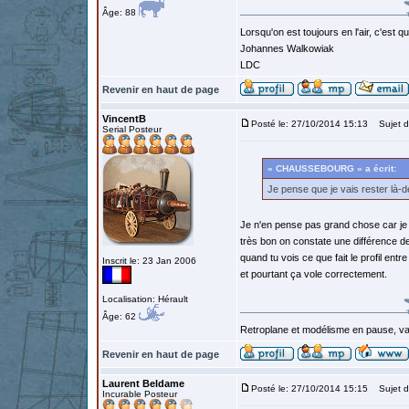
Âge: 88
Lorsqu'on est toujours en l'air, c'est 
Johannes Walkowiak
LDC
Revenir en haut de page
VincentB
Posté le: 27/10/2014 15:13
Sujet d
Serial Posteur
« CHAUSSEBOURG » a écrit:
Je pense que je vais rester là-
Je n'en pense pas grand chose car je n'
très bon on constate une différence d
quand tu vois ce que fait le profil ent
Inscrit le: 23 Jan 2006
et pourtant ça vole correctement.
Localisation: Hérault
Âge: 62
Retroplane et modélisme en pause, van
Revenir en haut de page
Laurent Beldame
Posté le: 27/10/2014 15:15
Sujet d
Incurable Posteur