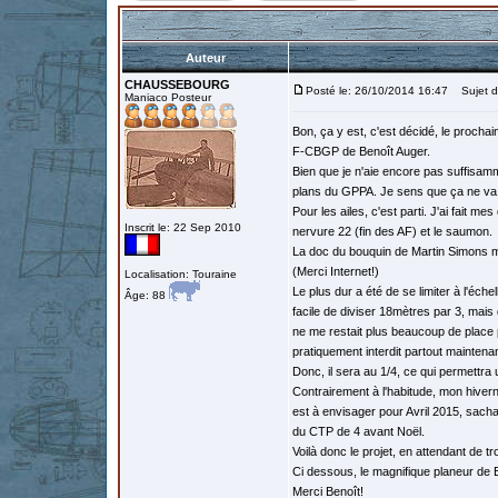
Auteur
CHAUSSEBOURG
Posté le: 26/10/2014 16:47
Sujet d
Maniaco Posteur
Bon, ça y est, c'est décidé, le proch
F-CBGP de Benoît Auger.
Bien que je n'aie encore pas suffisa
plans du GPPA. Je sens que ça ne va pa
Pour les ailes, c'est parti. J'ai fait 
Inscrit le: 22 Sep 2010
nervure 22 (fin des AF) et le saumon.
La doc du bouquin de Martin Simons m'a
(Merci Internet!)
Localisation: Touraine
Le plus dur a été de se limiter à l'éch
Âge: 88
facile de diviser 18mètres par 3, mais
ne me restait plus beaucoup de place pou
pratiquement interdit partout maintenan
Donc, il sera au 1/4, ce qui permettr
Contrairement à l'habitude, mon hive
est à envisager pour Avril 2015, sac
du CTP de 4 avant Noël.
Voilà donc le projet, en attendant de
Ci dessous, le magnifique planeur de B
Merci Benoît!