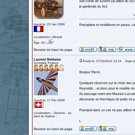
une corde de 420mm j'ai utilisé du 3x
je garderais du 3x2.
Inscrit le: 23 Jan 2006
Retroplane et modélisme en pause, van
Localisation: Hérault
Âge: 62
Revenir en haut de page
Laurent Beldame
Posté le: 27/10/2014 13:14
Sujet d
Incurable Posteur
Bonjour Pierre
Quelques réserves sur le choix des pr
Reynolds....et donc pour le modèle réd
Au passage notre ami Maurice Luzzato 
décevants en thermique (le poids ne po
Inscrit le: 17 Fév 2006
Pourquoi dans ce cas ne pas utiliser l
Localisation: - Genève - au
pied du Salève -
L
Revenir en haut de page