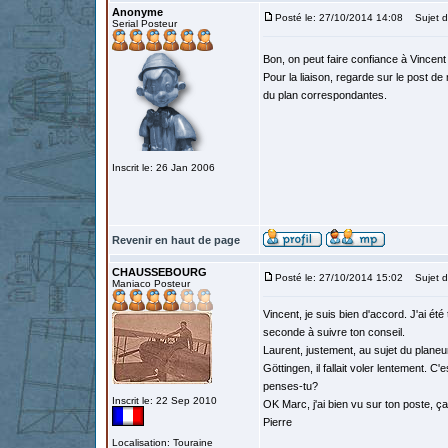
Anonyme
Posté le: 27/10/2014 14:08
Sujet d
Serial Posteur
Bon, on peut faire confiance à Vincent
Pour la liaison, regarde sur le post d
du plan correspondantes.
Inscrit le: 26 Jan 2006
Revenir en haut de page
CHAUSSEBOURG
Posté le: 27/10/2014 15:02
Sujet d
Maniaco Posteur
Vincent, je suis bien d'accord. J'ai ét
seconde à suivre ton conseil.
Laurent, justement, au sujet du planeur 
Göttingen, il fallait voler lentement. 
penses-tu?
Inscrit le: 22 Sep 2010
OK Marc, j'ai bien vu sur ton poste, ç
Pierre
Localisation: Touraine