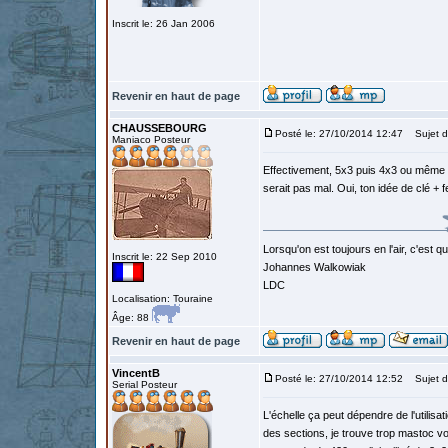
Inscrit le: 26 Jan 2006
Revenir en haut de page
CHAUSSEBOURG
Posté le: 27/10/2014 12:47
Sujet d
Maniaco Posteur
Effectivement, 5x3 puis 4x3 ou même 3
serait pas mal. Oui, ton idée de clé + 
Lorsqu'on est toujours en l'air, c'est 
Inscrit le: 22 Sep 2010
Johannes Walkowiak
LDC
Localisation: Touraine
Âge: 88
Revenir en haut de page
VincentB
Posté le: 27/10/2014 12:52
Sujet d
Serial Posteur
L'échelle ça peut dépendre de l'utilisat
des sections, je trouve trop mastoc v