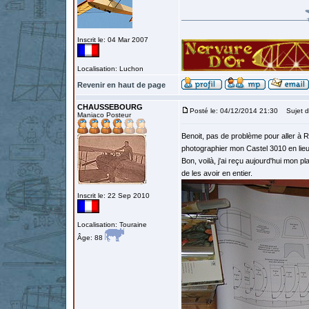
Inscrit le: 04 Mar 2007
Localisation: Luchon
Revenir en haut de page
CHAUSSEBOURG
Posté le: 04/12/2014 21:30
Sujet d
Maniaco Posteur
Benoit, pas de problème pour aller à
photographier mon Castel 3010 en lieu 
Bon, voilà, j'ai reçu aujourd'hui mon pl
de les avoir en entier.
Inscrit le: 22 Sep 2010
Localisation: Touraine
Âge: 88