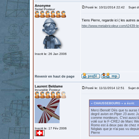
Anonyme
Posté le: 10/11/2014 22:42
Sujet d
Serial Posteur
Tiens Pierre, regarde ici ( les autres 
http://www.metabricoleur.com/t2439-le
Inscrit le: 26 Jan 2006
Revenir en haut de page
Laurent Beldame
Posté le: 11/11/2014 12:51
Sujet d
Incurable Posteur
« CHAUSSEBOURG » a écrit:
Merci Benoit! Dès que tu auras 
degré avion en Piper J3 avec Ja
comme moniteurs. C'est aussi là 
volé sur le F-CREJ de Marc Web
Romo est à deux pas de chez moi
Inscrit le: 17 Fév 2006
Néglais que je n'ai pas vu depui
Pierre