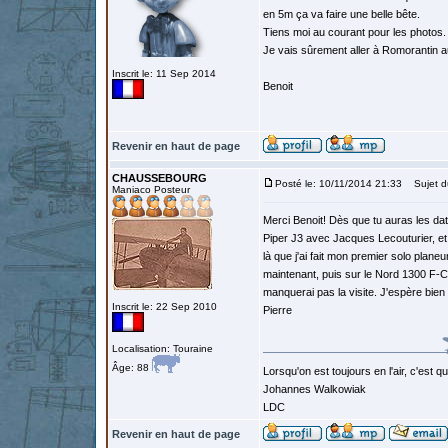
en 5m ça va faire une belle bête.
Tiens moi au courant pour les photos.
Je vais sûrement aller à Romorantin au
Inscrit le: 11 Sep 2014
Benoit
Revenir en haut de page
CHAUSSEBOURG
Posté le: 10/11/2014 21:33
Sujet d
Maniaco Posteur
Merci Benoit! Dès que tu auras les da
Piper J3 avec Jacques Lecouturier, et
là que j'ai fait mon premier solo plan
maintenant, puis sur le Nord 1300 F-
manquerai pas la visite. J'espère bien
Inscrit le: 22 Sep 2010
Pierre
Localisation: Touraine
Âge: 88
Lorsqu'on est toujours en l'air, c'est 
Johannes Walkowiak
LDC
Revenir en haut de page