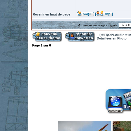
Revenir en haut de page
Montrer les messages depuis:
RETROPLANE.net In
Détaillées en Photo
Page
1
sur
6