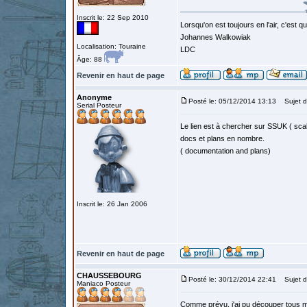
Inscrit le: 22 Sep 2010
Lorsqu'on est toujours en l'air, c'est 
Johannes Walkowiak
Localisation: Touraine
LDC
Âge: 88
Revenir en haut de page
Anonyme
Posté le: 05/12/2014 13:13
Sujet d
Serial Posteur
Le lien est à chercher sur SSUK ( scale
docs et plans en nombre.
( documentation and plans)
Inscrit le: 26 Jan 2006
Revenir en haut de page
CHAUSSEBOURG
Posté le: 30/12/2014 22:41
Sujet d
Maniaco Posteur
Comme prévu, j'ai pu découper tous m