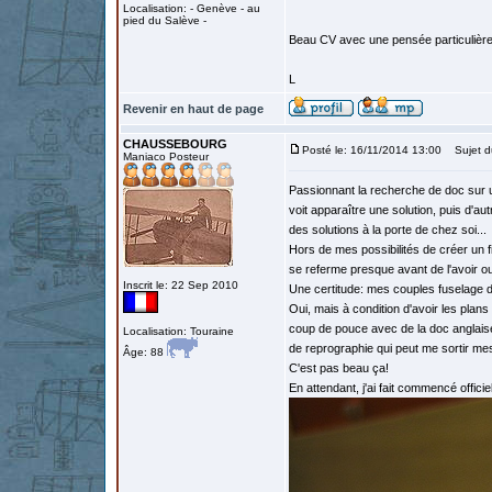
Localisation: - Genève - au
pied du Salève -
Beau CV avec une pensée particulière 
L
Revenir en haut de page
CHAUSSEBOURG
Posté le: 16/11/2014 13:00
Sujet d
Maniaco Posteur
Passionnant la recherche de doc sur u
voit apparaître une solution, puis d'au
des solutions à la porte de chez soi...
Hors de mes possibilités de créer un 
se referme presque avant de l'avoir ou
Inscrit le: 22 Sep 2010
Une certitude: mes couples fuselage 
Oui, mais à condition d'avoir les plan
coup de pouce avec de la doc anglaise
Localisation: Touraine
de reprographie qui peut me sortir me
Âge: 88
C'est pas beau ça!
En attendant, j'ai fait commencé officie