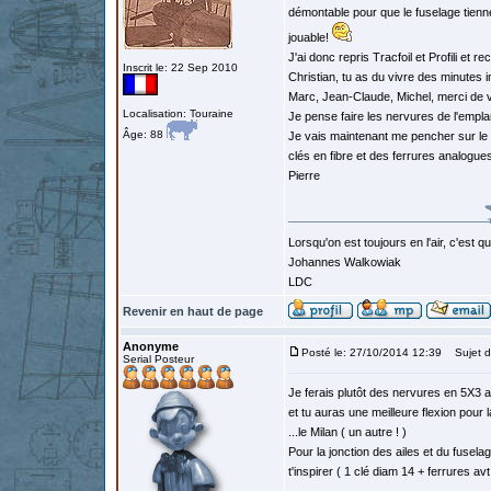
démontable pour que le fuselage tienne 
jouable!
J'ai donc repris Tracfoil et Profili et 
Inscrit le: 22 Sep 2010
Christian, tu as du vivre des minutes
Marc, Jean-Claude, Michel, merci de
Localisation: Touraine
Je pense faire les nervures de l'empla
Âge: 88
Je vais maintenant me pencher sur le l
clés en fibre et des ferrures analogue
Pierre
Lorsqu'on est toujours en l'air, c'est 
Johannes Walkowiak
LDC
Revenir en haut de page
Anonyme
Posté le: 27/10/2014 12:39
Sujet d
Serial Posteur
Je ferais plutôt des nervures en 5X3 a
et tu auras une meilleure flexion pour 
...le Milan ( un autre ! )
Pour la jonction des ailes et du fuselag
t'inspirer ( 1 clé diam 14 + ferrures avt 