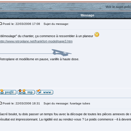
Voir le sujet pré
Message
Posté le: 22/03/2006 17:08
Sujet du message:
"démoulage" du chantier, ça commence à ressembler à un planeur
http://www.retroplane.net/frankfort-model/page3.htm
Retroplane et modélisme en pause, vanlife à haute dose.
Posté le: 22/03/2006 18:31
Sujet du message: fuselage tubes
Sacré boulot, tu dois passer un temps fou avec la découpe de toutes les pièces annexes de m
résultat est impressionnant. La rigidité est au rendez-vous ? Le poids commence --il à deveni