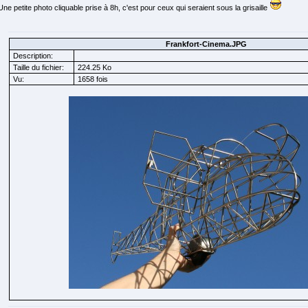
Une petite photo cliquable prise à 8h, c'est pour ceux qui seraient sous la grisaille
Frankfort-Cinema.JPG
Description:
Taille du fichier:
224.25 Ko
Vu:
1658 fois