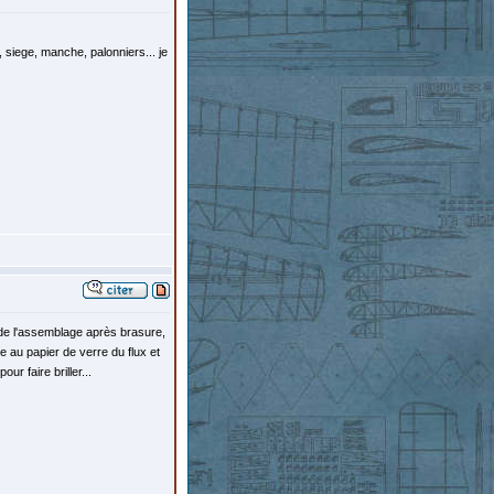
 siege, manche, palonniers... je
 de l'assemblage après brasure,
ge au papier de verre du flux et
r faire briller...