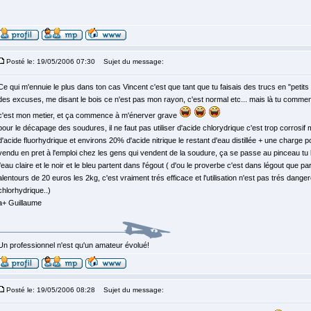
Posté le: 19/05/2006 07:30
Sujet du message:
Ce qui m'ennuie le plus dans ton cas Vincent c'est que tant que tu faisais des trucs en "petits
des excuses, me disant le bois ce n'est pas mon rayon, c'est normal etc... mais là tu commence
c'est mon metier, et ça commence à m'énerver grave
pour le décapage des soudures, il ne faut pas utiliser d'acide chlorydrique c'est trop corrosi
d'acide fluorhydrique et environs 20% d'acide nitrique le restant d'eau distillée + une charge p
vendu en pret à l'emploi chez les gens qui vendent de la soudure, ça se passe au pinceau tu l
l'eau claire et le noir et le bleu partent dans l'égout ( d'ou le proverbe c'est dans légout que p
alentours de 20 euros les 2kg, c'est vraiment trés efficace et l'utilisation n'est pas trés da
chlorhydrique..)
a+ Guillaume
Un professionnel n'est qu'un amateur évolué!
Posté le: 19/05/2006 08:28
Sujet du message: