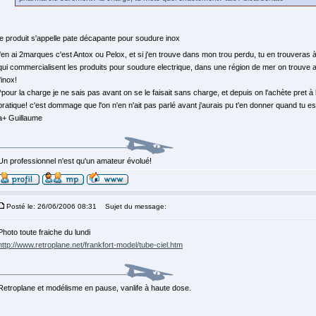
le produit s'appelle pate décapante pour soudure inox
j'en ai 2marques c'est Antox ou Pelox, et si j'en trouve dans mon trou perdu, tu en trouveras
qui commercialisent les produits pour soudure electrique, dans une région de mer on trouve 
l'inox!
^pour la charge je ne sais pas avant on se le faisait sans charge, et depuis on l'achète pret à l
pratique! c'est dommage que l'on n'en n'ait pas parlé avant j'aurais pu t'en donner quand tu e
a+ Guillaume
Un professionnel n'est qu'un amateur évolué!
Posté le: 26/06/2006 08:31
Sujet du message:
Photo toute fraiche du lundi
http://www.retroplane.net/frankfort-model/tube-ciel.htm
Retroplane et modélisme en pause, vanlife à haute dose.