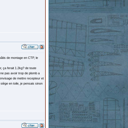
 bâtis de montage en CTP, le
r, ça ferait 1.2kg? de toute
e ne pas avoir trop de plomb a
j'envisage de mettre recepteur et
siège en toile, je pensais sinon