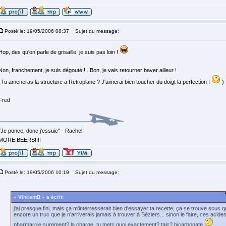
Posté le: 19/05/2006 08:37
Sujet du message:
Hop, des qu'on parle de grisaille, je suis pas loin !
Non, franchement, je suis dégouté !.. Bon, je vais retourner baver ailleur !
(Tu ameneras la structure a Retroplane ? J'aimerai bien toucher du doigt la perfection !
)
Fred
"Je ponce, donc j'essuie" - Rachel
MORE BEERS!!!!
Posté le: 19/05/2006 10:19
Sujet du message:
« VincentB » a écrit:
j'ai presque fini, mais ça m'interresserait bien d'essayer ta recette, ça se trouve sous
encore un truc que je n'arriverais jamais à trouver à Béziers... sinon le faire, ces acide
pharmarcie surement? la charge, tu mets quoi exactement? talc? bicarbonate