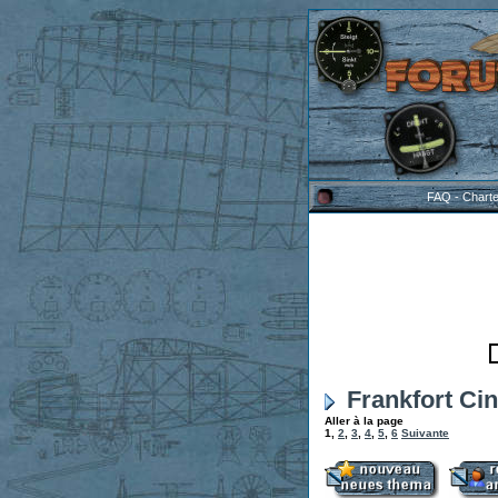
FAQ
-
Chart
Frankfort Ci
Aller à la page
1
,
2
,
3
,
4
,
5
,
6
Suivante