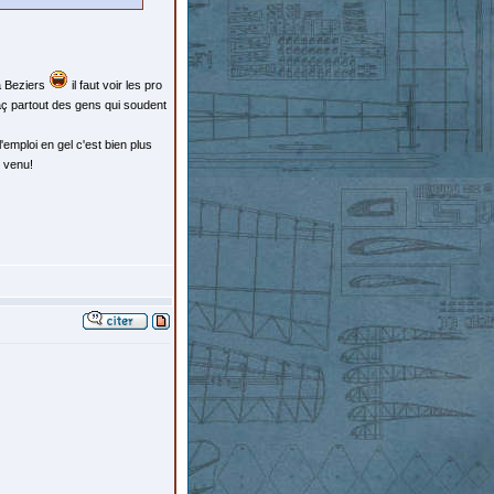
 à Beziers
il faut voir les pro
aç partout des gens qui soudent
'emploi en gel c'est bien plus
s venu!