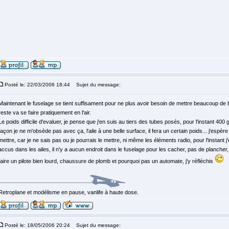
Posté le: 22/03/2006 18:44
Sujet du message:
Maintenant le fuselage se tient suffisament pour ne plus avoir besoin de mettre beaucoup de
reste va se faire pratiquement en l'air.
Le poids difficile d'evaluer, je pense que j'en suis au tiers des tubes posés, pour l'instant 400 g
façon je ne m'obsède pas avec ça, l'aile à une belle surface, il fera un certain poids... j'espèr
mettre, car je ne sais pas ou je pourrais le mettre, ni même les éléments radio, pour l'instant 
accus dans les ailes, il n'y a aucun endroit dans le fuselage pour les cacher, pas de plancher, 
faire un pilote bien lourd, chaussure de plomb et pourquoi pas un automate, j'y réfléchis
Retroplane et modélisme en pause, vanlife à haute dose.
Posté le: 18/05/2006 20:24
Sujet du message: