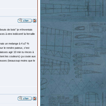
 bouts de bois" je m'inventais
s à etre indécent! la ferraille
f mais un melange à 4 a7 %
our le rendre pateux, c'est
aisses agir 10 min tu rinces à
artent les couleurs) ça coute aux
ngereuses (beaucoup moins que le