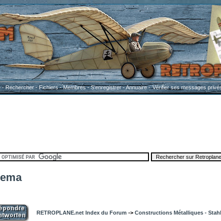
e
-
Rechercher
-
Fichiers
-
Membres
-
S'enregistrer
-
Annuaire
-
Vérifier ses messages privé
nema
RETROPLANE.net Index du Forum
->
Constructions Métalliques - Stah