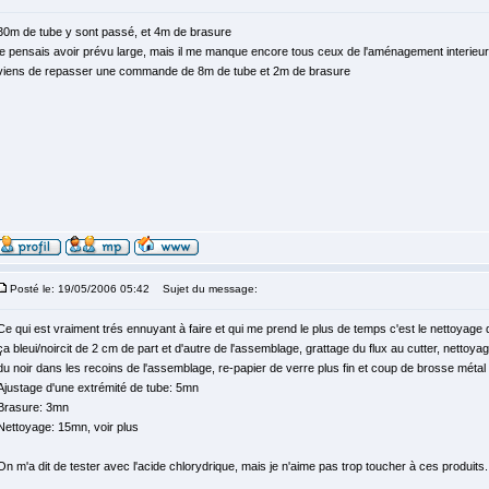
30m de tube y sont passé, et 4m de brasure
je pensais avoir prévu large, mais il me manque encore tous ceux de l'aménagement interieur,
viens de repasser une commande de 8m de tube et 2m de brasure
Posté le: 19/05/2006 05:42
Sujet du message:
Ce qui est vraiment trés ennuyant à faire et qui me prend le plus de temps c'est le nettoyage
ça bleui/noircit de 2 cm de part et d'autre de l'assemblage, grattage du flux au cutter, nettoya
du noir dans les recoins de l'assemblage, re-papier de verre plus fin et coup de brosse métal pou
Ajustage d'une extrémité de tube: 5mn
Brasure: 3mn
Nettoyage: 15mn, voir plus
On m'a dit de tester avec l'acide chlorydrique, mais je n'aime pas trop toucher à ces produits.