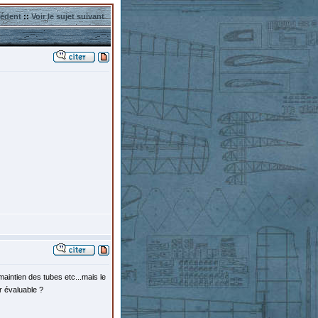
cédent
::
Voir le sujet suivant
aintien des tubes etc...mais le
r évaluable ?