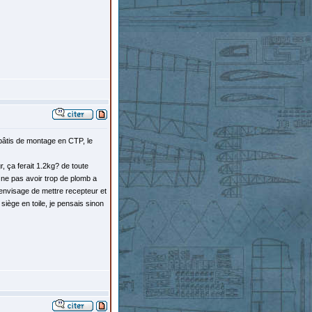
 bâtis de montage en CTP, le
r, ça ferait 1.2kg? de toute
e ne pas avoir trop de plomb a
j'envisage de mettre recepteur et
siège en toile, je pensais sinon