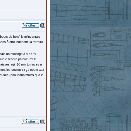
 bouts de bois" je m'inventais
s à etre indécent! la ferraille
f mais un melange à 4 a7 %
our le rendre pateux, c'est
aisses agir 10 min tu rinces à
artent les couleurs) ça coute aux
ngereuses (beaucoup moins que le