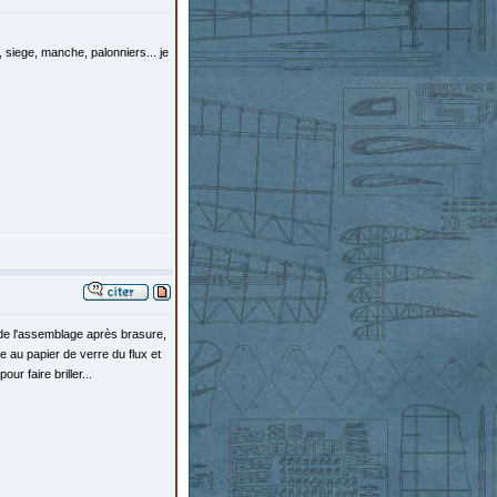
 siege, manche, palonniers... je
 de l'assemblage après brasure,
ge au papier de verre du flux et
r faire briller...