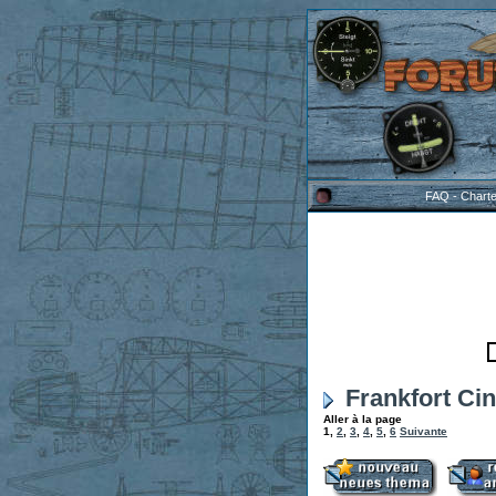
FAQ
-
Chart
Frankfort Ci
Aller à la page
1
,
2
,
3
,
4
,
5
,
6
Suivante