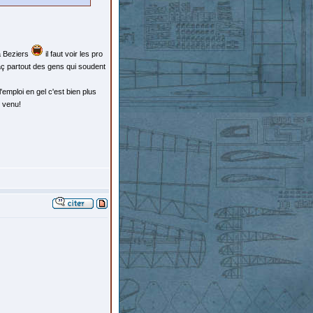
 à Beziers
il faut voir les pro
aç partout des gens qui soudent
'emploi en gel c'est bien plus
s venu!