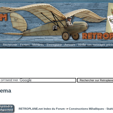
e
-
Rechercher
-
Fichiers
-
Membres
-
S'enregistrer
-
Annuaire
-
Vérifier ses messages privé
nema
RETROPLANE.net Index du Forum
->
Constructions Métalliques - Stah