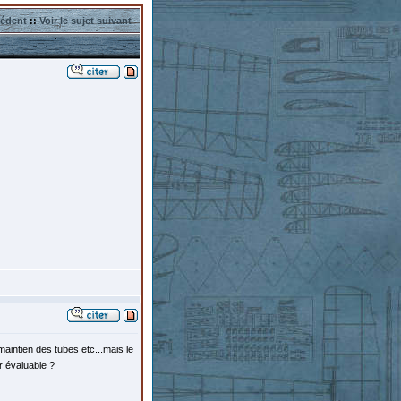
cédent
::
Voir le sujet suivant
aintien des tubes etc...mais le
r évaluable ?