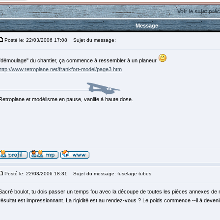
Voir le sujet pré
Message
Posté le: 22/03/2006 17:08
Sujet du message:
"démoulage" du chantier, ça commence à ressembler à un planeur
http://www.retroplane.net/frankfort-model/page3.htm
Retroplane et modélisme en pause, vanlife à haute dose.
Posté le: 22/03/2006 18:31
Sujet du message: fuselage tubes
Sacré boulot, tu dois passer un temps fou avec la découpe de toutes les pièces annexes de m
résultat est impressionnant. La rigidité est au rendez-vous ? Le poids commence --il à deveni