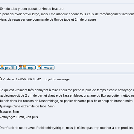
30m de tube y sont passé, et 4m de brasure
je pensais avoir prévu large, mais il me manque encore tous ceux de l'aménagement interieur,
viens de repasser une commande de 8m de tube et 2m de brasure
Posté le: 19/05/2006 05:42
Sujet du message:
Ce qui est vraiment trés ennuyant à faire et qui me prend le plus de temps c'est le nettoyage
ça bleui/noircit de 2 cm de part et d'autre de l'assemblage, grattage du flux au cutter, nettoya
du noir dans les recoins de l'assemblage, re-papier de verre plus fin et coup de brosse métal pou
Ajustage d'une extrémité de tube: 5mn
Brasure: 3mn
Nettoyage: 15mn, voir plus
On m'a dit de tester avec l'acide chlorydrique, mais je n'aime pas trop toucher à ces produits.