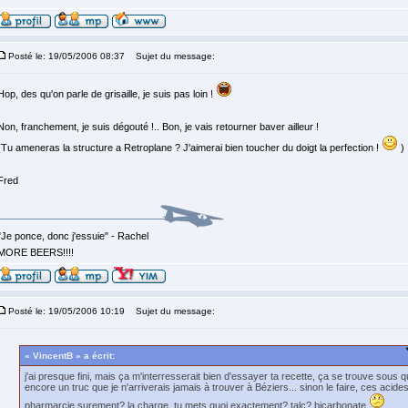
Posté le: 19/05/2006 08:37
Sujet du message:
Hop, des qu'on parle de grisaille, je suis pas loin !
Non, franchement, je suis dégouté !.. Bon, je vais retourner baver ailleur !
(Tu ameneras la structure a Retroplane ? J'aimerai bien toucher du doigt la perfection !
)
Fred
"Je ponce, donc j'essuie" - Rachel
MORE BEERS!!!!
Posté le: 19/05/2006 10:19
Sujet du message:
« VincentB » a écrit:
j'ai presque fini, mais ça m'interresserait bien d'essayer ta recette, ça se trouve sous
encore un truc que je n'arriverais jamais à trouver à Béziers... sinon le faire, ces acide
pharmarcie surement? la charge, tu mets quoi exactement? talc? bicarbonate