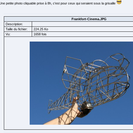
Une petite photo cliquable prise à 8h, c'est pour ceux qui seraient sous la grisaille
Frankfort-Cinema.JPG
Description:
Taille du fichier:
224.25 Ko
Vu:
1658 fois