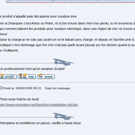
le produit s'appelle pate décapante pour soudure inox
j'en ai 2marques c'est Antox ou Pelox, et si j'en trouve dans mon trou perdu, tu en trouveras
qui commercialisent les produits pour soudure electrique, dans une région de mer on trouve 
l'inox!
^pour la charge je ne sais pas avant on se le faisait sans charge, et depuis on l'achète pret à l
pratique! c'est dommage que l'on n'en n'ait pas parlé avant j'aurais pu t'en donner quand tu e
a+ Guillaume
Un professionnel n'est qu'un amateur évolué!
Posté le: 26/06/2006 08:31
Sujet du message:
Photo toute fraiche du lundi
http://www.retroplane.net/frankfort-model/tube-ciel.htm
Retroplane et modélisme en pause, vanlife à haute dose.