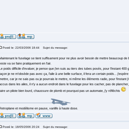
Posté le: 22/03/2006 18:44
Sujet du message:
Maintenant le fuselage se tient suffisament pour ne plus avoir besoin de mettre beaucoup de
reste va se faire pratiquement en l'air.
Le poids difficile d'evaluer, je pense que j'en suis au tiers des tubes posés, pour l'instant 400 g
façon je ne m'obsède pas avec ça, l'aile à une belle surface, il fera un certain poids... j'espèr
mettre, car je ne sais pas ou je pourrais le mettre, ni même les éléments radio, pour l'instant 
accus dans les ailes, il n'y a aucun endroit dans le fuselage pour les cacher, pas de plancher, 
faire un pilote bien lourd, chaussure de plomb et pourquoi pas un automate, j'y réfléchis
Retroplane et modélisme en pause, vanlife à haute dose.
Posté le: 18/05/2006 20:24
Sujet du message: