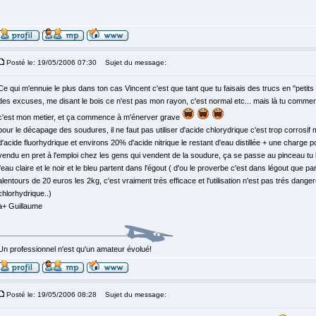
Posté le: 19/05/2006 07:30
Sujet du message:
Ce qui m'ennuie le plus dans ton cas Vincent c'est que tant que tu faisais des trucs en "petits
des excuses, me disant le bois ce n'est pas mon rayon, c'est normal etc... mais là tu commence
c'est mon metier, et ça commence à m'énerver grave
pour le décapage des soudures, il ne faut pas utiliser d'acide chlorydrique c'est trop corrosi
d'acide fluorhydrique et environs 20% d'acide nitrique le restant d'eau distillée + une charge p
vendu en pret à l'emploi chez les gens qui vendent de la soudure, ça se passe au pinceau tu l
l'eau claire et le noir et le bleu partent dans l'égout ( d'ou le proverbe c'est dans légout que p
alentours de 20 euros les 2kg, c'est vraiment trés efficace et l'utilisation n'est pas trés da
chlorhydrique..)
a+ Guillaume
Un professionnel n'est qu'un amateur évolué!
Posté le: 19/05/2006 08:28
Sujet du message: