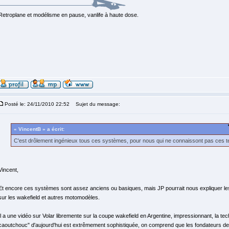
Retroplane et modélisme en pause, vanlife à haute dose.
Posté le: 24/11/2010 22:52
Sujet du message:
« VincentB » a écrit:
C'est drôlement ingénieux tous ces systèmes, pour nous qui ne connaissont pas ces te
Vincent,
Et encore ces systèmes sont assez anciens ou basiques, mais JP pourrait nous expliquer l
sur les wakefield et autres motomodèles.
Il a une vidéo sur Volar libremente sur la coupe wakefield en Argentine, impressionnant, la tec
caoutchouc" d'aujourd'hui est extrêmement sophistiquée, on comprend que les fondateurs de 