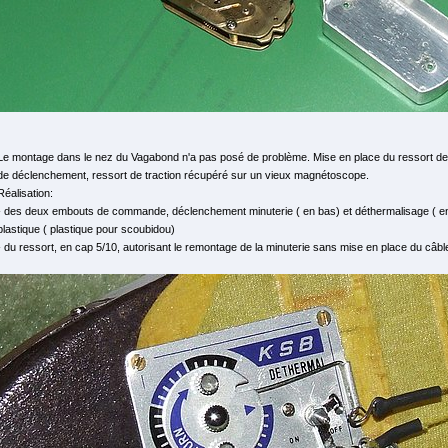
Le montage dans le nez du Vagabond n'a pas posé de problème. Mise en place du ressort d
de déclenchement, ressort de traction récupéré sur un vieux magnétoscope.
Réalisation:
- des deux embouts de commande, déclenchement minuterie ( en bas) et déthermalisage ( en 
plastique ( plastique pour scoubidou)
- du ressort, en cap 5/10, autorisant le remontage de la minuterie sans mise en place du câble