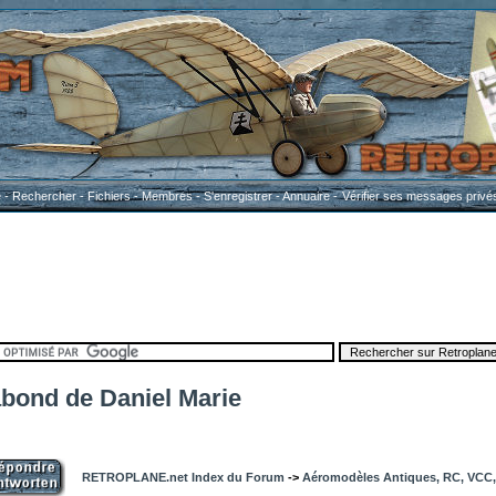
e
-
Rechercher
-
Fichiers
-
Membres
-
S'enregistrer
-
Annuaire
-
Vérifier ses messages privé
bond de Daniel Marie
RETROPLANE.net Index du Forum
->
Aéromodèles Antiques, RC, VCC, 