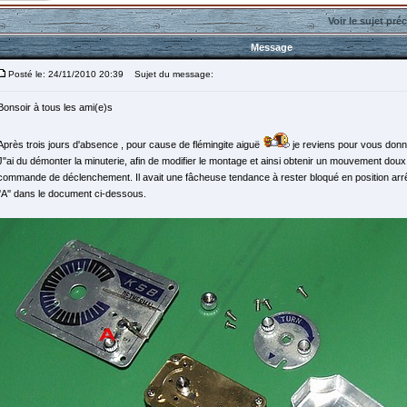
Voir le sujet pré
Message
Posté le: 24/11/2010 20:39
Sujet du message:
Bonsoir à tous les ami(e)s
Après trois jours d'absence , pour cause de flémingite aiguë
je reviens pour vous donne
J"ai du démonter la minuterie, afin de modifier le montage et ainsi obtenir un mouvement doux
commande de déclenchement. Il avait une fâcheuse tendance à rester bloqué en position arrê
''A'' dans le document ci-dessous.