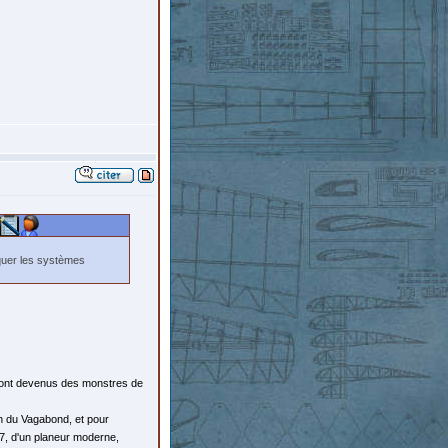
quer les systèmes
 sont devenus des monstres de
on du Vagabond, et pour
, d'un planeur moderne,