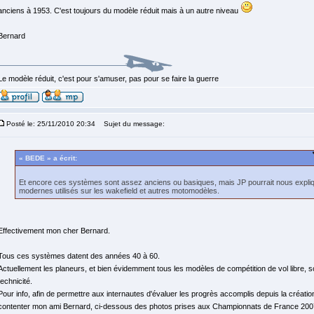
anciens à 1953. C'est toujours du modèle réduit mais à un autre niveau
Bernard
Le modèle réduit, c'est pour s'amuser, pas pour se faire la guerre
Posté le: 25/11/2010 20:34
Sujet du message:
« BEDE » a écrit:
Et encore ces systèmes sont assez anciens ou basiques, mais JP pourrait nous expli
modernes utilisés sur les wakefield et autres motomodèles.
Effectivement mon cher Bernard.
Tous ces systèmes datent des années 40 à 60.
Actuellement les planeurs, et bien évidemment tous les modèles de compétition de vol libre,
technicité.
Pour info, afin de permettre aux internautes d'évaluer les progrès accomplis depuis la créati
contenter mon ami Bernard, ci-dessous des photos prises aux Championnats de France 2007