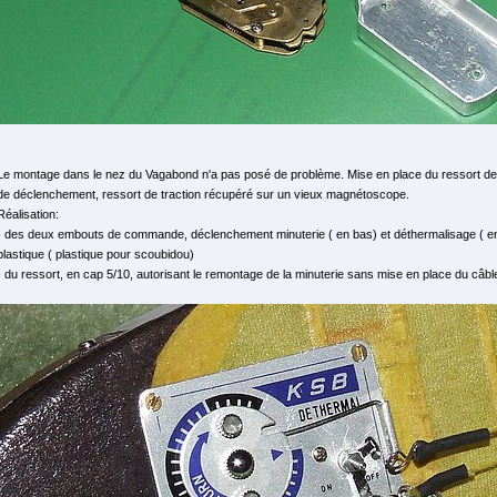
Le montage dans le nez du Vagabond n'a pas posé de problème. Mise en place du ressort d
de déclenchement, ressort de traction récupéré sur un vieux magnétoscope.
Réalisation:
- des deux embouts de commande, déclenchement minuterie ( en bas) et déthermalisage ( en 
plastique ( plastique pour scoubidou)
- du ressort, en cap 5/10, autorisant le remontage de la minuterie sans mise en place du câble