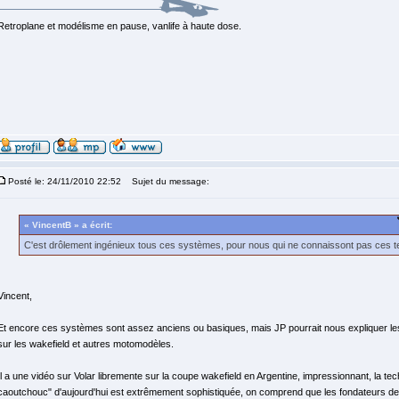
Retroplane et modélisme en pause, vanlife à haute dose.
Posté le: 24/11/2010 22:52
Sujet du message:
« VincentB » a écrit:
C'est drôlement ingénieux tous ces systèmes, pour nous qui ne connaissont pas ces te
Vincent,
Et encore ces systèmes sont assez anciens ou basiques, mais JP pourrait nous expliquer l
sur les wakefield et autres motomodèles.
Il a une vidéo sur Volar libremente sur la coupe wakefield en Argentine, impressionnant, la tec
caoutchouc" d'aujourd'hui est extrêmement sophistiquée, on comprend que les fondateurs de 