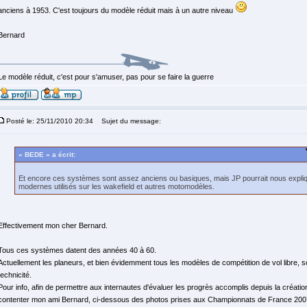
anciens à 1953. C'est toujours du modèle réduit mais à un autre niveau
Bernard
Le modèle réduit, c'est pour s'amuser, pas pour se faire la guerre
Posté le: 25/11/2010 20:34
Sujet du message:
« BEDE » a écrit:
Et encore ces systèmes sont assez anciens ou basiques, mais JP pourrait nous expli
modernes utilisés sur les wakefield et autres motomodèles.
Effectivement mon cher Bernard.
Tous ces systèmes datent des années 40 à 60.
Actuellement les planeurs, et bien évidemment tous les modèles de compétition de vol libre,
technicité.
Pour info, afin de permettre aux internautes d'évaluer les progrès accomplis depuis la créati
contenter mon ami Bernard, ci-dessous des photos prises aux Championnats de France 2007