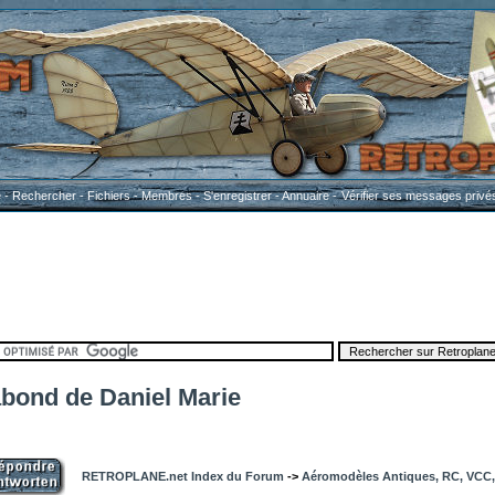
e
-
Rechercher
-
Fichiers
-
Membres
-
S'enregistrer
-
Annuaire
-
Vérifier ses messages privé
bond de Daniel Marie
RETROPLANE.net Index du Forum
->
Aéromodèles Antiques, RC, VCC, 