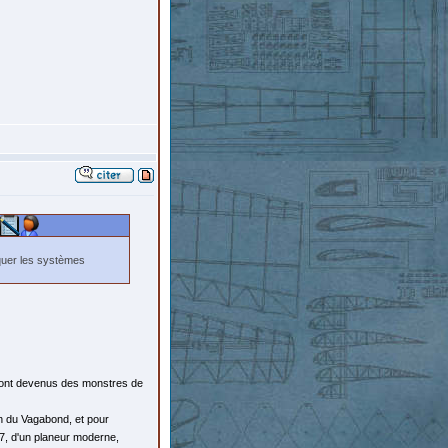
quer les systèmes
 sont devenus des monstres de
on du Vagabond, et pour
, d'un planeur moderne,