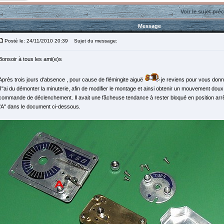
Voir le sujet pré
Message
Posté le: 24/11/2010 20:39
Sujet du message:
Bonsoir à tous les ami(e)s
Après trois jours d'absence , pour cause de flémingite aiguë
je reviens pour vous donne
J"ai du démonter la minuterie, afin de modifier le montage et ainsi obtenir un mouvement doux
commande de déclenchement. Il avait une fâcheuse tendance à rester bloqué en position arrê
''A'' dans le document ci-dessous.