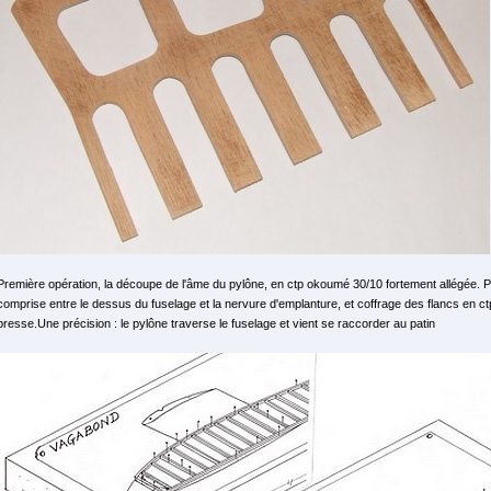
Première opération, la découpe de l'âme du pylône, en ctp okoumé 30/10 fortement allégée. Pu
comprise entre le dessus du fuselage et la nervure d'emplanture, et coffrage des flancs en ctp
presse.Une précision : le pylône traverse le fuselage et vient se raccorder au patin