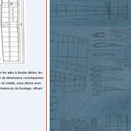
 les ailes à double dièdre, les
abilo de dimensions conséquentes
s du stabilo, sous dérive avec
urbulences du fuselage, offrant