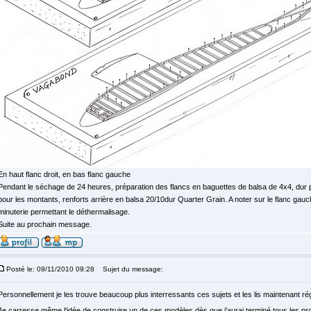
En haut flanc droit, en bas flanc gauche
Pendant le séchage de 24 heures, préparation des flancs en baguettes de balsa de 4x4, dur p
pour les montants, renforts arrière en balsa 20/10dur Quarter Grain. A noter sur le flanc gauch
minuterie permettant le déthermalisage.
Suite au prochain message.
Posté le: 09/11/2010 09:28
Sujet du message:
Personnellement je les trouve beaucoup plus interressants ces sujets et les lis maintenant ré
Je carresse même l'idée de construire un de ces modèles dès que j'aurai terminé tous les pr