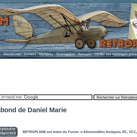
e
-
Rechercher
-
Fichiers
-
Membres
-
S'enregistrer
-
Annuaire
-
Vérifier ses messages privé
bond de Daniel Marie
RETROPLANE.net Index du Forum
->
Aéromodèles Antiques, RC, VCC, 