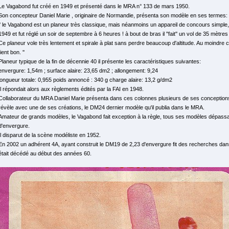
Le Vagabond fut créé en 1949 et présenté dans le MRA n° 133 de mars 1950.
Son concepteur Daniel Marie , originaire de Normandie, présenta son modèle en ses termes:
'' le Vagabond est un planeur très classique, mais néanmoins un appareil de concours simple, 
1949 et fut réglé un soir de septembre à 6 heures ! à bout de bras il ''fait'' un vol de 35 mètres
Ce planeur vole très lentement et spirale à plat sans perdre beaucoup d'altitude. Au moindre 
tient bon. ''
Planeur typique de la fin de décennie 40 il présente les caractéristiques suivantes:
envergure: 1,54m ; surface alaire: 23,65 dm2 ; allongement: 9,24
longueur totale: 0,955 poids annoncé : 340 g charge alaire: 13,2 g/dm2
Il répondait alors aux règlements édités par la FAI en 1948.
Collaborateur du MRA Daniel Marie présenta dans ces colonnes plusieurs de ses conception
révèle avec une de ses créations, le DM24 dernier modèle qu'il publia dans le MRA.
Amateur de grands modèles, le Vagabond fait exception à la règle, tous ses modèles dépassa
d'envergure.
Il disparut de la scène modéliste en 1952.
En 2002 un adhérent 4A, ayant construit le DM19 de 2,23 d'envergure fit des recherches dans 
était décédé au début des années 60.