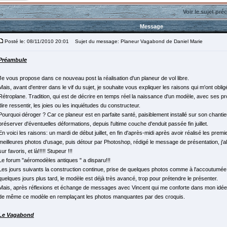
Voir le sujet pré
Message
Posté le: 08/11/2010 20:01
Sujet du message: Planeur Vagabond de Daniel Marie
Préambule
Je vous propose dans ce nouveau post la réalisation d'un planeur de vol libre.
Mais, avant d'entrer dans le vif du sujet, je souhaite vous expliquer les raisons qui m'ont oblig
Rétroplane. Tradition, qui est de décrire en temps réel la naissance d'un modèle, avec ses pr
dire ressentir, les joies ou les inquiétudes du constructeur.
Pourquoi déroger ? Car ce planeur est en parfaite santé, paisiblement installé sur son chantie
préserver d'éventuelles déformations, depuis l'ultime couche d'enduit passée fin juillet.
En voici les raisons: un mardi de début juillet, en fin d'après-midi après avoir réalisé les premie
meilleures photos d'usage, puis détour par Photoshop, rédigé le message de présentation, j'allu
sur favoris, et là!!!!! Stupeur !!!
Le forum ''aéromodèles antiques '' a disparu!!!
Les jours suivants la construction continue, prise de quelques photos comme à l'accoutumée
quelques jours plus tard, le modèle est déjà très avancé, trop pour prétendre le présenter.
Mais, après réflexions et échange de messages avec Vincent qui me conforte dans mon idée,
de même ce modèle en remplaçant les photos manquantes par des croquis.
Le Vagabond