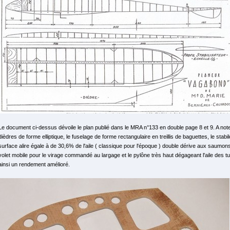
Le document ci-dessus dévoile le plan publié dans le MRA n°133 en double page 8 et 9. A noter
dièdres de forme elliptique, le fuselage de forme rectangulaire en treillis de baguettes, le st
surface alire égale à de 30,6% de l'aile ( classique pour l'époque ) double dérive aux saumon
volet mobile pour le virage commandé au largage et le pylône très haut dégageant l'aile des t
ainsi un rendement amélioré.