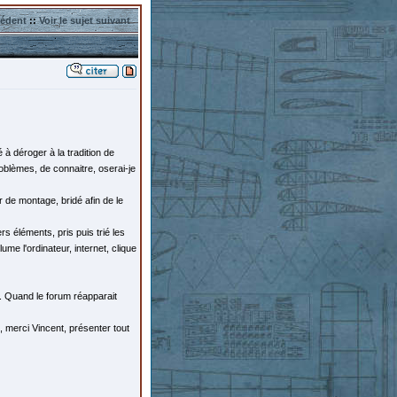
cédent
::
Voir le sujet suivant
é à déroger à la tradition de
oblèmes, de connaitre, oserai-je
r de montage, bridé afin de le
rs éléments, pris puis trié les
me l'ordinateur, internet, clique
. Quand le forum réapparait
 merci Vincent, présenter tout