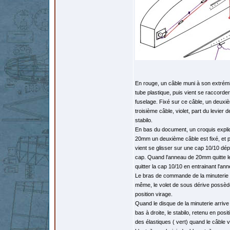
En rouge, un câble muni à son extrémi
tube plastique, puis vient se raccord
fuselage. Fixé sur ce câble, un deuxiè
troisième câble, violet, part du levier
stabilo.
En bas du document, un croquis expliqu
20mm un deuxième câble est fixé, et p
vient se glisser sur une cap 10/10 dé
cap. Quand l'anneau de 20mm quitte le c
quitter la cap 10/10 en entrainant l'an
Le bras de commande de la minuterie é
même, le volet de sous dérive possède u
position virage.
Quand le disque de la minuterie arrive 
bas à droite, le stabilo, retenu en posi
des élastiques ( vert) quand le câble vi