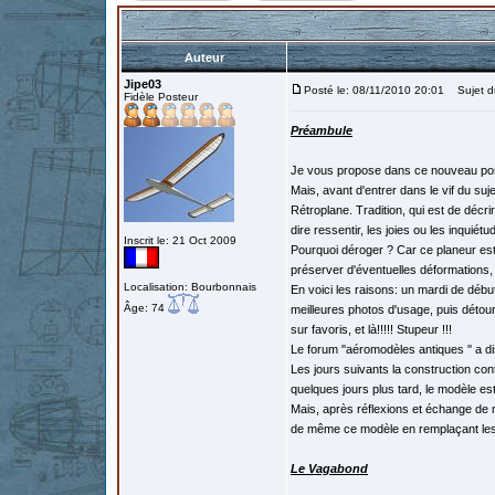
Auteur
Jipe03
Posté le: 08/11/2010 20:01
Sujet du
Fidèle Posteur
Préambule
Je vous propose dans ce nouveau post l
Mais, avant d'entrer dans le vif du suje
Rétroplane. Tradition, qui est de décr
dire ressentir, les joies ou les inquiét
Inscrit le: 21 Oct 2009
Pourquoi déroger ? Car ce planeur est 
préserver d'éventuelles déformations, d
Localisation: Bourbonnais
En voici les raisons: un mardi de début 
Âge: 74
meilleures photos d'usage, puis détour 
sur favoris, et là!!!!! Stupeur !!!
Le forum ''aéromodèles antiques '' a di
Les jours suivants la construction co
quelques jours plus tard, le modèle es
Mais, après réflexions et échange de
de même ce modèle en remplaçant les
Le Vagabond