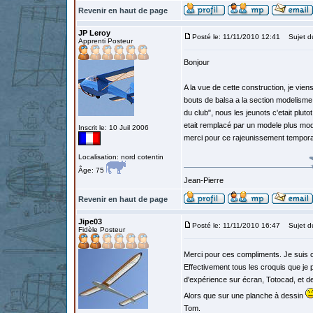
Revenir en haut de page
JP Leroy
Posté le: 11/11/2010 12:41
Sujet d
Apprenti Posteur
Bonjour
A la vue de cette construction, je vie
bouts de balsa a la section modelisme d
du club", nous les jeunots c'etait plut
etait remplacé par un modele plus mod
Inscrit le: 10 Juil 2006
merci pour ce rajeunissement tempora
Localisation: nord cotentin
Âge: 75
Jean-Pierre
Revenir en haut de page
Jipe03
Posté le: 11/11/2010 16:47
Sujet d
Fidèle Posteur
Merci pour ces compliments. Je suis
Effectivement tous les croquis que je 
d'expérience sur écran, Totocad, et de 
Alors que sur une planche à dessin
Tom.