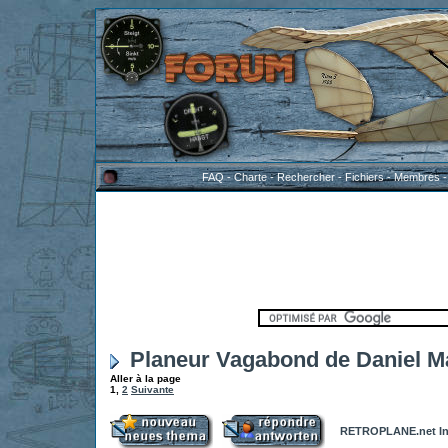
FAQ
-
Charte
-
Rechercher
-
Fichiers
-
Membres
Planeur Vagabond de Daniel M
Aller à la page
1
,
2
Suivante
RETROPLANE.net In