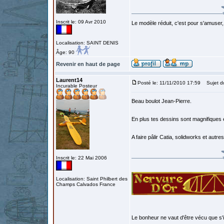
Inscrit le: 09 Avr 2010
Le modèle réduit, c'est pour s'amuser,
Localisation: SAINT DENIS
Âge: 90
Revenir en haut de page
Laurent14
Posté le: 11/11/2010 17:59
Sujet d
Incurable Posteur
Beau boulot Jean-Pierre.
En plus tes dessins sont magnifiques e
A faire pâlir Catia, solidworks et autr
Inscrit le: 22 Mai 2006
Localisation: Saint Philbert des
Champs Calvados France
Le bonheur ne vaut d'être vécu que s'i