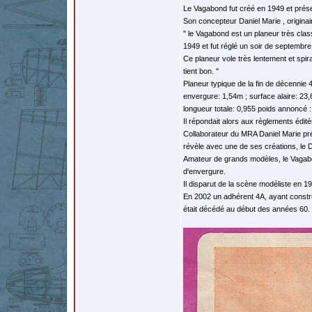
Le Vagabond fut créé en 1949 et prés
Son concepteur Daniel Marie , origin
'' le Vagabond est un planeur très cla
1949 et fut réglé un soir de septembre à
Ce planeur vole très lentement et spir
tient bon. ''
Planeur typique de la fin de décennie 4
envergure: 1,54m ; surface alaire: 23
longueur totale: 0,955 poids annoncé :
Il répondait alors aux règlements édité
Collaborateur du MRA Daniel Marie pr
révèle avec une de ses créations, le 
Amateur de grands modèles, le Vagabon
d'envergure.
Il disparut de la scène modéliste en 1
En 2002 un adhérent 4A, ayant constru
était décédé au début des années 60.