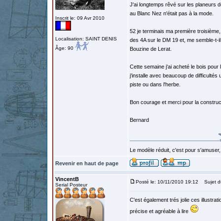
J'ai longtemps rêvé sur les planeurs d
au Blanc Nez n'était pas à la mode.
Inscrit le: 09 Avr 2010
52 je terminais ma première troisième, 
Localisation: SAINT DENIS
des 4A sur le DM 19 et, me semble-t-il
Âge: 90
Bouzine de Lerat.
Cette semaine j'ai acheté le bois pou
j'installe avec beaucoup de difficultés
piste ou dans l'herbe.
Bon courage et merci pour la construc
Bernard
Le modèle réduit, c'est pour s'amuser,
Revenir en haut de page
VincentB
Posté le: 10/11/2010 19:12
Sujet d
Serial Posteur
C'est également trés jolie ces illustrat
précise et agréable à lire