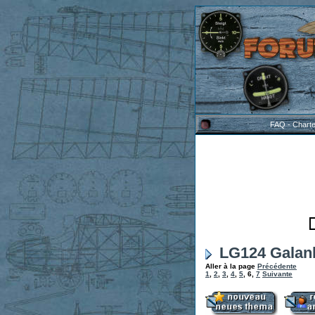
FAQ
-
Chart
LG124 Galan
Aller à la page
Précédente
1
,
2
,
3
,
4
,
5
,
6
,
7
Suivante