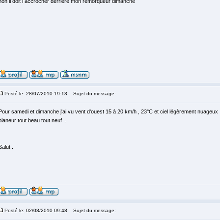
non il doit l accrocher derriere mon remorqueur dimanche
Posté le: 28/07/2010 19:13
Sujet du message:
Pour samedi et dimanche j'ai vu vent d'ouest 15 à 20 km/h , 23°C et ciel légèrement nuageux ,
planeur tout beau tout neuf ...
Salut .
Posté le: 02/08/2010 09:48
Sujet du message: