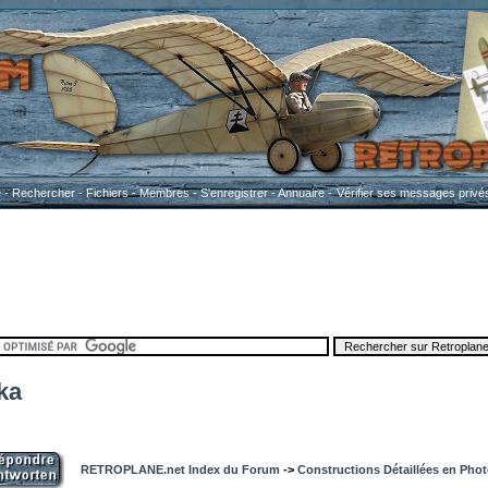
e
-
Rechercher
-
Fichiers
-
Membres
-
S'enregistrer
-
Annuaire
-
Vérifier ses messages privé
ka
RETROPLANE.net Index du Forum
->
Constructions Détaillées en Pho