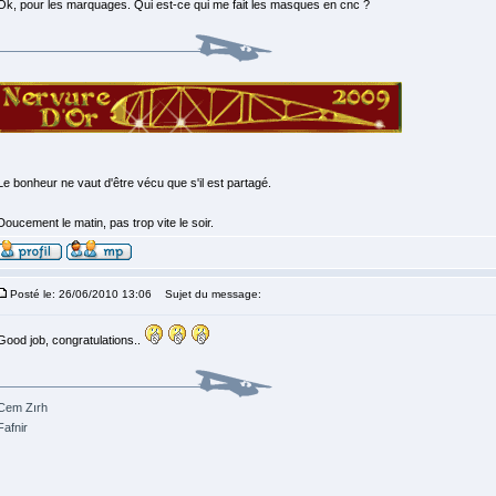
Ok, pour les marquages. Qui est-ce qui me fait les masques en cnc ?
Le bonheur ne vaut d'être vécu que s'il est partagé.
Doucement le matin, pas trop vite le soir.
Posté le: 26/06/2010 13:06
Sujet du message:
Good job, congratulations..
Cem Zırh
Fafnir