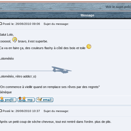
Voir le sujet pré
Message
Posté le: 26/06/2010 09:06
Sujet du message:
Salut Lolo,
coooool,
bravo, il est superbe.
Ca va en faire ça, des couleurs flashy à côté des bois et toile
Lolométéo
Lolométéo, rétro addict ;o)
"On commence à vieillir quand on remplace ses rêves par des regrets"
Sénèque
Posté le: 26/06/2010 10:37
Sujet du message:
Après un petit coup de sèche cheveux, tout est rentré dans l'ordre. plus de plis.