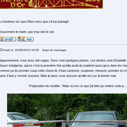
Le bonheur ne vaut d'être vécu que s'il est partagé.
Doucement le matin, pas trop vite le soir.
Posté le: 02/08/2010 18:58
Sujet du message:
Apparemment, vous avez été sages. Donc voici quelques photos. Les photos sont d'Isabelle 
Soyez indulgents, parce c'est la première fois qu'elle avait du matériel aussi gros dans les ma
comme ça du premier coup cette chose là. Il faut caresser, soupeser, mesurer, prendre en main
parti, il faut y revenir souvent. Mais je peux vous assurer qu'elle est sur la bonne voie.
Préparation du modèle. "Mais où est-ce que j'ai bien pu mettre cette p....