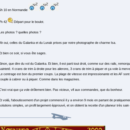
5h 10 en Normandie
7h 42
Départ pour le boulot.
Les photos ? quelles photos ?
Ah oui, celles du Galanka et du Lunak prises par notre photographe de charme Isa.
Et bien ce soir, si vous ête sages.
Sinon, que dire du vol du Galanka. Et bien, il est parti tout droit, comme sur des rails, remor
sainteté. 4 crans de trim à droite pour les ailerons, 3 crans de trim à piquer et ça vole à mervei
Le centrage est bon du premier coups. La plage de vitesse est impressionante et les AF sont
couple à cabrer ou à piquer. Comme dans les magazines.
C'est vrai que ça vole drôlement bien. Pas vicieux, vif aux commandes, que du bonheur.
Et voilà, l'aboutissement d'un projet commencé il y a environ 9 mois en partant de pratiqueme
solutions simples, un profil largement épprouvé, et on obtient la recette d'un planeur très sain e