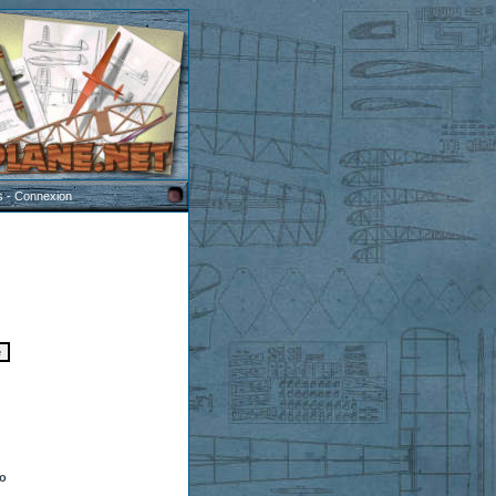
s
-
Connexion
to