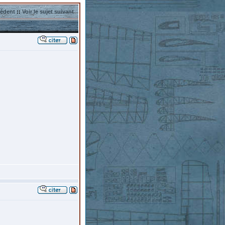
cédent
::
Voir le sujet suivant