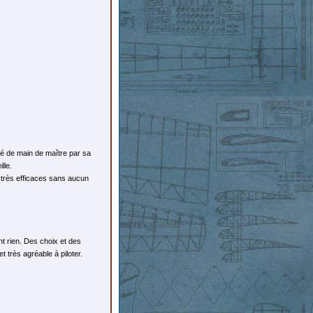
qué de main de maître par sa
lle.
 très efficaces sans aucun
nt rien. Des choix et des
t très agréable à piloter.