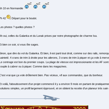
5h 10 en Normandie
7h 42
Départ pour le boulot.
Les photos ? quelles photos ?
Ah oui, celles du Galanka et du Lunak prises par notre photographe de charme Isa.
Et bien ce soir, si vous ête sages.
Sinon, que dire du vol du Galanka. Et bien, il est parti tout droit, comme sur des rails, remor
sainteté. 4 crans de trim à droite pour les ailerons, 3 crans de trim à piquer et ça vole à mervei
Le centrage est bon du premier coups. La plage de vitesse est impressionante et les AF sont
couple à cabrer ou à piquer. Comme dans les magazines.
C'est vrai que ça vole drôlement bien. Pas vicieux, vif aux commandes, que du bonheur.
Et voilà, l'aboutissement d'un projet commencé il y a environ 9 mois en partant de pratiqueme
solutions simples, un profil largement épprouvé, et on obtient la recette d'un planeur très sain e