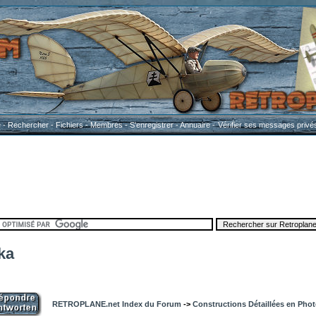
e
-
Rechercher
-
Fichiers
-
Membres
-
S'enregistrer
-
Annuaire
-
Vérifier ses messages privé
ka
RETROPLANE.net Index du Forum
->
Constructions Détaillées en Pho