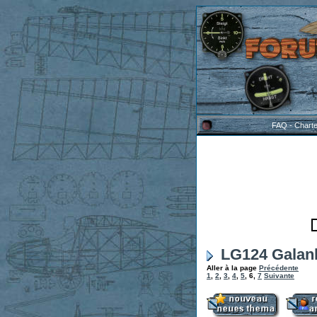
FAQ
-
Chart
LG124 Galan
Aller à la page
Précédente
1
,
2
,
3
,
4
,
5
,
6
,
7
Suivante