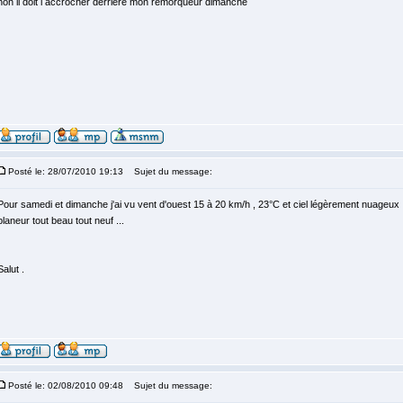
non il doit l accrocher derriere mon remorqueur dimanche
Posté le: 28/07/2010 19:13
Sujet du message:
Pour samedi et dimanche j'ai vu vent d'ouest 15 à 20 km/h , 23°C et ciel légèrement nuageux ,
planeur tout beau tout neuf ...
Salut .
Posté le: 02/08/2010 09:48
Sujet du message: