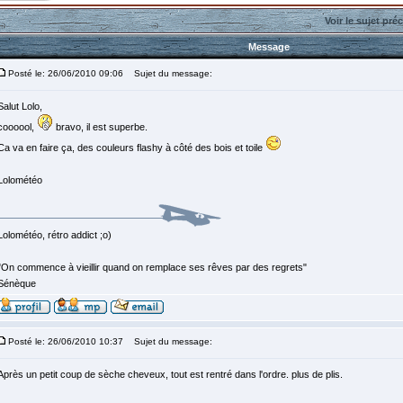
Voir le sujet pré
Message
Posté le: 26/06/2010 09:06
Sujet du message:
Salut Lolo,
coooool,
bravo, il est superbe.
Ca va en faire ça, des couleurs flashy à côté des bois et toile
Lolométéo
Lolométéo, rétro addict ;o)
"On commence à vieillir quand on remplace ses rêves par des regrets"
Sénèque
Posté le: 26/06/2010 10:37
Sujet du message:
Après un petit coup de sèche cheveux, tout est rentré dans l'ordre. plus de plis.