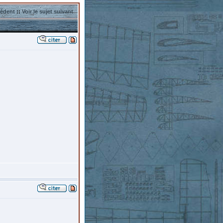
cédent
::
Voir le sujet suivant