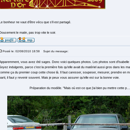
Le bonheur ne vaut d'être vécu que s'il est partagé.
Doucement le matin, pas trop vite le soir.
Posté le: 02/08/2010 18:58
Sujet du message:
Apparemment, vous avez été sages. Donc voici quelques photos. Les photos sont d'Isabelle 
Soyez indulgents, parce c'est la première fois qu'elle avait du matériel aussi gros dans les ma
comme ça du premier coup cette chose là. Il faut caresser, soupeser, mesurer, prendre en main
parti, il faut y revenir souvent. Mais je peux vous assurer qu'elle est sur la bonne voie.
Préparation du modèle. "Mais où est-ce que j'ai bien pu mettre cette p....