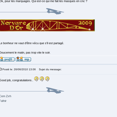
Ok, pour les marquages. Qui est-ce qui me fait les masques en cnc ?
Le bonheur ne vaut d'être vécu que s'il est partagé.
Doucement le matin, pas trop vite le soir.
Posté le: 26/06/2010 13:06
Sujet du message:
Good job, congratulations..
Cem Zırh
Fafnir