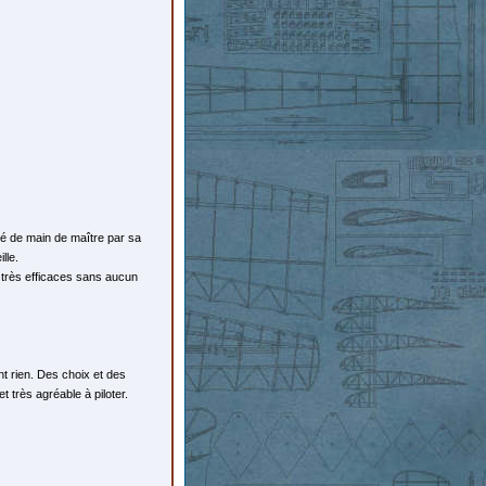
qué de main de maître par sa
lle.
 très efficaces sans aucun
nt rien. Des choix et des
t très agréable à piloter.