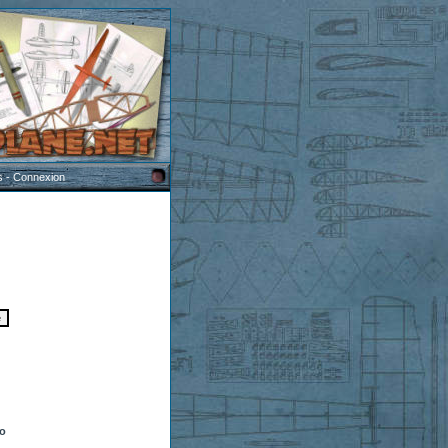
s
-
Connexion
to