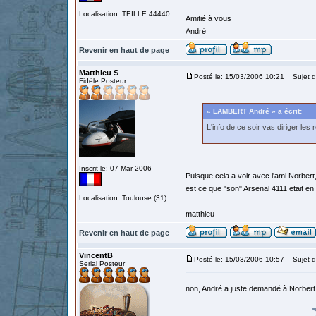
Localisation: TEILLE 44440
Amitié à vous
André
Revenir en haut de page
Matthieu S
Posté le: 15/03/2006 10:21
Sujet du
Fidèle Posteur
« LAMBERT André » a écrit:
L'info de ce soir vas diriger le
....
Inscrit le: 07 Mar 2006
Puisque cela a voir avec l'ami Norbert
est ce que "son" Arsenal 4111 etait en
Localisation: Toulouse (31)
matthieu
Revenir en haut de page
VincentB
Posté le: 15/03/2006 10:57
Sujet d
Serial Posteur
non, André a juste demandé à Norbert