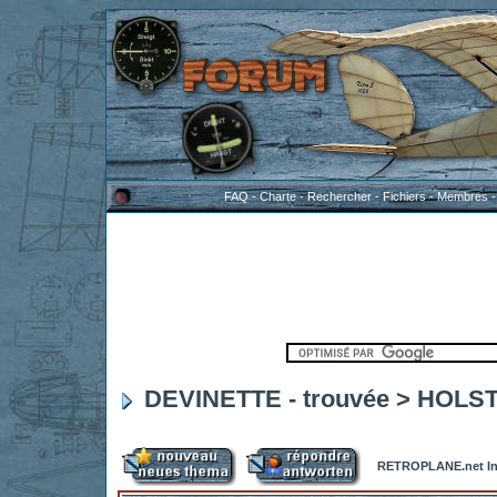
FAQ
-
Charte
-
Rechercher
-
Fichiers
-
Membres
DEVINETTE - trouvée > HOLST
RETROPLANE.net In