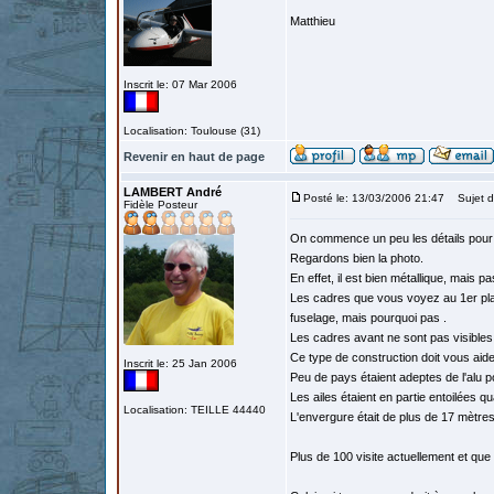
Matthieu
Inscrit le: 07 Mar 2006
Localisation: Toulouse (31)
Revenir en haut de page
LAMBERT André
Posté le: 13/03/2006 21:47
Sujet du
Fidèle Posteur
On commence un peu les détails pour
Regardons bien la photo.
En effet, il est bien métallique, mais p
Les cadres que vous voyez au 1er plan 
fuselage, mais pourquoi pas .
Les cadres avant ne sont pas visibles 
Ce type de construction doit vous aider
Inscrit le: 25 Jan 2006
Peu de pays étaient adeptes de l'alu p
Les ailes étaient en partie entoilées 
Localisation: TEILLE 44440
L'envergure était de plus de 17 mètr
Plus de 100 visite actuellement et que