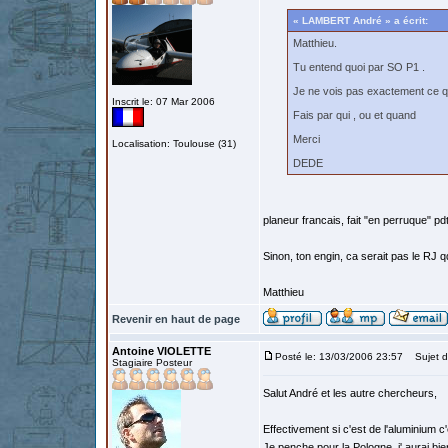
« LAMBERT André » a écrit:
Matthieu.
Tu entend quoi par SO P1 .
Je ne vois pas exactement ce qu
Inscrit le: 07 Mar 2006
Fais par qui , ou et quand
Merci
Localisation: Toulouse (31)
DEDE
planeur francais, fait "en perruque" pdt
Sinon, ton engin, ca serait pas le RJ
Matthieu
Revenir en haut de page
Antoine VIOLETTE
Posté le: 13/03/2006 23:57
Sujet d
Stagiaire Posteur
Salut André et les autre chercheurs,
Effectivement si c'est de l'aluminium c'
Je penche pour la Pologne, j' aurai bi