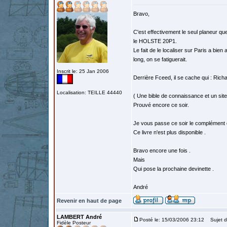
Bravo,
C'est effectivement le seul planeur qu
le HOLSTE 20P1.
Le fait de le localiser sur Paris a bien
long, on se fatiguerait.
Inscrit le: 25 Jan 2006
Derrière Fceed, il se cache qui : Ric
Localisation: TEILLE 44440
( Une bible de connaissance et un site 
Prouvé encore ce soir.
Je vous passe ce soir le complément d'i
Ce livre n'est plus disponible .
Bravo encore une fois .
Mais
Qui pose la prochaine devinette .
André
Revenir en haut de page
LAMBERT André
Posté le: 15/03/2006 23:12
Sujet d
Fidèle Posteur