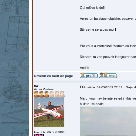
Qui relève le défi:
Après un fuselage tubulaire, essayer un
Sûr ce ne sera pas moi !
Elle vous a interressé l'histoire du Ho
Richard, tu vas pouvoir le rajouter dan
André
Revenir en haut de page
cw
Posté le: 09/05/2009 22:42
Sujet d
Accro Posteur
Marc, you may be interested in this v
built to 1/4 scale...
Inscrit le: 06 Juil 2008