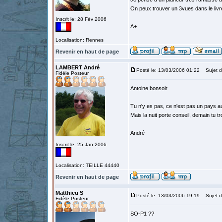
On peux trouver un 3vues dans le liv
Inscrit le: 28 Fév 2006
A+
Localisation: Rennes
Revenir en haut de page
LAMBERT André
Posté le: 13/03/2006 01:22
Sujet du
Fidèle Posteur
Antoine bonsoir
Tu n'y es pas, ce n'est pas un pays au
Mais la nuit porte conseil, demain tu t
André
Inscrit le: 25 Jan 2006
Localisation: TEILLE 44440
Revenir en haut de page
Matthieu S
Posté le: 13/03/2006 19:19
Sujet d
Fidèle Posteur
SO-P1 ??