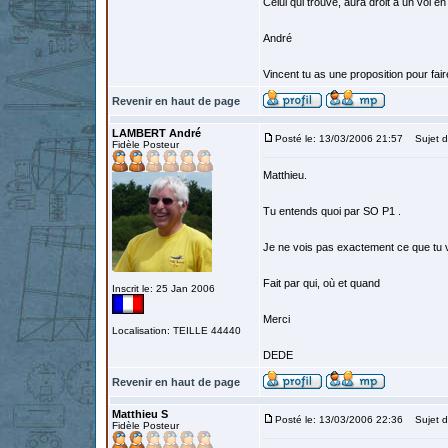
Celui qui trouve, aura droit à un vol
André
Vincent tu as une proposition pour fai
Revenir en haut de page
LAMBERT André
Posté le: 13/03/2006 21:57
Sujet d
Fidèle Posteur
Matthieu.
Tu entends quoi par SO P1 .
Je ne vois pas exactement ce que tu v
Fait par qui, où et quand
Inscrit le: 25 Jan 2006
Merci
Localisation: TEILLE 44440
DEDE
Revenir en haut de page
Matthieu S
Posté le: 13/03/2006 22:36
Sujet d
Fidèle Posteur