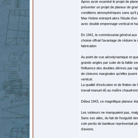
Apres avoir examiné le projet de plan
présenter un projet de planeur de gran
conditions atmosphériques sans qu'il 
Max Holste entreprit alors l'étude d'un
avec double empennage vertical et habi
En 1941, le commissariat général aux 
choisie offrait l'avantage de réduire 
fabrication
Au point de vue aérodynamique et quali
grands angles par suite de la faible se
l'influence des doubles dérives par ra
de cloisons marginales qu'elles jouen
vertical.
La qualité d'exécution et de finition de
travail manuel dû au maître chaudronni
Début 1943, ce magnifique planeur éta
Les visiteurs ne manquaient pas, malgr
Sans ses ailes, du fait de l'exiguïté 
coin perdu de banlieue représentait plu
d'avions.