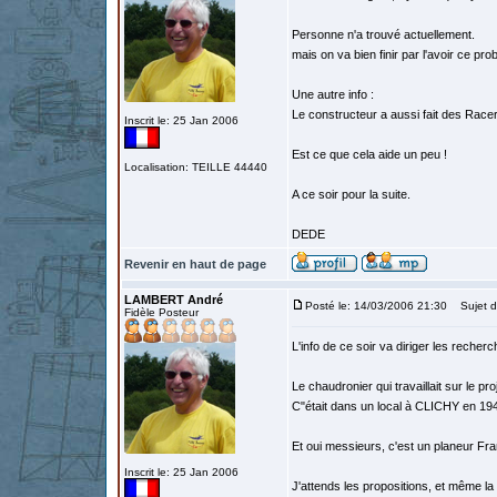
Personne n'a trouvé actuellement.
mais on va bien finir par l'avoir ce pro
Une autre info :
Le constructeur a aussi fait des Racer
Inscrit le: 25 Jan 2006
Est ce que cela aide un peu !
Localisation: TEILLE 44440
A ce soir pour la suite.
DEDE
Revenir en haut de page
LAMBERT André
Posté le: 14/03/2006 21:30
Sujet du
Fidèle Posteur
L'info de ce soir va diriger les reche
Le chaudronier qui travaillait sur le p
C"était dans un local à CLICHY en 1942
Et oui messieurs, c'est un planeur Fra
Inscrit le: 25 Jan 2006
J'attends les propositions, et même la