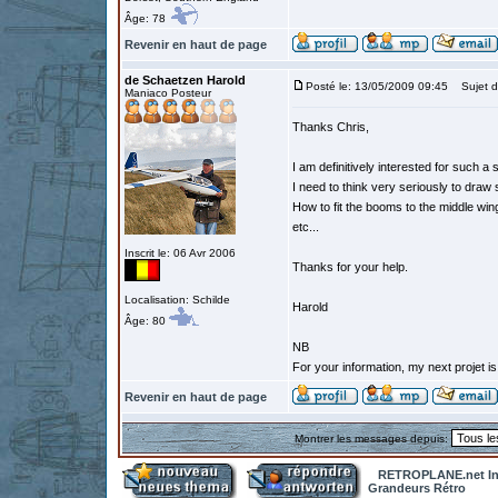
Âge: 78
Revenir en haut de page
de Schaetzen Harold
Posté le: 13/05/2009 09:45
Sujet d
Maniaco Posteur
Thanks Chris,
I am definitively interested for such a 
I need to think very seriously to draw 
How to fit the booms to the middle win
etc...
Inscrit le: 06 Avr 2006
Thanks for your help.
Localisation: Schilde
Harold
Âge: 80
NB
For your information, my next projet is 
Revenir en haut de page
Montrer les messages depuis:
RETROPLANE.net In
Grandeurs Rétro