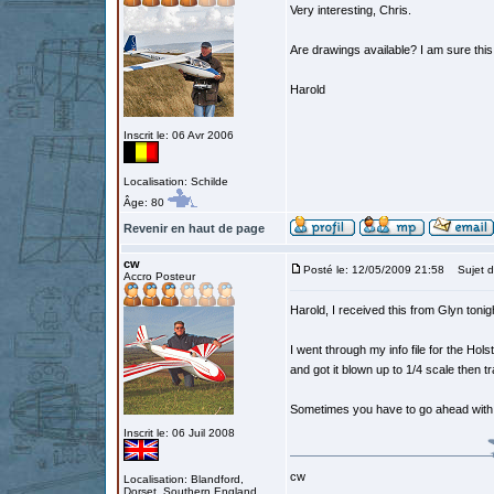
Very interesting, Chris.
Are drawings available? I am sure this
Harold
Inscrit le: 06 Avr 2006
Localisation: Schilde
Âge: 80
Revenir en haut de page
cw
Posté le: 12/05/2009 21:58
Sujet d
Accro Posteur
Harold, I received this from Glyn tonigh
I went through my info file for the Hols
and got it blown up to 1/4 scale then tra
Sometimes you have to go ahead with wha
Inscrit le: 06 Juil 2008
cw
Localisation: Blandford,
Dorset, Southern England