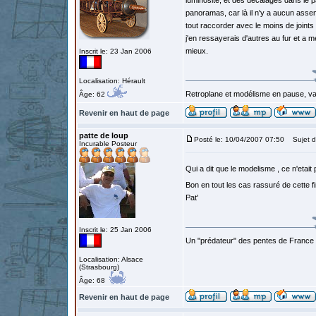
luminosité, et des décalages dans le 
panoramas, car là il n'y a aucun asse
tout raccorder avec le moins de joints 
j'en ressayerais d'autres au fur et a m
mieux.
Inscrit le: 23 Jan 2006
Localisation: Hérault
Retroplane et modélisme en pause, van
Âge: 62
Revenir en haut de page
patte de loup
Posté le: 10/04/2007 07:50
Sujet d
Incurable Posteur
Qui a dit que le modelisme , ce n'etait p
Bon en tout les cas rassuré de cette 
Pat'
Inscrit le: 25 Jan 2006
Un "prédateur" des pentes de France
Localisation: Alsace
(Strasbourg)
Âge: 68
Revenir en haut de page