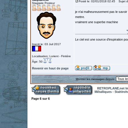
Posté le: 02/01/2018 02:45
Sujet d
Stagiaire Posteur
je n'ai malheureusement pas le savoir
mettre.
vraiment une superbe machine
Le ciel est une
source
d'inspiration po
Inscrit le: 03 Juil 2017
Localisation: Lorient - Finitère
Âge: 50
Revenir en haut de page
Montrer les messages depuis:
RETROPLANE.net In
Métalliques - Stahlro
Page
6
sur
6