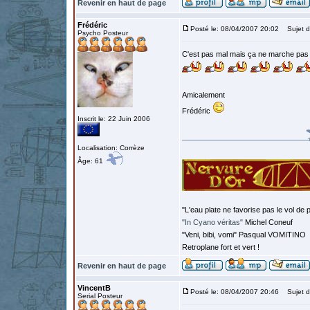
Revenir en haut de page
Frédéric
Posté le: 08/04/2007 20:02
Sujet d
Psycho Posteur
C'est pas mal mais ça ne marche pas en
Amicalement
Frédéric
Inscrit le: 22 Juin 2006
Localisation: Corrèze
Âge: 61
"L'eau plate ne favorise pas le vol de p
"In Cyano véritas"
Michel Coneuf
"Veni, bibi, vomi" Pasqual VOMITINO
Retroplane fort et vert !
Revenir en haut de page
VincentB
Posté le: 08/04/2007 20:46
Sujet d
Serial Posteur