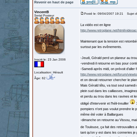
Revenir en haut de page
VincentB
Posté le: 09/04/2007 19:21
Sujet d
Serial Posteur
La vidéo est en ligne
http://www.retroplane.net/html/videoac
Maintenant que la tension est retombé
surtout par les evênements.
-Jeudi, Gérald perd un planeur au trou 
Inscrit le: 23 Jan 2006
-vendredi il retourne en bas pour conti
-Samedi après midi, on prévoit d'aller 
Localisation: Hérault
http://www.retroplane.net/forum/viewt
Âge: 62
et on devait retourner chercher le pla
Mais Gérald têtu, va tout seul samedi 
plein sud dans les caillasses, imaginez.
et perdu au trou dans les ravines et le
obligé d'intervenir et l'héli-treuiller
1
pompiers n'ont pas voulut prendre le p
même été voler à Baillargues
-dimanche on retourne au Vissou, mais
de Toulouse, ça fait des retrouvailles
tant qu'on y est dans les conneries je