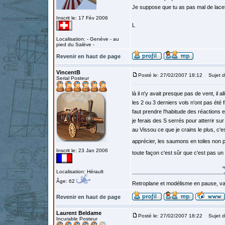
Je suppose que tu as pas mal de lacet 
Inscrit le: 17 Fév 2006
L
Localisation: - Genève - au
pied du Salève -
Revenir en haut de page
VincentB
Posté le: 27/02/2007 18:12
Sujet d
Serial Posteur
là il n'y avait presque pas de vent, il a
les 2 ou 3 derniers vols n'ont pas été f
faut prendre l'habitude des réactions e
je ferais des S serrés pour atterrir su
au Vissou ce que je crains le plus, c'e
apprécier, les saumons en toiles non 
Inscrit le: 23 Jan 2006
toute façon c'est sûr que c'est pas un
Localisation: Hérault
Âge: 62
Retroplane et modélisme en pause, van
Revenir en haut de page
Laurent Beldame
Posté le: 27/02/2007 18:22
Sujet d
Incurable Posteur