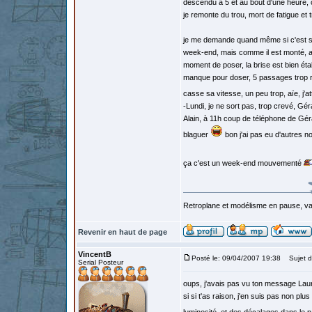
descendu à 5 et au bout d'une heure, on
je remonte du trou, mort de fatigue et 
je me demande quand même si c'est sag
week-end, mais comme il est monté, alle
moment de poser, la brise est bien éta
manque pour doser, 5 passages trop rapi
casse sa vitesse, un peu trop, aïe, j'
-Lundi, je ne sort pas, trop crevé, Gé
Alain, à 11h coup de téléphone de Gérald
blaguer
bon j'ai pas eu d'autres no
ça c'est un week-end mouvementé
Retroplane et modélisme en pause, van
Revenir en haut de page
VincentB
Posté le: 09/04/2007 19:38
Sujet d
Serial Posteur
oups, j'avais pas vu ton message Laur
si si t'as raison, j'en suis pas non plu