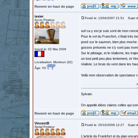
Revenir en haut de page
texier
Posté le: 13/04/2007 21:51
Sujet d
Accro Posteur
ouf ca y est je suis sorti de mon ronci
Pour le vol du Francfort, c'était très b
posé sur le saumon, bien plus moche qu
gosses présents ne s'y sont pas trompés
Inscrit le: 02 Mar 2006
Sur le pilotage, et le réalisme, les traj
un tout petit peu plus lentement, et Vi
Localisation: Monbrun (32)
réaliste. Le bruis du vent dans les haub
Âge: 53
Voilà mon observation de spectateur r
Sylvain.
On appelle idées claires celles qui s
Revenir en haut de page
VincentB
Posté le: 25/10/2008 12:27
Sujet d
Serial Posteur
L'article du Frankfort et du plan enca