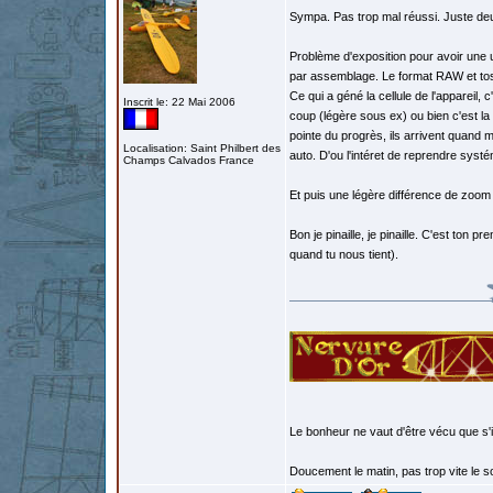
Sympa. Pas trop mal réussi. Juste deu
Problème d'exposition pour avoir une 
par assemblage. Le format RAW et tosh
Ce qui a géné la cellule de l'appareil, c
Inscrit le: 22 Mai 2006
coup (légère sous ex) ou bien c'est la
pointe du progrès, ils arrivent quand
Localisation: Saint Philbert des
auto. D'ou l'intéret de reprendre syst
Champs Calvados France
Et puis une légère différence de zoom
Bon je pinaille, je pinaille. C'est to
quand tu nous tient).
Le bonheur ne vaut d'être vécu que s'i
Doucement le matin, pas trop vite le so