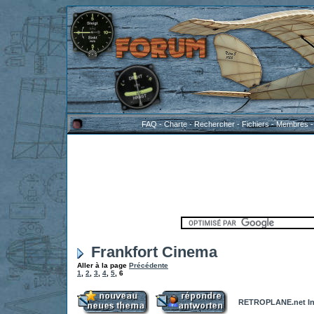
FAQ
-
Charte
-
Rechercher
-
Fichiers
-
Membres
Frankfort Cinema
Aller à la page
Précédente
1
,
2
,
3
,
4
,
5
,
6
RETROPLANE.net In