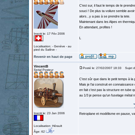
C'est sur, il faut le temps de le prend
souci ! De plus ta voilure semble avo
alors...y a pas à se prendre la tete.
Maintenant dans les Alpes en thermique 
En attendant, profites !
Inscrit le: 17 Fév 2006
L
Localisation: - Genève - au
pied du Salève -
Revenir en haut de page
VincentB
Posté le: 27/02/2007 18:33
Sujet d
Serial Posteur
C'est sûr que dans le petit temps à la p
Mais je l'ai construit en connaissance
en fait c'est pas la structure en tube q
au 1/3 je pense qu'un fuselage métal ne
Inscrit le: 23 Jan 2006
Retroplane et modélisme en pause, van
Localisation: Hérault
Âge: 62