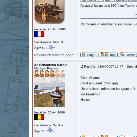
http://www.retroplane.net/forum/viewt
j'ai aussi fait un petit 360°
http://www.r
Retroplane et modélisme en pause, van
Inscrit le: 23 Jan 2006
Localisation: Hérault
Âge: 62
Revenir en haut de page
de Schaetzen Harold
Posté le: 08/04/2007 16:47
Sujet d
Maniaco Posteur
Cher Vincent,
C'est amusant. C'est gag!
Un problème, même en bougeant très ra
ton Frankfort.
Harold
Inscrit le: 06 Avr 2006
Localisation: Schilde
Âge: 80