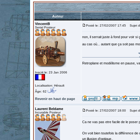
Auteur
VincentB
Posté le: 27/02/2007 17:45
Sujet d
Serial Posteur
non, il serrait juste à fond pour voir 
au cas où... autant que ça soit pas mo
Retroplane et modélisme en pause, van
Inscrit le: 23 Jan 2006
Localisation: Hérault
Âge: 62
Revenir en haut de page
Laurent Beldame
Posté le: 27/02/2007 18:00
Sujet d
Incurable Posteur
Ca ne vas pas etre facile de le poser p
On voit bien toutefois la différence de
un illusion d'optique..