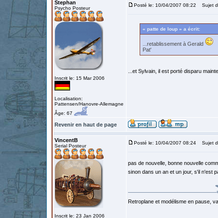
Stephan
Posté le: 10/04/2007 08:22
Sujet d
Psycho Posteur
« patte de loup » a écrit:
...retablissement à Gerald
Pat'
...et Sylvain, il est porté disparu main
Inscrit le: 15 Mar 2006
Localisation:
Pattensen/Hanovre-Allemagne
Âge: 67
Revenir en haut de page
VincentB
Posté le: 10/04/2007 08:24
Sujet d
Serial Posteur
pas de nouvelle, bonne nouvelle comm
sinon dans un an et un jour, s'il n'est 
Retroplane et modélisme en pause, van
Inscrit le: 23 Jan 2006