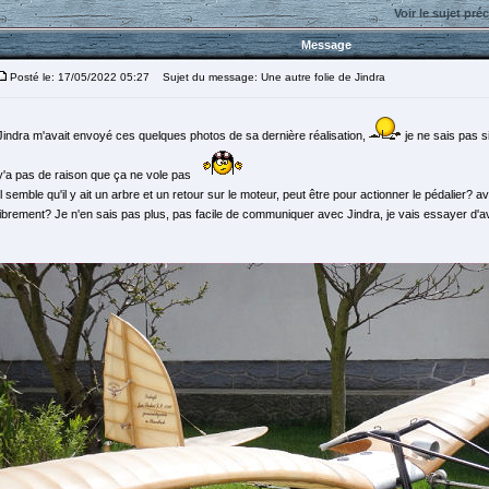
Voir le sujet pré
Message
Posté le: 17/05/2022 05:27
Sujet du message: Une autre folie de Jindra
Jindra m'avait envoyé ces quelques photos de sa dernière réalisation,
je ne sais pas si 
y'a pas de raison que ça ne vole pas
Il semble qu'il y ait un arbre et un retour sur le moteur, peut être pour actionner le pédalier? a
librement? Je n'en sais pas plus, pas facile de communiquer avec Jindra, je vais essayer d'av