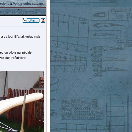
cédent
::
Voir le sujet suivant
à ce jour il l'a fait voler, mais
vec un pilote qui pédale
oir des précisions.