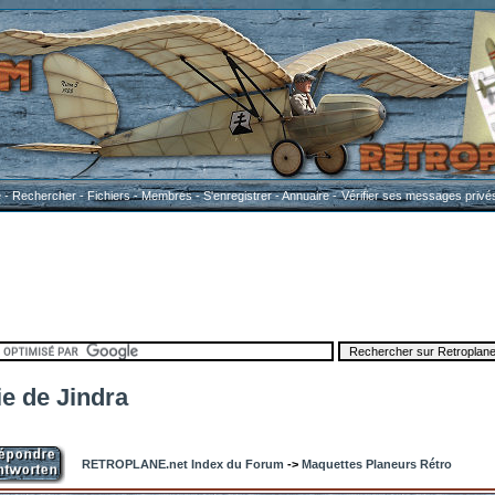
e
-
Rechercher
-
Fichiers
-
Membres
-
S'enregistrer
-
Annuaire
-
Vérifier ses messages privé
ie de Jindra
RETROPLANE.net Index du Forum
->
Maquettes Planeurs Rétro