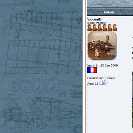
Auteur
VincentB
Serial Posteur
Inscrit le: 23 Jan 2006
Localisation: Hérault
Âge: 62