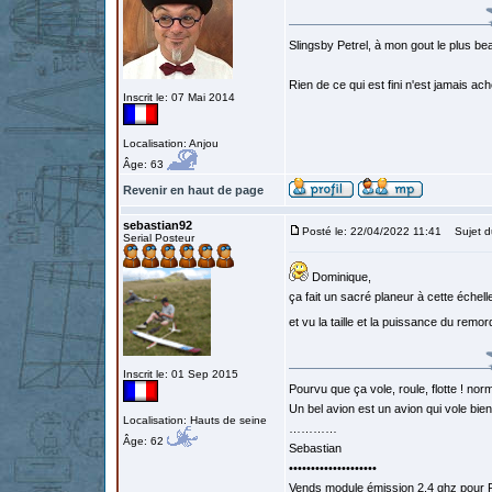
Slingsby Petrel, à mon gout le plus beau
Rien de ce qui est fini n'est jamais a
Inscrit le: 07 Mai 2014
Localisation: Anjou
Âge: 63
Revenir en haut de page
sebastian92
Posté le: 22/04/2022 11:41
Sujet d
Serial Posteur
Dominique,
ça fait un sacré planeur à cette échelle
et vu la taille et la puissance du rem
Inscrit le: 01 Sep 2015
Pourvu que ça vole, roule, flotte ! norm
Un bel avion est un avion qui vole bie
Localisation: Hauts de seine
…………
Âge: 62
Sebastian
••••••••••••••••••••
Vends module émission 2.4 ghz pour F