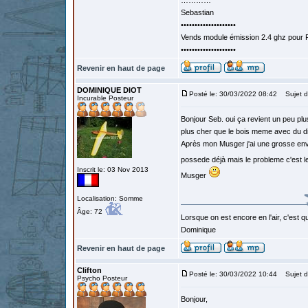
…………
Sebastian
••••••••••••••••••••
Vends module émission 2.4 ghz pour F
••••••••••••••••••••
Revenir en haut de page
DOMINIQUE DIOT
Posté le: 30/03/2022 08:42
Sujet d
Incurable Posteur
Bonjour Seb. oui ça revient un peu plus
plus cher que le bois meme avec du d
Après mon Musger j'ai une grosse envie
possede déjà mais le probleme c'est le
Inscrit le: 03 Nov 2013
Musger
Localisation: Somme
Âge: 72
Lorsque on est encore en l'air, c'est qu
Dominique
Revenir en haut de page
Clifton
Posté le: 30/03/2022 10:44
Sujet d
Psycho Posteur
Bonjour,