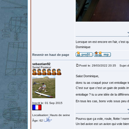
Lorsque on est encore en l'air, c'est qu
Dominique
Revenir en haut de page
sebastian92
Posté le: 29/03/2022 20:35
Sujet d
Serial Posteur
Salut Dominique,
donc tu as craqué pour cet entoilage t
C'est sur que c'est un gain de poids 
entoilage ? tu a une idée de la différ
En tous les cas, bons vols sous peu d
Inscrit le: 01 Sep 2015
Localisation: Hauts de seine
Pourvu que ça vole, roule, flotte ! norm
Âge: 62
Un bel avion est un avion qui vole bie