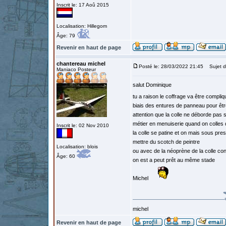
Inscrit le: 17 Aoû 2015
Localisation: Hillegom
Âge: 79
Revenir en haut de page
chantereau michel
Posté le: 28/03/2022 21:45
Sujet d
Maniaco Posteur
salut Dominique
tu a raison le coffrage va être compli
biais des entures de panneau pour être 
attention que la colle ne déborde pas 
métier en menuiserie quand on colles
Inscrit le: 02 Nov 2010
la colle se patine et on mais sous pre
mettre du scotch de peintre
Localisation: blois
ou avec de la néoprène de la colle con
Âge: 60
on est a peut prêt au même stade
Michel
michel
Revenir en haut de page