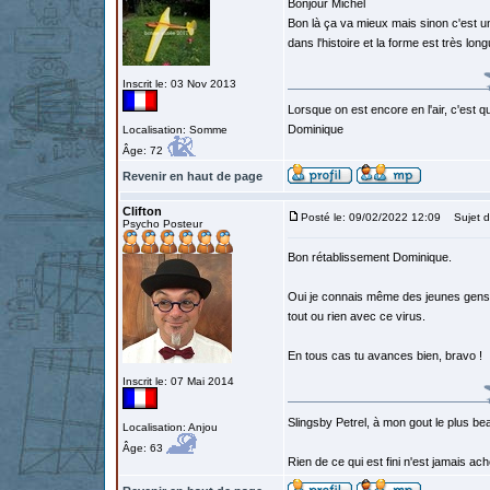
Bonjour Michel
Bon là ça va mieux mais sinon c'est un
dans l'histoire et la forme est très long
Inscrit le: 03 Nov 2013
Lorsque on est encore en l'air, c'est qu
Dominique
Localisation: Somme
Âge: 72
Revenir en haut de page
Clifton
Posté le: 09/02/2022 12:09
Sujet d
Psycho Posteur
Bon rétablissement Dominique.
Oui je connais même des jeunes gens q
tout ou rien avec ce virus.
En tous cas tu avances bien, bravo !
Inscrit le: 07 Mai 2014
Slingsby Petrel, à mon gout le plus beau
Localisation: Anjou
Âge: 63
Rien de ce qui est fini n'est jamais a