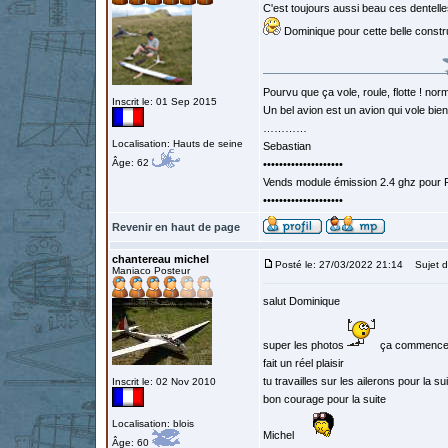
C'est toujours aussi beau ces dentelle
Dominique pour cette belle constr
Pourvu que ça vole, roule, flotte ! norm
Inscrit le: 01 Sep 2015
Un bel avion est un avion qui vole bie
…………
Localisation: Hauts de seine
Sebastian
Âge: 62
••••••••••••••••••••
Vends module émission 2.4 ghz pour F
••••••••••••••••••••
Revenir en haut de page
chantereau michel
Posté le: 27/03/2022 21:14
Sujet d
Maniaco Posteur
salut Dominique
super les photos
ça commence 
fait un réel plaisir
tu travailles sur les ailerons pour la su
Inscrit le: 02 Nov 2010
bon courage pour la suite
Localisation: blois
Michel
Âge: 60