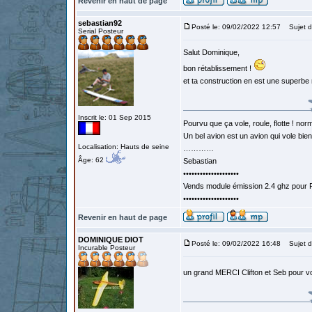
Revenir en haut de page
sebastian92
Posté le: 09/02/2022 12:57
Sujet d
Serial Posteur
Salut Dominique,
bon rétablissement !
et ta construction en est une superb
Inscrit le: 01 Sep 2015
Pourvu que ça vole, roule, flotte ! norm
Un bel avion est un avion qui vole bie
Localisation: Hauts de seine
…………
Âge: 62
Sebastian
••••••••••••••••••••
Vends module émission 2.4 ghz pour F
••••••••••••••••••••
Revenir en haut de page
DOMINIQUE DIOT
Posté le: 09/02/2022 16:48
Sujet d
Incurable Posteur
un grand MERCI Clifton et Seb pour 