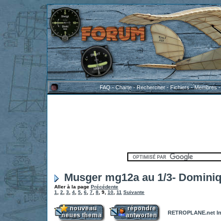
FAQ
-
Charte
-
Rechercher
-
Fichiers
-
Membres
Musger mg12a au 1/3- Domini
Aller à la page
Précédente
1
,
2
,
3
,
4
,
5
,
6
,
7
,
8
,
9
,
10
,
11
Suivante
RETROPLANE.net In