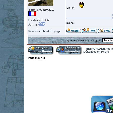
Michel
Inscrit le: 02 Nov 2010
Localisation: blois
michel
Âge: 60
Revenir en haut de page
Montrer les messages depuis:
RETROPLANE.net In
Détaillées en Photo
Page
9
sur
11