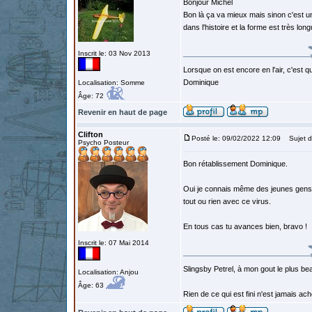
Bonjour Michel
Bon là ça va mieux mais sinon c'est un
dans l'histoire et la forme est très long
Inscrit le: 03 Nov 2013
Lorsque on est encore en l'air, c'est qu
Dominique
Localisation: Somme
Âge: 72
Revenir en haut de page
Clifton
Posté le: 09/02/2022 12:09
Sujet d
Psycho Posteur
Bon rétablissement Dominique.
Oui je connais même des jeunes gens q
tout ou rien avec ce virus.
En tous cas tu avances bien, bravo !
Inscrit le: 07 Mai 2014
Slingsby Petrel, à mon gout le plus beau
Localisation: Anjou
Âge: 63
Rien de ce qui est fini n'est jamais a