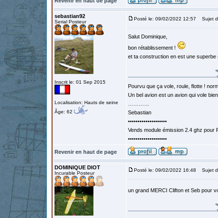
Revenir en haut de page
sebastian92
Posté le: 09/02/2022 12:57
Sujet d
Serial Posteur
Salut Dominique,
bon rétablissement !
et ta construction en est une superb
Inscrit le: 01 Sep 2015
Pourvu que ça vole, roule, flotte ! norm
Un bel avion est un avion qui vole bie
Localisation: Hauts de seine
…………
Âge: 62
Sebastian
••••••••••••••••••••
Vends module émission 2.4 ghz pour F
••••••••••••••••••••
Revenir en haut de page
DOMINIQUE DIOT
Posté le: 09/02/2022 16:48
Sujet d
Incurable Posteur
un grand MERCI Clifton et Seb pour 