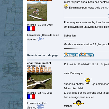
C'est toujours aussi beau ces dentelle
Dominique pour cette belle constr
Pourvu que ça vole, roule, flotte ! norm
Inscrit le: 01 Sep 2015
Un bel avion est un avion qui vole bie
…………
Localisation: Hauts de seine
Sebastian
Âge: 62
••••••••••••••••••••
Vends module émission 2.4 ghz pour F
••••••••••••••••••••
Revenir en haut de page
chantereau michel
Posté le: 27/03/2022 21:14
Sujet d
Maniaco Posteur
salut Dominique
super les photos
ça commence 
fait un réel plaisir
tu travailles sur les ailerons pour la su
Inscrit le: 02 Nov 2010
bon courage pour la suite
Localisation: blois
Michel
Âge: 60