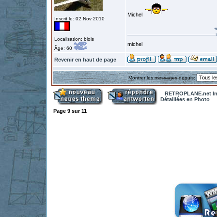
Michel
Inscrit le: 02 Nov 2010
Localisation: blois
michel
Âge: 60
Revenir en haut de page
Montrer les messages depuis:
RETROPLANE.net In
Détaillées en Photo
Page
9
sur
11