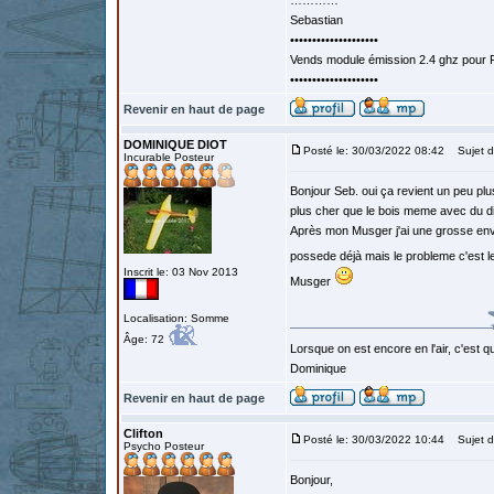
…………
Sebastian
••••••••••••••••••••
Vends module émission 2.4 ghz pour F
••••••••••••••••••••
Revenir en haut de page
DOMINIQUE DIOT
Posté le: 30/03/2022 08:42
Sujet d
Incurable Posteur
Bonjour Seb. oui ça revient un peu plus
plus cher que le bois meme avec du d
Après mon Musger j'ai une grosse envie
possede déjà mais le probleme c'est le
Inscrit le: 03 Nov 2013
Musger
Localisation: Somme
Âge: 72
Lorsque on est encore en l'air, c'est qu
Dominique
Revenir en haut de page
Clifton
Posté le: 30/03/2022 10:44
Sujet d
Psycho Posteur
Bonjour,