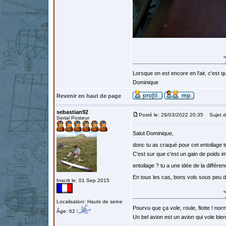
Lorsque on est encore en l'air, c'est qu
Dominique
Revenir en haut de page
sebastian92
Posté le: 29/03/2022 20:35
Sujet d
Serial Posteur
Salut Dominique,
donc tu as craqué pour cet entoilage t
C'est sur que c'est un gain de poids 
entoilage ? tu a une idée de la différ
En tous les cas, bons vols sous peu d
Inscrit le: 01 Sep 2015
Localisation: Hauts de seine
Pourvu que ça vole, roule, flotte ! norm
Âge: 62
Un bel avion est un avion qui vole bie