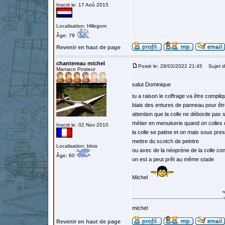
Inscrit le: 17 Aoû 2015
Localisation: Hillegom
Âge: 79
Revenir en haut de page
chantereau michel
Posté le: 28/03/2022 21:45
Sujet d
Maniaco Posteur
salut Dominique
tu a raison le coffrage va être compli
biais des entures de panneau pour être 
attention que la colle ne déborde pas 
métier en menuiserie quand on colles
Inscrit le: 02 Nov 2010
la colle se patine et on mais sous pre
mettre du scotch de peintre
Localisation: blois
ou avec de la néoprène de la colle con
Âge: 60
on est a peut prêt au même stade
Michel
michel
Revenir en haut de page