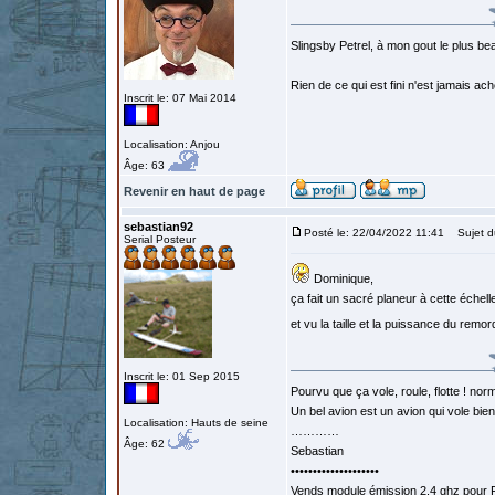
Slingsby Petrel, à mon gout le plus beau
Rien de ce qui est fini n'est jamais a
Inscrit le: 07 Mai 2014
Localisation: Anjou
Âge: 63
Revenir en haut de page
sebastian92
Posté le: 22/04/2022 11:41
Sujet d
Serial Posteur
Dominique,
ça fait un sacré planeur à cette échelle
et vu la taille et la puissance du rem
Inscrit le: 01 Sep 2015
Pourvu que ça vole, roule, flotte ! norm
Un bel avion est un avion qui vole bie
Localisation: Hauts de seine
…………
Âge: 62
Sebastian
••••••••••••••••••••
Vends module émission 2.4 ghz pour F