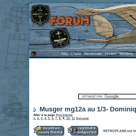
FAQ
-
Charte
-
Rechercher
-
Fichiers
-
Membres
Musger mg12a au 1/3- Domini
Aller à la page
Précédente
1
,
2
,
3
,
4
,
5
,
6
,
7
,
8
,
9
,
10
,
11
Suivante
RETROPLANE.net In