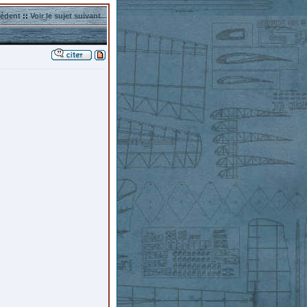
cédent
::
Voir le sujet suivant