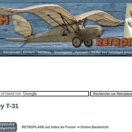
e
-
Rechercher
-
Fichiers
-
Membres
-
S'enregistrer
-
Annuaire
-
Vérifier ses messages privé
by T-31
RETROPLANE.net Index du Forum
->
Online Baubericht