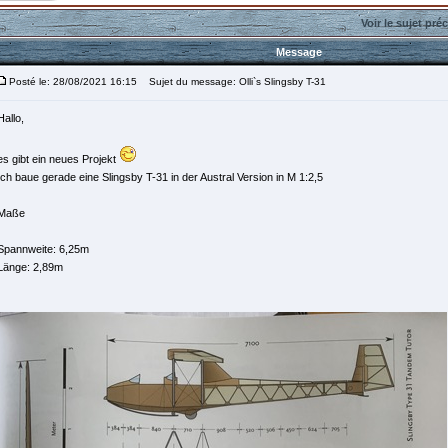
Voir le sujet pré
Message
Posté le: 28/08/2021 16:15
Sujet du message: Olli`s Slingsby T-31
Hallo,
es gibt ein neues Projekt
Ich baue gerade eine Slingsby T-31 in der Austral Version in M 1:2,5
Maße
Spannweite: 6,25m
Länge: 2,89m