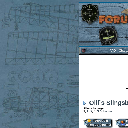
FAQ
-
Chart
Olli`s Slings
Aller à la page
1
,
2
,
3
,
4
,
5
Suivante