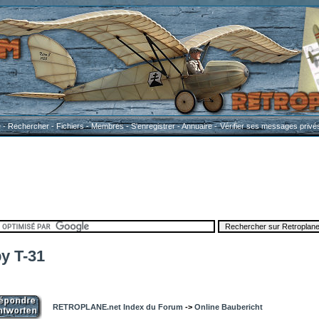
e
-
Rechercher
-
Fichiers
-
Membres
-
S'enregistrer
-
Annuaire
-
Vérifier ses messages privé
by T-31
RETROPLANE.net Index du Forum
->
Online Baubericht