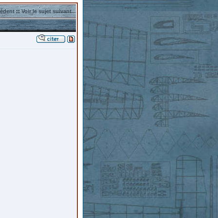
cédent
::
Voir le sujet suivant