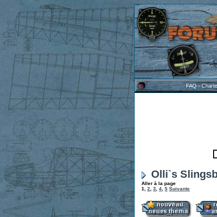
FAQ
-
Chart
Olli`s Slings
Aller à la page
1
,
2
,
3
,
4
,
5
Suivante