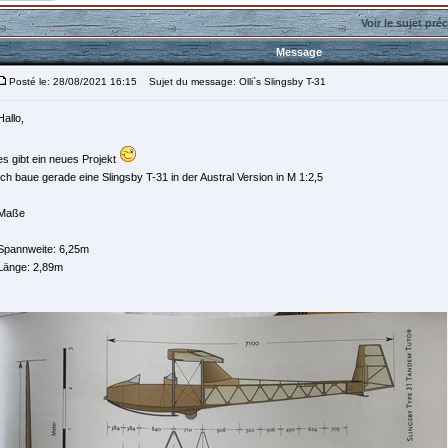
Voir le sujet pré
Message
Posté le: 28/08/2021 16:15
Sujet du message: Olli`s Slingsby T-31
Hallo,
es gibt ein neues Projekt
Ich baue gerade eine Slingsby T-31 in der Austral Version in M 1:2,5
Maße
Spannweite: 6,25m
Länge: 2,89m