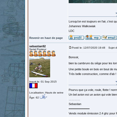
Lorsqu'on est toujours en l'air, c'est 
Johannes Walkowiak
LDC
Revenir en haut de page
sebastian92
Posté le: 12/07/2020 19:48
Sujet d
Serial Posteur
Bonsoir,
bien la cambrure du siège pour les lo
Une petite boule en bois en bout de m
Très belle construction, comme d'ab !
Inscrit le: 01 Sep 2015
Pourvu que ça vole, roule, flotte ! norm
Localisation: Hauts de seine
Un bel avion est un avion qui vole bie
Âge: 62
…………
Sebastian
••••••••••••••••••••
Vends module émission 2.4 ghz pour F