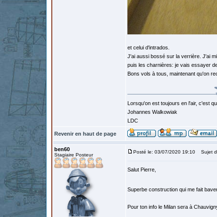
et celui d'intrados.
J'ai aussi bossé sur la verrière. J'ai mi
puis les charnières: je vais essayer de
Bons vols à tous, maintenant qu'on re
Lorsqu'on est toujours en l'air, c'est 
Johannes Walkowiak
LDC
Revenir en haut de page
ben60
Posté le: 03/07/2020 19:10
Sujet d
Stagiaire Posteur
Salut Pierre,
Superbe construction qui me fait bave
Pour ton info le Milan sera à Chauvigny