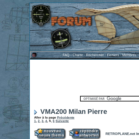
FAQ
-
Charte
-
Rechercher
-
Fichiers
-
Membres
VMA200 Milan Pierre
Aller à la page
Précédente
1
,
2
,
3
,
4
,
5
,
6
Suivante
RETROPLANE.net In