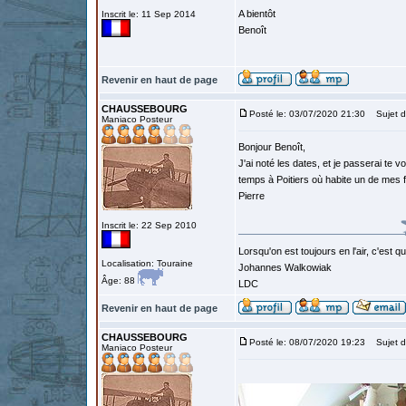
A bientôt
Inscrit le: 11 Sep 2014
Benoît
Revenir en haut de page
CHAUSSEBOURG
Posté le: 03/07/2020 21:30
Sujet d
Maniaco Posteur
Bonjour Benoît,
J'ai noté les dates, et je passerai te 
temps à Poitiers où habite un de mes f
Pierre
Inscrit le: 22 Sep 2010
Lorsqu'on est toujours en l'air, c'est 
Localisation: Touraine
Johannes Walkowiak
Âge: 88
LDC
Revenir en haut de page
CHAUSSEBOURG
Posté le: 08/07/2020 19:23
Sujet d
Maniaco Posteur