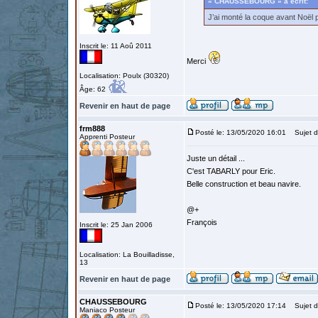
« CHAUSSEBOURG » a écrit:
J’ai monté la coque avant Noël 
Inscrit le: 11 Aoû 2011
Merci
Localisation: Poulx (30320)
Âge: 62
Revenir en haut de page
frm888
Posté le: 13/05/2020 16:01
Sujet d
Apprenti Posteur
Juste un détail ...
C'est TABARLY pour Eric.
Belle construction et beau navire.
@+
François
Inscrit le: 25 Jan 2006
Localisation: La Bouilladisse,
13
Revenir en haut de page
CHAUSSEBOURG
Posté le: 13/05/2020 17:14
Sujet d
Maniaco Posteur