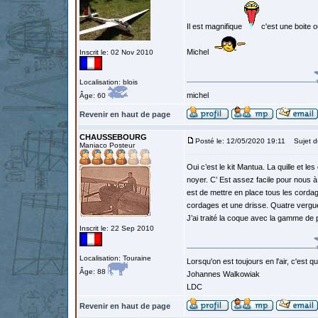
Il est magnifique
c'est une boite o
Michel
Inscrit le: 02 Nov 2010
Localisation: blois
michel
Âge: 60
Revenir en haut de page
CHAUSSEBOURG
Posté le: 12/05/2020 19:11
Sujet d
Maniaco Posteur
Oui c’est le kit Mantua. La quille et l
noyer. C’ Est assez facile pour nous à 
est de mettre en place tous les cordage
cordages et une drisse. Quatre vergue
J’ai traité la coque avec la gamme de p
Inscrit le: 22 Sep 2010
Localisation: Touraine
Lorsqu'on est toujours en l'air, c'est 
Âge: 88
Johannes Walkowiak
LDC
Revenir en haut de page