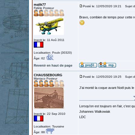
malik77
Posté le: 12/05/2020 19:21
Sujet d
Fidèle Posteur
Bravo, combien de temps pour cette ré
Inscrit le: 11 Aoû 2011
Localisation: Poulx (30320)
Âge: 62
Revenir en haut de page
CHAUSSEBOURG
Posté le: 12/05/2020 19:25
Sujet d
Maniaco Posteur
J’ai monté la coque avant Noël puis l
Lorsqu'on est toujours en l'air, c'est 
Johannes Walkowiak
Inscrit le: 22 Sep 2010
LDC
Localisation: Touraine
Âge: 88