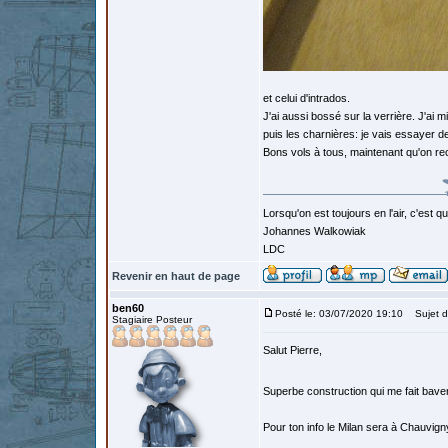
et celui d'intrados.
J'ai aussi bossé sur la verrière. J'ai mi
puis les charnières: je vais essayer de
Bons vols à tous, maintenant qu'on re
Lorsqu'on est toujours en l'air, c'est 
Johannes Walkowiak
LDC
Revenir en haut de page
ben60
Posté le: 03/07/2020 19:10
Sujet d
Stagiaire Posteur
Salut Pierre,
Superbe construction qui me fait bave
Pour ton info le Milan sera à Chauvigny