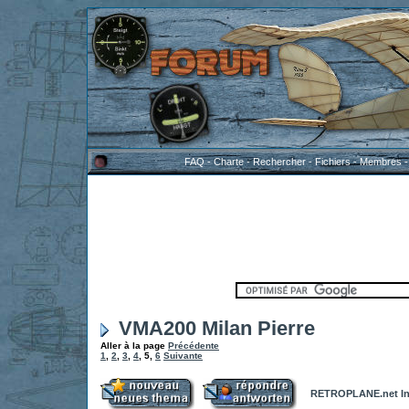
FAQ
-
Charte
-
Rechercher
-
Fichiers
-
Membres
VMA200 Milan Pierre
Aller à la page
Précédente
1
,
2
,
3
,
4
,
5
,
6
Suivante
RETROPLANE.net In