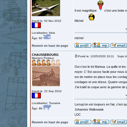
Il est magnifique
c'est une boite o
Michel
Inscrit le: 02 Nov 2010
Localisation: blois
michel
Âge: 60
Revenir en haut de page
CHAUSSEBOURG
Posté le: 12/05/2020 19:11
Sujet d
Maniaco Posteur
Oui c’est le kit Mantua. La quille et l
noyer. C’ Est assez facile pour nous à 
est de mettre en place tous les cordage
cordages et une drisse. Quatre vergue
J’ai traité la coque avec la gamme de p
Inscrit le: 22 Sep 2010
Localisation: Touraine
Lorsqu'on est toujours en l'air, c'est 
Âge: 88
Johannes Walkowiak
LDC
Revenir en haut de page