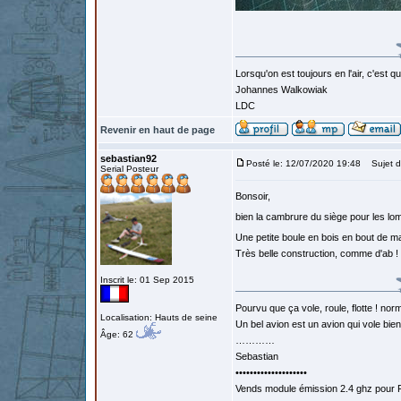
Lorsqu'on est toujours en l'air, c'est 
Johannes Walkowiak
LDC
Revenir en haut de page
sebastian92
Posté le: 12/07/2020 19:48
Sujet d
Serial Posteur
Bonsoir,
bien la cambrure du siège pour les lo
Une petite boule en bois en bout de m
Très belle construction, comme d'ab !
Inscrit le: 01 Sep 2015
Pourvu que ça vole, roule, flotte ! norm
Localisation: Hauts de seine
Un bel avion est un avion qui vole bie
Âge: 62
…………
Sebastian
••••••••••••••••••••
Vends module émission 2.4 ghz pour F