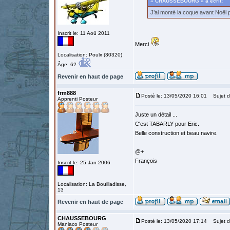
« CHAUSSEBOURG » a écrit:
J’ai monté la coque avant Noël 
Inscrit le: 11 Aoû 2011
Merci
Localisation: Poulx (30320)
Âge: 62
Revenir en haut de page
frm888
Posté le: 13/05/2020 16:01
Sujet d
Apprenti Posteur
Juste un détail ...
C'est TABARLY pour Eric.
Belle construction et beau navire.
@+
François
Inscrit le: 25 Jan 2006
Localisation: La Bouilladisse,
13
Revenir en haut de page
CHAUSSEBOURG
Posté le: 13/05/2020 17:14
Sujet d
Maniaco Posteur