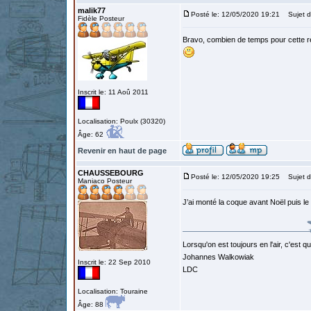
malik77
Posté le: 12/05/2020 19:21
Sujet d
Fidèle Posteur
Bravo, combien de temps pour cette ré
Inscrit le: 11 Aoû 2011
Localisation: Poulx (30320)
Âge: 62
Revenir en haut de page
CHAUSSEBOURG
Posté le: 12/05/2020 19:25
Sujet d
Maniaco Posteur
J’ai monté la coque avant Noël puis l
Lorsqu'on est toujours en l'air, c'est 
Johannes Walkowiak
Inscrit le: 22 Sep 2010
LDC
Localisation: Touraine
Âge: 88