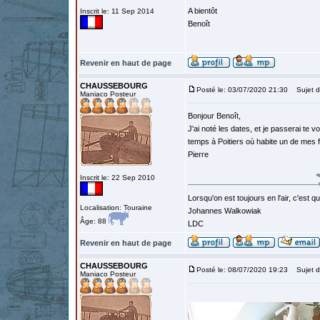
A bientôt
Inscrit le: 11 Sep 2014
Benoît
Revenir en haut de page
CHAUSSEBOURG
Posté le: 03/07/2020 21:30
Sujet d
Maniaco Posteur
Bonjour Benoît,
J'ai noté les dates, et je passerai te 
temps à Poitiers où habite un de mes f
Pierre
Inscrit le: 22 Sep 2010
Lorsqu'on est toujours en l'air, c'est 
Localisation: Touraine
Johannes Walkowiak
Âge: 88
LDC
Revenir en haut de page
CHAUSSEBOURG
Posté le: 08/07/2020 19:23
Sujet d
Maniaco Posteur