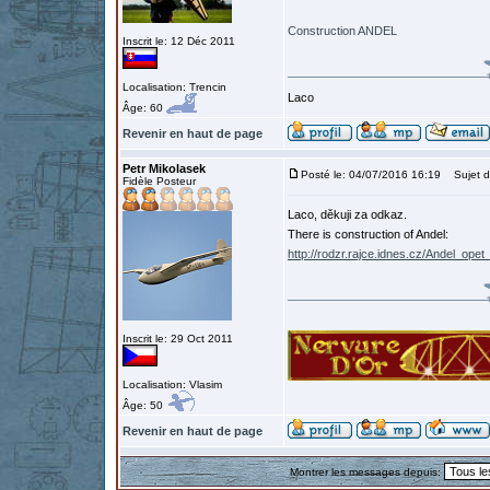
Construction ANDEL
Inscrit le: 12 Déc 2011
Localisation: Trencin
Laco
Âge: 60
Revenir en haut de page
Petr Mikolasek
Posté le: 04/07/2016 16:19
Sujet d
Fidèle Posteur
Laco, děkuji za odkaz.
There is construction of Andel:
http://rodzr.rajce.idnes.cz/Andel_o
Inscrit le: 29 Oct 2011
Localisation: Vlasim
Âge: 50
Revenir en haut de page
Montrer les messages depuis: