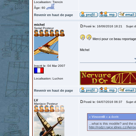
Localisation: Trencin
Âge: 60
Revenir en haut de page
michel
Posté le: 16/06/2016 18:21
Sujet d
Serial Posteur
Merci pour ce beau reportage
Michel
Inscrit le: 04 Mar 2007
Localisation: Luchon
Revenir en haut de page
LV
Posté le: 04/07/2016 06:37
Sujet du
Maniaco Posteur
« VincentB » a écrit:
...what is this modèle? and the
http://rodzr.rajce.idnes.cz/Ae