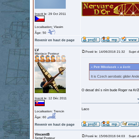
Inscrit le: 29 Oct 2011
Localisation: Vlasim
Âge: 50
Revenir en haut de page
LV
Posté le: 14/06/2016 21:32
Sujet d
Maniaco Posteur
« Petr Mikolasek » a écrit:
It is Czech aerobatic glider Andel
O desať dní s ním bude Roger na Krí
Inscrit le: 12 Déc 2011
Laco
Localisation: Trencin
Âge: 60
Revenir en haut de page
VincentB
Posté le: 15/06/2016 04:03
Sujet d
Serial Posteur