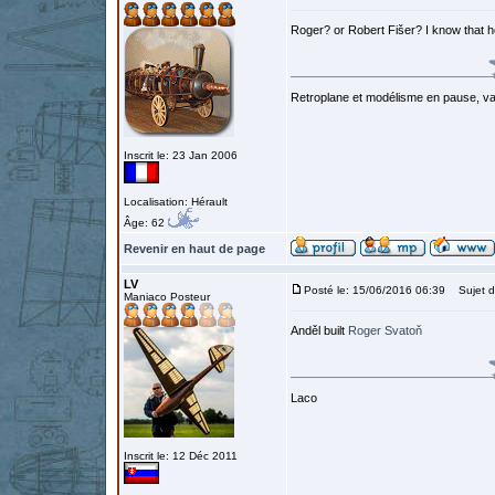
Roger? or Robert Fišer? I know that he
Retroplane et modélisme en pause, van
Inscrit le: 23 Jan 2006
Localisation: Hérault
Âge: 62
Revenir en haut de page
LV
Posté le: 15/06/2016 06:39
Sujet d
Maniaco Posteur
Anděl built
Roger Svatoň
Laco
Inscrit le: 12 Déc 2011