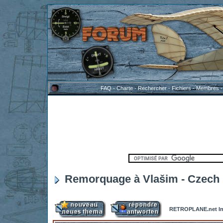
FAQ
-
Charte
-
Rechercher
-
Fichiers
-
Membres
Remorquage à Vlašim - Czech 
RETROPLANE.net In