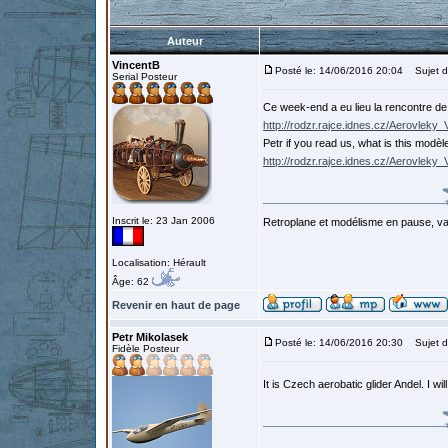
Auteur
VincentB
Posté le: 14/06/2016 20:04
Sujet du
Serial Posteur
Ce week-end a eu lieu la rencontre d
http://rodzr.rajce.idnes.cz/Aerovleky
Petr if you read us, what is this modè
http://rodzr.rajce.idnes.cz/Aerovlek
Inscrit le: 23 Jan 2006
Retroplane et modélisme en pause, van
Localisation: Hérault
Âge: 62
Revenir en haut de page
Petr Mikolasek
Posté le: 14/06/2016 20:30
Sujet d
Fidèle Posteur
It is Czech aerobatic glider Andel. I wil